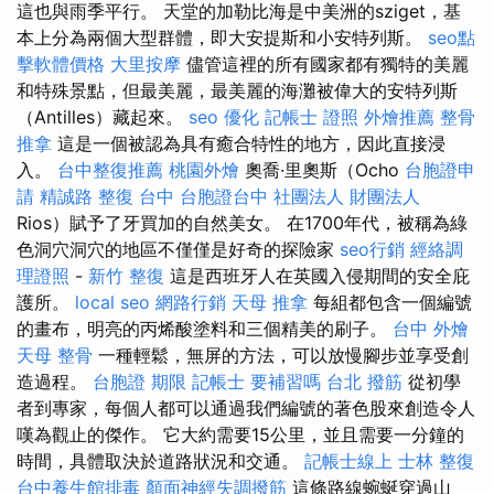
這也與雨季平行。 天堂的加勒比海是中美洲的sziget，基
本上分為兩個大型群體，即大安提斯和小安特列斯。
seo點
擊軟體價格
大里按摩
儘管這裡的所有國家都有獨特的美麗
和特殊景點，但最美麗，最美麗的海灘被偉大的安特列斯
（Antilles）藏起來。
seo 優化
記帳士 證照
外燴推薦
整骨
推拿
這是一個被認為具有癒合特性的地方，因此直接浸
入。
台中整復推薦
桃園外燴
奧喬·里奧斯（Ocho
台胞證申
請
精誠路 整復 台中
台胞證台中
社團法人 財團法人
Rios）賦予了牙買加的自然美女。 在1700年代，被稱為綠
色洞穴洞穴的地區不僅僅是好奇的探險家
seo行銷
經絡調
理證照
-
新竹 整復
這是西班牙人在英國入侵期間的安全庇
護所。
local seo
網路行銷
天母 推拿
每組都包含一個編號
的畫布，明亮的丙烯酸塗料和三個精美的刷子。
台中 外燴
天母 整骨
一種輕鬆，無屏的方法，可以放慢腳步並享受創
造過程。
台胞證 期限
記帳士 要補習嗎
台北 撥筋
從初學
者到專家，每個人都可以通過我們編號的著色股來創造令人
嘆為觀止的傑作。 它大約需要15公里，並且需要一分鐘的
時間，具體取決於道路狀況和交通。
記帳士線上
士林 整復
台中養生館排毒
顏面神經失調撥筋
這條路線蜿蜒穿過山