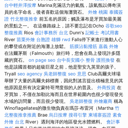
台中輕井澤按摩
Marina充滿活力的氣氛，該氣氛以傳奇演
員的名字命名，後者喜歡這個海灘寶石。
外燴 桃園
泰國簽
證
竹北整復推拿
前五名的原因；觸及瀑布是牙買加最美麗
的景點之一。 在這條路線上，請不要忘記在Ocho
谷歌seo
整復推薦
Rios
會計事務所 台北
Dunn's
記帳士 考試用書
River
苗栗外燴
台胞證 雄獅
rwd
Falls停下來進行激動人心
的攀登或在附近的海灘上放鬆。
筋膜沾黏撥筋
嘉義 外燴
在法爾茅斯（Falmouth）旅行時，您會在島上發現許多隱
藏的寶石。
on page seo
台中長安國小 整骨
護照換發
在
他是該國首都的超級巨星之前，他是聖安九英里的孩子。
Tryall
seo agency
吳老師整復
seo 意思
Club高爾夫球場
舉辦了大量的高爾夫錦標賽，因此對謠言提出積極意見的其
他原因是所有決定蒙特哥灣度假的人的普及。
外商投資
在
牙買加，不僅在加勒比海而且在世界範圍內也很少發現發光
水域的訪問量，而且很少發現。
吳老師整復
外燴廠商
稱為
Winoflagellates的微生物負責在瑪莎·布雷河（Martha
竹
北整復推拿推薦
Brae
烏日按摩
搜尋引擎
柬埔寨簽證
素食
外燴 台北
River）遇到海洋的地區發光水體燃料。
會計事