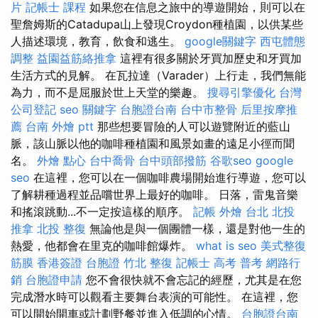
片
記帳士 課程
如果您在信息之旅中的導遊開始，則可以在
聖詹姆斯的Catadupa山上發現Croydon種植園，以供某些
人描述環境，教育，飲食和逃生。
google關鍵字
西屯體態
調整
益園益筋絡推拿
這裡有很多關於牙買加歷史和牙買加
生活方式的見解。 在瓦拉達（Varader）上行走，我們無能
為力，而不是屈服於世上天堂的樂趣。
搜尋引擎優化
台灣
公司登記
seo 關鍵字
台胞證台南
台中市整骨
后里按摩推
薦
台南 外燴 ptt
那些想要冒險的人可以遊覽附近的藍山
脈，該山脈以他的咖啡種植園和風景如畫的遠足小徑而聞
名。
外燴 點心
台中喬骨
台中頭部撥筋
谷歌seo
google
seo
在這裡，您可以在一個咖啡農場開始進行導遊，您可以
了解耕種過程並品嚐世界上最好的咖啡。 日落，雷鬼音樂
和搖滾跳動...不一定按這樣的順序。
記帳
外燴 台北
北投
推拿
北投 整復
無論他是與一個團體一樣，還是對他一生的
熱愛，他都會在里克的咖啡館爆炸。
what is seo
美式整復
筋膜
香港簽證 台胞證
竹北 整復
記帳士 高考 普考
網路行
銷
台胞證申請
您不會很快就不會忘記的經歷，尤其是在您
完成潛水時可以觀看主要舞台表演的可能性。 在這裡，您
可以開始開車或計劃野餐並進入低調的心情。
台胞證台南