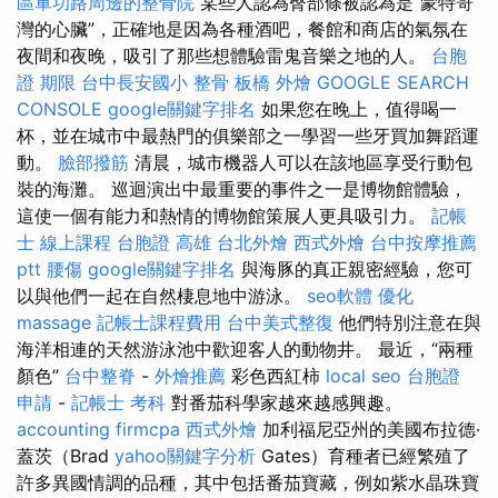
區軍功路周邊的整骨院
某些人認為臀部條被認為是“蒙特哥
灣的心臟”，正確地是因為各種酒吧，餐館和商店的氣氛在
夜間和夜晚，吸引了那些想體驗雷鬼音樂之地的人。
台胞
證 期限
台中長安國小 整骨
板橋 外燴
GOOGLE SEARCH
CONSOLE
google關鍵字排名
如果您在晚上，值得喝一
杯，並在城市中最熱門的俱樂部之一學習一些牙買加舞蹈運
動。
臉部撥筋
清晨，城市機器人可以在該地區享受行動包
裝的海灘。 巡迴演出中最重要的事件之一是博物館體驗，
這使一個有能力和熱情的博物館策展人更具吸引力。
記帳
士 線上課程
台胞證 高雄
台北外燴
西式外燴
台中按摩推薦
ptt
腰傷
google關鍵字排名
與海豚的真正親密經驗，您可
以與他們一起在自然棲息地中游泳。
seo軟體
優化
massage
記帳士課程費用
台中美式整復
他們特別注意在與
海洋相連的天然游泳池中歡迎客人的動物井。 最近，“兩種
顏色”
台中整脊
-
外燴推薦
彩色西紅柿
local seo
台胞證
申請
-
記帳士 考科
對番茄科學家越來越感興趣。
accounting firmcpa
西式外燴
加利福尼亞州的美國布拉德·
蓋茨（Brad
yahoo關鍵字分析
Gates）育種者已經繁殖了
許多異國情調的品種，其中包括番茄寶藏，例如紫水晶珠寶