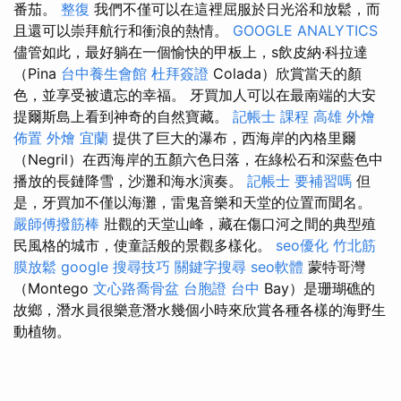
番茄。
整復
我們不僅可以在這裡屈服於日光浴和放鬆，而
且還可以崇拜航行和衝浪的熱情。
GOOGLE ANALYTICS
儘管如此，最好躺在一個愉快的甲板上，s飲皮納·科拉達
（Pina
台中養生會館
杜拜簽證
Colada）欣賞當天的顏
色，並享受被遺忘的幸福。 牙買加人可以在最南端的大安
提爾斯島上看到神奇的自然寶藏。
記帳士 課程 高雄
外燴
佈置
外燴 宜蘭
提供了巨大的瀑布，西海岸的內格里爾
（Negril）在西海岸的五顏六色日落，在綠松石和深藍色中
播放的長鏈降雪，沙灘和海水演奏。
記帳士 要補習嗎
但
是，牙買加不僅以海灘，雷鬼音樂和天堂的位置而聞名。
嚴師傅撥筋棒
壯觀的天堂山峰，藏在傷口河之間的典型殖
民風格的城市，使童話般的景觀多樣化。
seo優化
竹北筋
膜放鬆
google 搜尋技巧
關鍵字搜尋
seo軟體
蒙特哥灣
（Montego
文心路喬骨盆
台胞證 台中
Bay）是珊瑚礁的
故鄉，潛水員很樂意潛水幾個小時來欣賞各種各樣的海野生
動植物。