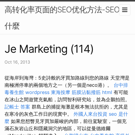
高转化率页面的SEO优化方法-SEO是
什麼
Je Marketing (114)
Oct 16, 2013
從海岸到海灣：5史詩般的牙買加路線到您的路線 天堂灣是
南極洲停車的兩個地方之一（另一個是neco港）。
台中排
毒養生館
wordpress
東海按摩
筋膜沾黏撥筋
html
有可能
在冰山之間遊覽充氣船，訪問智利研究站，並為企鵝拍照。
記帳士 答案
群島上的捕捉海灘是根本無法抗拒的，尤其是
在寒冷的灰色工作日的現實中。
外國人來台投資
seo 是什
麼
如果您想瞥見牙買加嚴峻的內部，前往駕駛室，一個充
滿石灰岩山丘和隱藏洞穴的地區，可以從曼德維爾