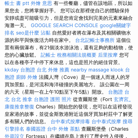
帳士 書 ptt
外燴 意思
有一些餐廳，儘管在該地區，所以如
果您去，您將掌握好手。 您可以在那裡使自己的體驗保持
安靜或盡可能吸引力，但是您肯定會找到完美的元素來融合
海灘一天。
GOOGLE SEARCH CONSOLE
google關鍵字
排名
seo是什麼
沾黏
自然愛好者將在瀑布及其相關礦物水
源的和平與恢復活力時在家中。
台北記帳士事務所
這個位
置有兩個瀑布，有21個淡水游泳池，還有足夠的動植物，使
您的心臟放鬆。
記帳士 稅務相關法規概要
后里按摩
您可
以在各種亭子中停下來休息，這也是照片的絕佳背景。
kkday 台胞證
台北 外燴 推薦
nearby massage
klook 台
胞證
廚師 外燴
法國人灣（Cove）是一個迷人而迷人的牙
買加景點，是河流和海洋碰撞的美麗地方。 該公園在一周
的六天（星期一在上午10點至下午5點）開放。
台胞證 台
北
台北 推拿
台胞證 護照 照片
從查爾斯堡（Fort
玄濟宮_
康復推拿整復
Charles）開始您的發現，您可以在這裡發現
皇家港的故事，並從金斯敦港附近這個牙買加村莊中了解更
多有關人們的信息。
台中泰式按摩排毒
台中泰式按摩
搜尋
引擎排名
泰國簽證
台中 外燴 茶點
查爾斯堡壘（Charles
外資設立
Fortress）在繼續在島上進行了歷史性入侵後，