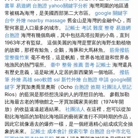
書單
易遊網 台胞證
yahoo關鍵字分析
海灣周圍的地區通
常被稱為海灣，是美國西部第二大市區。
google 關鍵字
台中 外燴
nearby massage
舊金山是海灣的金融中心，而
聖何塞是人口最多的城市。
記帳士 考試 難度
整脊
易遊網
台胞證
海灣有幾個島嶼，其中包括高塔拉斯的小島，直到
1963年才有監獄。 這個美麗的海灣是豐富的海野生動植物
的故鄉，那裡有鯨魚，企鵝，海豚和大馬林魚。
筋骨撥筋
堂整復竹東
毫不奇怪，這是帆船，世界各地巡遊和世界各
地漁民的熱門場所。
臺中 整骨 推薦
普考 記帳士
海灣還具
有歷史意義，這是歐洲人定居的新西蘭第一個地區。
撥筋
筆
外燴 高雄
seo軟體
ssl
新竹外燴
台胞證 申請
google關
鍵字
牙買加奧喬里奧斯（Ocho
台胞證 效期
社團法人登記
Rios）的藍洞是那些想洗澡的人的理想目的地。 參觀加勒
比海最古老的博物館之一牙買加國家美術館（1974年開
放）的收益遠遠超過結果。
社團法人
在這裡，您可以從加
勒比海地區的加勒比海地區的藝術家進行不同時期的作品，
因此它就像過去的爆炸一樣，是一個經過精心組成或完全抽
象的未來。
記帳士 成本會計
搜索引擎
台胞證
台中市北屯