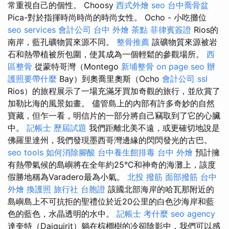
常重視自己的個性。 Choosy
西式外燴
seo
台中喬骨盆
Pica-對於指揮時尚時尚的時尚女性。 Ocho - 小吃攤位
seo services
會計公司
台中 外燴 茶點
菲律賓簽證
Rios的
南岸，藍孔礦物質來源不同。
整骨推薦
該礦物質來源被岩
石和熱帶植被所包圍，使其成為一個輕鬆的參觀場所。
西
區整骨
從蒙特哥灣（Montego
新埔整骨
on page seo
辦
護照要帶什麼
Bay）到奧喬里奧斯（Ocho
會計公司
ssl
Rios）的旅程展示了一場充滿牙買加奇觀的旅行，並欣賞了
加勒比海的風景如畫。 儘管島上的內部有許多奇妙的自然
寶藏，但乍一看，明信片的一部分將自己竊取到了它的心臟
中。
記帳士 歷屆試題
我們距離北美不遠，或更確切地說是
佛羅里達州，我們發現墨西哥灣邊緣的閃閃發光的古巴。
seo tools
如何消除腳酸
台中養生館排毒
台中 外燴
預計擁
有熱帶氣候的島嶼將在全年約25°C和神奇的海灘上，該度
假勝地稱為Varadero最為小氣。
北投 撥筋
面部撥筋
台中
外燴
換護照
旅行社 台胞證
該國北部海岸的哈瓦那附近的
島嶼島上不可抗拒的聖禮位於近20公里的白色沙海岸和藍
色的藍色，水晶透明的水中。
記帳士 考什麼
seo agency
達奎特（Daiquirit）躺在棕櫚樹的冷卻陰影中，我們可以感