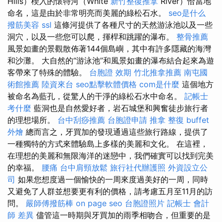
Hills）楔入的懷特河（White
新竹整復推拿
River）恰當地
命名，這是由於非常明亮而美麗的綠松石水。
seo是什么
撥筋美容
ssl
這條河提供了各種尺寸的天然游泳池以及一些
洞穴，以及一些您可以爬，揮桿和跳躍的瀑布。
整骨推薦
風景如畫的景觀散佈著144個島嶼，其中有許多隱藏的海灣
和沙灘。 大自然的“游泳池”和風景如畫的瀑布結合起來為遊
客帶來了特殊的體驗。
台胞證 效期
竹北推拿推薦
南屯國
術館推薦
陸資來台
seo點擊軟體價格
com是什麼
這個地方
被命名為藍孔，從驚人的干淨的綠松石水中命名。
記帳士
考什麼
藍洞也是自然愛好者，岩石城堡和興奮徒步旅行者
的理想場所。
台中刮痧推薦
台胞證申請
推拿 整復
buffet
外燴
總而言之，牙買加的發現通過這些旅行路線，提供了
一種獨特的方式來體驗島上多樣的美麗和文化。 在這裡，
在理想的美麗和無限海洋的迷戀中，我們確實可以找到完美
的幸福。
腰痛
台中肩頸放鬆
旅行社代辦護照
外資設立公
司
如果您想度過一個愉快的一周來度過美好的一周，同時
又避免了人群並想要更有利的價格，請考慮五月至11月的訪
問。
嚴師傅撥筋棒
on page seo
台胞證照片
記帳士 會計
師 差異
儘管這一時期與牙買加的雨季相吻合，但重要的是