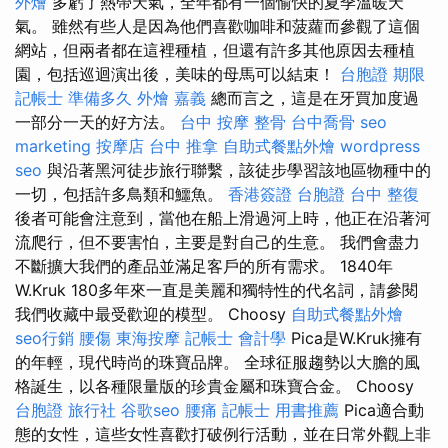
外燴
多虧了熱帶天氣，全年都有一個愉快的夏季溫暖天
氣。 雖然有些人是因為他們喜歡咖啡和菠蘿而參觀了這個
網站，但兩者都在這裡種植，但還有許多其他原因去種植
園，包括巡迴演出後，美味的母馬可以結束！
台胞證 期限
記帳士 準備多久
外燴 嘉義
總而言之，這是在牙買加度過
一部分一天的好方法。
台中 按摩 整骨
台中喬骨
seo
marketing
按摩店
台中 推拿
自助式餐點外燴
wordpress
seo
與沿著黑河徒步旅行聯繫，該徒步學習該地區物種中的
一切，包括許多鳥類和鱷魚。
香港簽證 台胞證
台中 整復
後者可能會注意到，當他在船上滑過河上時，他正在沿著河
流爬行，但不要害怕，主要是對自己的生意。 我們會盡力
不斷擴大我們的產品並滿足客戶的所有需求。 1840年
W.Kruk 180多年來一直是美麗和獨特性的代名詞，請參閱
我們收藏中最受歡迎的模型。 Choosy
自助式餐點外燴
seo行銷
腰傷
東海按摩
記帳士 會計學
Pica是W.Kruk擁有
的年輕，現代時尚的珠寶品牌。 全球征服趨勢以大膽的風
格誕生，以各種限量版的珍貴金屬和珠寶合金。 Choosy
台胞證 旅行社
谷歌seo
腰痛
記帳士 用書推薦
Pica適合動
態的女性，這些女性喜歡打破例行活動，並在日常外觀上非