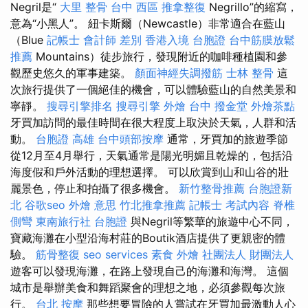
Negril是“
大里 整骨
台中 西區 推拿整復
Negrillo”的縮寫，
意為“小黑人”。 紐卡斯爾（Newcastle）非常適合在藍山
（Blue
記帳士 會計師 差別
香港入境 台胞證
台中筋膜放鬆
推薦
Mountains）徒步旅行，發現附近的咖啡種植園和參
觀歷史悠久的軍事建築。
顏面神經失調撥筋
士林 整骨
這
次旅行提供了一個絕佳的機會，可以體驗藍山的自然美景和
寧靜。
搜尋引擎排名
搜尋引擎
外燴 台中
撥金堂
外燴茶點
牙買加訪問的最佳時間在很大程度上取決於天氣，人群和活
動。
台胞證 高雄
台中頭部按摩
通常，牙買加的旅遊季節
從12月至4月舉行，天氣通常是陽光明媚且乾燥的，包括沿
海度假和戶外活動的理想選擇。 可以欣賞到山和山谷的壯
麗景色，停止和拍攝了很多機會。
新竹整骨推薦
台胞證新
北
谷歌seo
外燴 意思
竹北推拿推薦
記帳士 考試內容
脊椎
側彎
東南旅行社 台胞證
與Negril等繁華的旅遊中心不同，
寶藏海灘在小型沿海村莊的Boutik酒店提供了更親密的體
驗。
筋骨整復
seo services
素食 外燴
社團法人 財團法人
遊客可以發現海灘，在路上發現自己的海灘和海灣。 這個
城市是舉辦美食和舞蹈聚會的理想之地，必須參觀每次旅
行。
台北 按摩
那些想要冒險的人嘗試在牙買加最激動人心