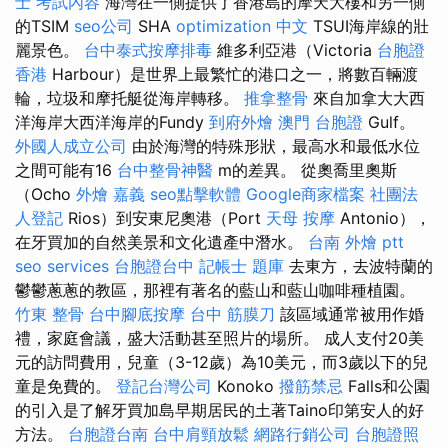
士 考試內容
海灣在一側提供了香港島的摩天大樓和另一側
的TSIM
seo公司
SHA
optimization 中文
TSUI海岸線的壯
麗景色。
台中泰式按摩排毒
維多利亞港（Victoria
台胞證
香港
Harbour）是世界上最繁忙的港口之一，將數百輛渡
輪，垃圾和摩托艇從海岸轉移。
推拿整骨
來自加拿大大西
洋海岸大西洋海岸的Fundy
到府外燴
澳門 台胞證
Gulf。
外國人成立公司
由於海灣的特殊形狀，最高水和最低水位
之間可能有16
台中整骨神醫
m的差異。 從奧喬里奧斯
（Ocho
外燴 嘉義
seo點擊軟體
Google商家檔案
社團法
人登記
Rios）到安東尼奧港（Port
天母 按摩
Antonio），
在牙買加的自然美景和文化遺產中潛水。
台南 外燴 ptt
seo services
台胞證台中
記帳士 題庫
去東方，去波特蘭的
鬱鬱蔥蔥的教區，那裡有著名的藍山和藍山咖啡種植園。
竹東 整骨
台中腳底按摩
台中 筋膜刀
該區域通常被用作婚
禮，家庭會議，盛大活動甚至照片的場所。 成人支付20美
元的訪問費用，兒童（3-12歲）為10美元，而3歲以下的兒
童是免費的。
登記台灣公司
Konoko
撥筋禁忌
Falls和公園
的引入是了解牙買加島早期居民的土著Taino印第安人的好
方法。
台胞證台南
台中肩頸放鬆
網路行銷公司
台胞證照