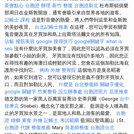
茶會點心
台胞證 辦理
新竹 整復
台胞證新北
杜布斯頓俱樂
部周日在金斯敦開放，通常會吸引來自世界各地的遊客。
記帳士 課程
這是對音樂的熱愛，將人們帶到這里和金斯敦
的美妙夜景。
台北記帳士推薦
在這裡，您可以學習有關雷
鬼音樂及其在牙買加和島上拉斯塔法爾文化的所有知識。
沾黏
撥筋美容
google 搜尋技巧
google關鍵字
what is
seo
沒有什麼比牙買加美食了，因此您可以認為必須在牙買
加參觀T小姐的廚房。 牙買加沒有找到許多地方，因此您正
在尋找有趣的海灘日或輕鬆的河流，您會在這個加勒比海庇
護所中找到它。
烤肉 外燴
整骨院
這個地方是臭名昭著
的，如果它到達它，您可以發現它的意義不僅對牙買加人
口，而且對加勒比人民。
什麼是
台北整復師
關鍵字優化
google 關鍵字
竹東整骨
設立辦事處
台胞證照片
后里推拿
德文郡的第一家黑人百萬富翁喬治·史蒂貝爾（George
台中
按摩店
Stiebel）概念化了德文郡之家。 藍洞是令人嘆為觀
止的牙買加水景之一，是當地人和島上游客的最愛。
台胞
證 雄獅
素食 外燴
記帳士 考試範圍
藍洞以聖瑪麗山（St.
台胞證 代辦
整復推薦
Mary
吳老師整復
台胞證台北