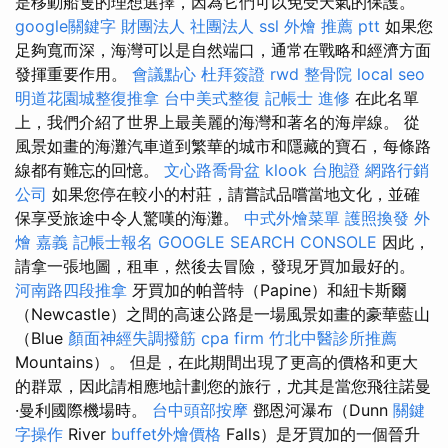
是移動船隻的理想選擇，因為它們可以免受天氣的保護。
google關鍵字
財團法人 社團法人
ssl
外燴 推薦 ptt
如果您
足夠寬而深，海灣可以是自然端口，通常在戰略和經濟方面
發揮重要作用。
會議點心
杜拜簽證
rwd
整骨院
local seo
明道花園城整復推拿
台中美式整復
記帳士 進修
在此名單
上，我們介紹了世界上最美麗的海灣和著名的海岸線。 從
風景如畫的海灘汽車道到繁華的城市和隱藏的寶石，每條路
線都有難忘的回憶。
文心路喬骨盆
klook 台胞證
網路行銷
公司
如果您停在較小的村莊，請嘗試品嚐當地文化，並確
保享受旅途中令人驚嘆的海灘。
中式外燴菜單
護照換發
外
燴 嘉義
記帳士報名
GOOGLE SEARCH CONSOLE
因此，
請拿一張地圖，租車，然後去冒險，發現牙買加最好的。
河南路四段推拿
牙買加的帕普特（Papine）和紐卡斯爾
（Newcastle）之間的高速公路是一場風景如畫的豪華藍山
（Blue
顏面神經失調撥筋
cpa firm
竹北中醫診所推薦
Mountains）。 但是，在此期間出現了更高的價格和更大
的群眾，因此請相應地計劃您的旅行，尤其是當您飛往諾曼
·曼利國際機場時。
台中頭部按摩
鄧恩河瀑布（Dunn
關鍵
字操作
River
buffet外燴價格
Falls）是牙買加的一個晉升