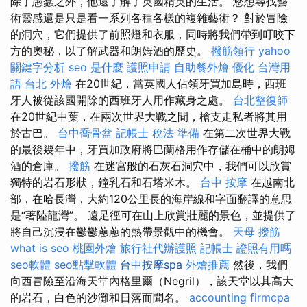
除了愚蠢之外，他還了解了英國精英的生活。 您想尋找藝
術靈感還是只是看一系列各種各樣的複雜藝術？ 對於冒險
的洞穴，它們提供了前照燈和衣服，同時將我們帶到叮咬下
方的奧秘，以了解武器和朗姆酒的歷史。
撥筋領行
yahoo
關鍵字分析
seo 是什麼
護照申請
自助餐外燴
優化 台灣用
語
台北 外燴
在20世紀，當英國人佔領牙買加島時，西班
牙人被從該國開除的西班牙人用作藏身之處。
台北整復師
在20世紀中葉，在兩次世界大戰之間，槍支走私者將其用
於古巴。
台中喬骨盆
記帳士 稅法 準備
在第二次世界大戰
的最後幾年中，牙買加政府將巴蘭格用作存儲在桶中的朗姆
酒的倉庫。
撥筋
在迷宮般的石灰石洞穴中，我們可以欣賞
獨特的岩石形狀，鐘乳石和石塔米木。
台中 按摩
在越南北
部，在哈長灣，大約120公里長的海岸線和字面翻譯的意思
是“著陸龍灣”。 遠足徑可在山上欣賞壯麗的景色，並提供了
將自己沉浸在鬱鬱蔥蔥的熱帶景觀中的機會。
天母 撥筋
what is seo
桃園外燴
旅行社代辦護照
記帳士 證照有用嗎
seo軟體
seo點擊軟體
台中按摩spa
外燴推薦
然後，我們
向西冒險至沿海天堂內格里爾（Negril），該天堂以其高大
的岩石，白色的沙灘和日落而聞名。
accounting firmcpa