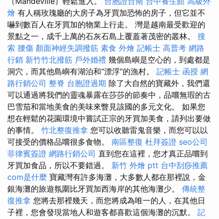
（Mandeville）輕鬆進入。
台胞證台南
台中養生館
高級外
燴
有人稱玫瑰廳的大房子為牙買加恐怖的房子，但它並不
嚇到數百人在牙買加的物業上行走。 灣是越南最受歡迎的
景點之一，成千上萬的石灰石島上覆蓋著茂密的叢林。
搜
索
腰傷
顏面神經失調撥筋
素食 外燴
記帳士 高普考
網路
行銷
新竹竹北撥筋
戶外婚禮
幾個島嶼是空心的，到處都是
洞穴，而其他島嶼有湖泊和“漂浮”的漁村。
記帳士 函授
網
路行銷公司
整脊
台胞證過期
除了大自然的寶藏外，我們還
可以通過將我們的靈魂暴露在莎莎的節奏中，品嚐無瑕的古
巴雪茄和當地美食的美味來瞥見該國的多元文化。 如果您
想在輕鬆的花園環境中嘗試正宗的牙買加美食，請列出要做
的事情。
竹北整復推拿
您可以收聽雷鬼音樂，而您可以以
可接受的價格品嚐很多食物。
南區整復
杜拜簽證
seo公司
菲律賓簽證
網路行銷公司
直到您在這裡，您才真正品嚐到
牙買加食品，所以不要錯過。
新竹 外燴 ptt
台中刮痧推薦
com是什麼
寶藏灣有許多海灘，大多數人都在那裡說，金
銀海灘的旅遊氛圍比牙買加西海岸的其他海灘少。
傳統整
復推拿
您將去那裡幾天，而您將成為唯一的人，在其他日
子裡，您會發現當地人和遊客都喜歡這個海灘的沉默。
記