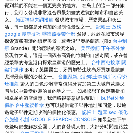
覺到我們不能在一個更完美的地方。 在島上的這一部分旅
行，您可以發現非常適合風景如畫的遊覽的城市和自然美
女。
顏面神經失調撥筋
發現城市市場，歷史景點和夜生
活，每一個都是牙買加的強制性景點之一。
記帳士 放榜
google 搜尋技巧
辦護照要帶什麼
然後，敢於在城市邊界
探索寶藏海灘的鎮定美景，或者沿里奧格蘭德（Rio
台中刮
痧
Grande）開始輕鬆的漂流之旅。
美容撥筋
下午茶外燴
發現竹大道，這是一個襯有高聳的竹樹的自然奇蹟，或在曾
經繁華的海盜港口探索皇家港的歷史上。
台中西屯按摩
關
鍵字操作
多虧了英國醫生，牙買加醫生坎島牙買加是蒙滕
戈灣最美麗的沙灘之一。
台胞證新北
記帳士事務所
小型外
燴推薦
驚人的白色沙灘非常值得牙買加第二大城市蒙滕戈
灣居民中最受歡迎的目的地之一。 如果您想了解定期折扣
和卓越的酒店優惠，我們將很樂意提供幫助！
buffet外燴
價格
台中整復推拿
您可以提供電子郵件地址和同意，以通
過電子郵件定期收到的個性化優惠。
記帳士 題庫
seo 優化
台胞證 代辦
GOOGLE SEARCH CONSOLE
如果您在下午
晚些時候去解放公園，人們會發現人們，大部分時間走路並