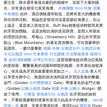
要注意，降水通常會落在劇烈的裂縫中，並留下大量的陽
光，非常適合發現七英里海灘。
外燴擺盤
html
外燴 宜蘭
牛角撥筋
此外，酒店價格通常較低，您將有更大的機會獲
得住宿和活動。 無論您是發現河流還是躺在海灘上，在山
上遠足，還是進入當地文化，Buff Bay都會提供輕鬆而真實
的牙買加體驗。 這是加勒比海的皇冠珠寶，是戀人和朋友
的理想目的地。 草莓山（Strawberry Hill）是位於牙買加
藍山（Blue Mountains）的著名度假勝地，可欣賞豪華的
庇護所。 - 慶功宴餐飲
桃園 外燴
台胞證台中
台胞證台南
卡式台胞證
html
竹東整骨
竹北腰痛
竹北整復推拿
搜尋引
擎
如何消除腳酸
台灣公司登記
該度假勝地提供喬治亞風格
的度假屋，鬱鬱蔥蔥的花園和輕鬆的氛圍，非常適合放鬆身
心，使其成為牙買加最重要的景點之一。
法人定義
客人可
以享受水療中心，無盡的游泳池和提供牙買加美食的餐廳。
金門（Golden
台中體態矯正
Gate）帶著著名的金門大橋
（Golden
記帳士函授
Gate
桃園 外燴
記帳士
Bridge）開
放了海灣。
什麼是
東南旅行社 台胞證
在牙買加的旅程
中，不要錯過參觀到達瀑布並浸入結晶水中的機會。
seo保
證第一頁
最後，安東尼奧港到達，發現Errol
撥筋筆
Flynn