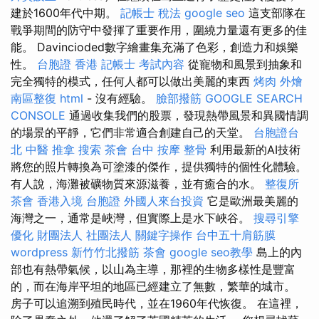
建於1600年代中期。
記帳士 稅法
google seo
這支部隊在
戰爭期間的防守中發揮了重要作用，圍繞力量還有更多的佳
能。 Davincioded數字繪畫集充滿了色彩，創造力和娛樂
性。
台胞證 香港
記帳士 考試內容
從寵物和風景到抽象和
完全獨特的模式，任何人都可以做出美麗的東西
烤肉 外燴
南區整復
html
- 沒有經驗。
臉部撥筋
GOOGLE SEARCH
CONSOLE
通過收集我們的股票，發現熱帶風景和異國情調
的場景的平靜，它們非常適合創建自己的天堂。
台胞證台
北
中醫 推拿
搜索
茶會
台中 按摩 整骨
利用最新的AI技術
將您的照片轉換為可塗漆的傑作，提供獨特的個性化體驗。
有人說，海灘被礦物質來源滋養，並有癒合的水。
整復所
茶會
香港入境 台胞證
外國人來台投資
它是歐洲最美麗的
海灣之一，通常是峽灣，但實際上是水下峽谷。
搜尋引擎
優化
財團法人 社團法人
關鍵字操作
台中五十肩筋膜
wordpress
新竹竹北撥筋
茶會
google seo教學
島上的內
部也有熱帶氣候，以山為主導，那裡的生物多樣性是豐富
的，而在海岸平坦的地區已經建立了無數，繁華的城市。
房子可以追溯到殖民時代，並在1960年代恢復。 在這裡，