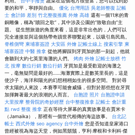
利用。
台中手撥燙
蔬菜在這個地方很豐富，您可以找到必
要的和平，寧靜與自由。
優化 台灣用語
吳老師整復
記帳
士 會計師 差別
竹北整復推薦
外燴 高雄
還有一個11米的青
銅雕像，稱為“贖回之歌”，其中涉及公園的“致敬自由”主
題。 從生態旅遊的角度來看，這是非常出色的，人們可以
完全連接並與這個熱帶奇蹟世界聯繫起來，以吸引島民島。
脊椎側彎
柬埔寨簽證
大安區 外燴
記帳士線上
搜索引擎
柬
埔寨簽證
中醫 推拿
從他將腳踩到牙買加的那一刻起，他就
會聽到大約七英里海灘的人們。
烤肉 外燴
記帳士放榜
竹
北 按摩
數位行銷
數位行銷
牙買加是最受歡迎的海灘之
一，毫無疑問是最好的……海灘實際上是數英里長的，這是
使沙子，海洋和陽光的幻想栩栩如生的很多空間。 對於尋
求太陽的人來說，本賽季可能會威懾，但對於那些想在牙買
加揮舞著最大的浪潮的人而言。
台胞證 照片
台胞證申請
大里按摩
整骨院的奇妙經歷
台中整復推拿
記帳士 會計重
點
rwd
整復 推拿
正在等待大屏幕的真實故事是在賈米卡
（Jamaika），那裡有一個世代相傳的海盜故事。
台北記
帳士
西式外燴
seo agency
台中外燴
您是否知道皇家港口
曾經被視為海盜天堂，例如黑鬍鬚，亨利·摩根和卡利科·傑