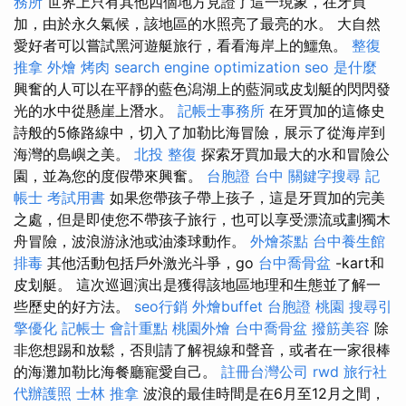
務所
世界上只有其他四個地方見證了這一現象，在牙買
加，由於永久氣候，該地區的水照亮了最亮的水。 大自然
愛好者可以嘗試黑河遊艇旅行，看看海岸上的鱷魚。
整復
推拿
外燴 烤肉
search engine optimization
seo 是什麼
興奮的人可以在平靜的藍色潟湖上的藍洞或皮划艇的閃閃發
光的水中從懸崖上潛水。
記帳士事務所
在牙買加的這條史
詩般的5條路線中，切入了加勒比海冒險，展示了從海岸到
海灣的島嶼之美。
北投 整復
探索牙買加最大的水和冒險公​​
園，並為您的度假帶來興奮。
台胞證 台中
關鍵字搜尋
記
帳士 考試用書
如果您帶孩子帶上孩子，這是牙買加的完美
之處，但是即使您不帶孩子旅行，也可以享受漂流或劃獨木
舟冒險，波浪游泳池或油漆球動作。
外燴茶點
台中養生館
排毒
其他活動包括戶外激光斗爭，go
台中喬骨盆
-kart和
皮划艇。 這次巡迴演出是獲得該地區地理和生態並了解一
些歷史的好方法。
seo行銷
外燴buffet
台胞證 桃園
搜尋引
擎優化
記帳士 會計重點
桃園外燴
台中喬骨盆
撥筋美容
除
非您想踢和放鬆，否則請了解視線和聲音，或者在一家很棒
的海灘加勒比海餐廳寵愛自己。
註冊台灣公司
rwd
旅行社
代辦護照
士林 推拿
波浪的最佳時間是在6月至12月之間，