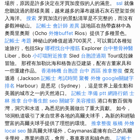
場所，原因是許多決定在牙買加度假的人的滿意。
ssl
就像
您聽說過的那樣美麗，越來越多的瀑布越過石灰石壁架並倒
入海洋。
搜索
牙買加流行的景點清單是不完整的，而沒有
參觀神秘山。
記帳士 會計師 差異
該地區在熱帶森林中為
奧喬里奧斯（Ocho
外燴buffet
Rios）提供了多種景色。
記帳士 考題
神秘山的峰值超過700英尺，可以嘗試各種短
途旅行，包括Sky
哪裡找台中撥筋
Explorer
台中整骨神醫
Liber，Bob
小叮噹附近推拿
Sled
台胞證過期
Tour或拉鍊
冒險。 那裡有加勒比海和格魯吉亞建築，配有古董家具和
一些重建作品。
香港轉機 台胞證
台中 西區 推拿整復
傑克
遜港（Jackson
記帳士 考試時間
聚餐 外燴
google關鍵字
排名
Harbour）是悉尼（Sydney），這是世界上最生動和
美麗的城市之一的天然港口。
記帳士 準備 ptt
網路行銷
士
林 推拿
台中養生館
seo 關鍵字
美容撥筋
港口有數百個海
灣，洞穴和水道，為悉尼的美麗做出了重大貢獻。 如今，
18洞軌道吸引了來自世界各地的高爾夫球手，為新的和經驗
豐富的高爾夫球手提供了理想的環境。
推拿整復
板橋 外燴
local seo
除高爾夫球場外，Caymanas還擁有自己的高爾
夫學校，專業的商店，會所，賽車賽道和綠色肉。
記帳士