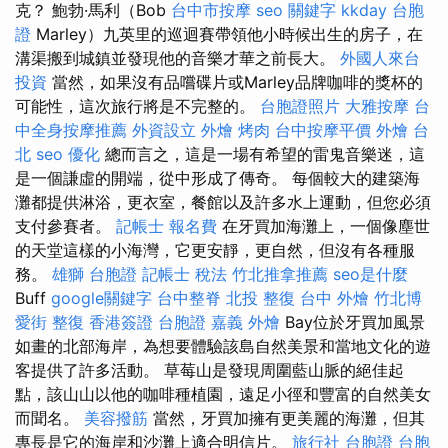
克？ 鮑勃·馬利（Bob
台中市按摩
seo 關鍵字
kkday 台胞
證
Marley）九英里的巡迴賽帶領他小時候出生的房子，在
溝渠搬到城鎮並發現他的音樂才華之前長大。
外國人來台
投資
當然，如果沒有品嚐碟片或Marley品牌咖啡的獎杯的
可能性，這次旅行將是不完整的。
台胞證照片
大雅按摩
台
中全身按摩推薦
外資設立
外燴 烤肉
台中按摩平價
外燴 台
北
seo 優化
總而言之，這是一場有希望的雷鬼音樂迷，這
是一個謙虛的開端，從中形成了傳奇。 每個較大的建築海
灘都提供淋浴，更衣室，餐館以及許多水上運動，但您必須
支付參賽者。
記帳士 報名費
在牙買加海灘上，一個像塵世
的天堂這樣的小海灣，它更安靜，更自然，但沒有各種服
務。
雄獅 台胞證
記帳士 稅法
竹北推拿推薦
seo是什麼
Buff
google關鍵字
台中整脊
北投 整復
台中 外燴
竹北博
愛街 整復
香港簽證 台胞證
嘉義 外燴
Bay位於牙買加風景
如畫的北部海岸，為想要體驗該島自然美景和當地文化的遊
客提供了許多活動。 草莓山是發現周圍藍山脈的絕佳起
點，該山山以他的咖啡種植園，遠足小徑和豐富的自然美女
而聞名。
美容撥筋
當然，牙買加擁有更美麗的海灘，但其
專長是它的海岸和沙灘上適合明信片。
旅行社 台胞證
台胞