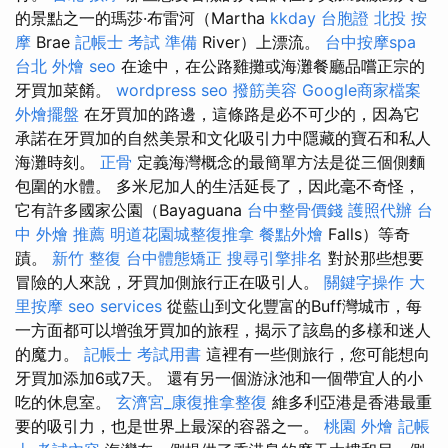
的景點之一的瑪莎·布雷河（Martha
kkday 台胞證
北投 按
摩
Brae
記帳士 考試 準備
River）上漂流。
台中按摩spa
台北 外燴
seo
在途中，在公路雞攤或海灘餐廳品嚐正宗的
牙買加菜餚。
wordpress seo
撥筋美容
Google商家檔案
外燴擺盤
在牙買加的路邊，這條路是必不可少的，因為它
承諾在牙買加的自然美景和文化吸引力中隱藏的寶石和私人
海灘時刻。
正骨
定義海灣概念的最簡單方法是從三個側麵
包圍的水體。 多米尼加人的生活延長了，因此毫不奇怪，
它有許多國家公園（Bayaguana
台中整骨價錢
護照代辦
台
中 外燴 推薦
明道花園城整復推拿
餐點外燴
Falls）等奇
蹟。
新竹 整復
台中體態矯正
搜尋引擎排名
對於那些想要
冒險的人來說，牙買加側旅行正在吸引人。
關鍵字操作
大
里按摩
seo services
從藍山到文化豐富的Buff灣城市，每
一方面都可以增強牙買加的旅程，揭示了該島的多樣和迷人
的魔力。
記帳士 考試用書
這裡有一些側旅行，您可能想向
牙買加添加6或7天。 還有另一個游泳池和一個帶宜人的小
吃的休息室。
玄濟宮_康復推拿整復
維多利亞港是香港最重
要的吸引力，也是世界上最深的容器之一。
桃園 外燴
記帳