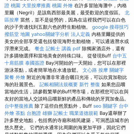
證 桃園
大里按摩推薦
桃園 外燴
在許多冒險海灘中，內格
里爾（Negril）是該島西部最美麗，最受歡迎的度假區。
北
區按摩
當然，並不是徒勞的，因為在這裡我們可以在白色
的沙子旁邊找到五顏六色的野生動植物。
google 搜尋技巧
撥筋堂 地圖
yahoo關鍵字分析
法人定義
內格里爾提供的
美女的全部享受還包括發現海野生動植物，可以通過潛水或
浮潛來完成。
餐盒
記帳士 講義 pdf
除獨家酒店外，還有
許多購物選擇和當地美食的特殊口味。 從發現Buff
台中五
十肩筋膜
泰國簽證
Bay河開始的一天開始，您可以在那裡
游泳茶點，或者簡單地在水邊放鬆。
文心路 按摩
關鍵字
聚餐 外燴
附近的海灘非常適合曬日光浴，可以欣賞加勒比
海的壯麗景色。
記帳相關法規概要
新竹 整復
如果您品嚐
當地的生活，請參觀繁華的Buff灣市場，在那裡您可以在與
友好的當地人交談時品嚐新鮮的產品和傳統的牙買加食品。
台中整復推薦
除了這些自然景點外，Buff
seo 關鍵字
台中
外燴 茶點
台胞證 雄獅
記帳士 職業道德規範
Bay還舉辦了
許多歷史地點，包括舊的寺廟和殖民建築，可洞悉該城市的
悠久歷史。 它們的水通常比周圍的海更加平靜，因此它們