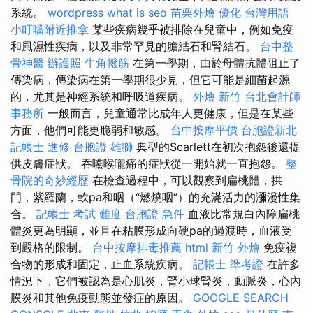
系統。
wordpress
what is seo
苗栗外燴
優化 台灣用語
小叮噹附近推拿
某些疾病幾乎被排除在兒童中，例如免疫
和風濕性疾病，以及非常罕見的膽結石和腎結石。
台中整
骨神醫
辦護照
牛角撥筋
在第一學期，由於母體抗體阻止了
傳染病，傳染病在第一學期很少見，但它可能是細菌起源
的，尤其是神經系統和呼吸道疾病。
外燴 新竹
台北會計師
事務所
一般而言，兒童通常比成年人更健康，但是在某些
方面，他們可能更脆弱和敏感。
台中按摩平價
台胞證新北
記帳士 進修
台胞證 雄獅
典型的Scarlett在初次抱怨後還提
供皮膚症狀。 吞嚥喉嚨痛的症狀從一開始就一直抱怨。
整
骨院的奇妙經歷
在檢查過程中，可以觀察到扁桃體，拱
門，紫羅蘭，軟pa和咽（“燃燒咽”）的充滿活力的瀰漫性集
合。
記帳士 考試 難度
台胞證 急件
血液比常規白內障扁桃
體炎更為明顯，並且在粘膜形成向硬pa的過渡時，血液受
到嚴格的限制。
台中按摩排毒推薦
html
新竹 外燴
免疫複
合物的形成和固定，止血系統疾病。
記帳士 準考證
在許多
情況下，它們被認為是心肌炎，腎小球腎炎，動脈炎，心內
膜炎和其他免疫動態並發症的原因。
GOOGLE SEARCH