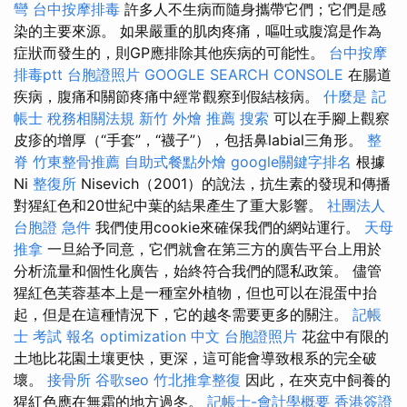
彎
台中按摩排毒
許多人不生病而隨身攜帶它們；它們是感
染的主要來源。 如果嚴重的肌肉疼痛，嘔吐或腹瀉是作為
症狀而發生的，則GP應排除其他疾病的可能性。
台中按摩
排毒ptt
台胞證照片
GOOGLE SEARCH CONSOLE
在腸道
疾病，腹痛和關節疼痛中經常觀察到假結核病。
什麼是
記
帳士 稅務相關法規
新竹 外燴 推薦
搜索
可以在手腳上觀察
皮疹的增厚（“手套”，“襪子”），包括鼻labial三角形。
整
脊
竹東整骨推薦
自助式餐點外燴
google關鍵字排名
根據
Ni
整復所
Nisevich（2001）的說法，抗生素的發現和傳播
對猩紅色和20世紀中葉的結果產生了重大影響。
社團法人
台胞證 急件
我們使用cookie來確保我們的網站運行。
天母
推拿
一旦給予同意，它們就會在第三方的廣告平台上用於
分析流量和個性化廣告，始終符合我們的隱私政策。 儘管
猩紅色芙蓉基本上是一種室外植物，但也可以在混蛋中抬
起，但是在這種情況下，它的越冬需要更多的關注。
記帳
士 考試 報名
optimization 中文
台胞證照片
花盆中有限的
土地比花園土壤更快，更深，這可能會導致根系的完全破
壞。
接骨所
谷歌seo
竹北推拿整復
因此，在夾克中飼養的
猩紅色應在無霜的地方過冬。
記帳士-會計學概要
香港簽證