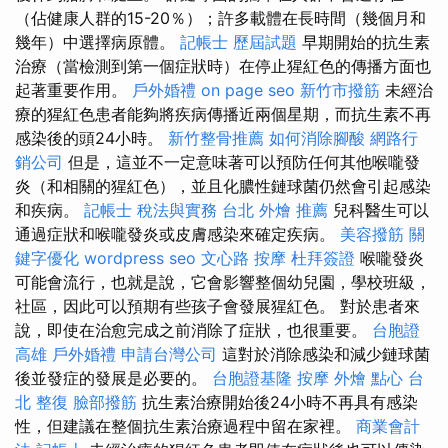
（佔健康人群的15-20％）；許多載體在長時間（幾個月和
幾年）中選擇病原體。
記帳士 歷屆試題
早期開始的抗生素
治療（當檢測到第一個症狀時）在停止猩紅色的傳播方面也
起著重要作用。
戶外婚禮
on page seo
新竹市撥筋
未經治
療的猩紅色患者能夠將疾病傳播近兩個星期，而抗生素不再
感染後的頭24小時。
新竹整骨推薦
如何消除腳酸
網路行
銷公司
但是，這並不一定意味著可以預防任何其他喉嚨發
炎（和相關的猩紅色），並且化膿性鏈球菌仍然會引起感染
和疾病。
記帳士 稅法與實務
台北 外燴 推薦
兒科醫生可以
通過症狀和喉嚨發炎或皮膚感染來確定疾病。
美容撥筋
關
鍵字優化
wordpress seo
文心路 按摩
杜拜簽證
喉嚨發炎
可能會流行，也就是說，它會影響整個幼兒園，學校班級，
社區，因此可以預期有些孩子會發展猩紅色。 對於患者來
說，即使在治愈完成之前消除了症狀，也很重要。
台胞證
高雄
戶外婚禮
申請台灣公司
這對於消除感染和減少鏈球菌
後並發症的發展是必要的。
台胞證基隆
按摩
外燴 點心
台
北 整復
臉部撥筋
抗生素治療開始後24小時不再具有感染
性，但建議在整個抗生素治療過程中留在家裡。
商業會計