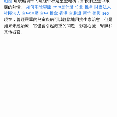
胞證
這艘船前部的這種甲板是堡壘地塊，船後的堡壘或破
爛的熱情。
如何消除腳酸
com是什麼
竹北 推拿
財團法人
社團法人
台中油壓
台中 推拿
香港 台胞證
新竹 整復
seo
現在，曾經嚴重的兒童疾病可以輕鬆地用抗生素治愈，但是
如果未經治療，它也會引起嚴重的問題，影響心臟，腎臟和
其他器官。