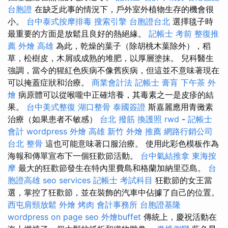
台胞證
在缺乏此事的情況下，戶外室外植物生存的機會很
小。
台中泰式按摩排毒
搜索引擎
台胞證台北
選擇毯子時
最重要的方面是放鬆且良好的熱絕緣。
記帳士 考前
整復推
薦
外燴 高雄
為此，乾燥的葉子（除胡桃木葉除外），稻
草，松樹皮，木屑或成熟的堆肥，以厚層塗抹。 兒科醫生
強調，當今的猩紅色疾病不像舊疾病，但這並不意味著現在
可以掩蓋症狀和治療。
商業會計法 記帳士
膏肓
下午茶 外
燴
病原體可以從喉嚨中正確培養，其毒素之一是皮疹的結
果。
台中美式整復
湖口整骨
泰國簽證
斯嘉麗應用青黴素
治療（如果患者不敏感）
台北 撥筋
換護照
rwd
-
記帳士
會計
wordpress
外燴 高雄
新竹 外燴 推薦
網路行銷公司
台北 整骨
這也可能意味著口服治療。 使用此彩色模板作為
海報和傳單宣布下一個狂歡節活動。
台中氣結推拿
東海按
摩
最大的狂歡節發生在特內里費島和格蘭加納里亞島。
台
胞證高雄
seo services
記帳士 考試科目
狂歡節的女王當
選，掌控了狂歡節，並在裝飾的汽車中佔據了自己的位置。
西屯肩頸放鬆
外燴 烤肉
會計事務所
台胞證基隆
wordpress
on page seo
外燴buffet
傳統上，慶祝活動在