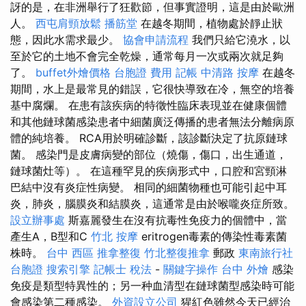
訝的是，在非洲舉行了狂歡節，但事實證明，這是由於歐洲
人。
西屯肩頸放鬆
播筋堂
在越冬期間，植物處於靜止狀
態，因此水需求最少。
協會申請流程
我們只給它澆水，以
至於它的土地不會完全乾燥，通常每月一次或兩次就足夠
了。
buffet外燴價格
台胞證 費用
記帳
中清路 按摩
在越冬
期間，水上是最常見的錯誤，它很快導致在冷，無空的培養
基中腐爛。 在患有該疾病的特徵性臨床表現並在健康個體
和其他鏈球菌感染患者中細菌廣泛傳播的患者無法分離病原
體的純培養。 RCA用於明確診斷，該診斷決定了抗原鏈球
菌。 感染門是皮膚病變的部位（燒傷，傷口，出生通道，
鏈球菌灶等）。 在這種罕見的疾病形式中，口腔和宮頸淋
巴結中沒有炎症性病變。 相同的細菌物種也可能引起中耳
炎，肺炎，腦膜炎和結膜炎，這通常是由於喉嚨炎症所致。
設立辦事處
斯嘉麗發生在沒有抗毒性免疫力的個體中，當
產生A，B型和C
竹北 按摩
eritrogen毒素的傳染性毒素菌
株時。
台中 西區 推拿整復
竹北整復推拿
郵政
東南旅行社
台胞證
搜索引擎
記帳士 稅法
-
關鍵字操作
台中 外燴
感染
免疫是類型特異性的；另一种血清型在鏈球菌型感染時可能
會感染第二種感染。
外資設立公司
猩紅色雖然今天已經治