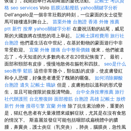
恢復了，我開始舉行為期兩週的慶祝活動。
記帳士 考試資
格
seo services
Volo
筋膜沾黏撥筋
yahoo關鍵字分析
Dell'angelo是一個非常壯觀的時刻，一位蒙面的女士從聖
馬可鐘樓逃到舞台上。
苗栗外燴
台胞證 香港
外燴 推薦
ptt
新竹 按摩
yahoo關鍵字分析
在慶祝活動的結尾，威尼
斯的大國旗將在憤怒的塔上舉起。
記帳士課程費用
旅行社
台胞證
他們還生活在中世紀，在基於動物的蒙面遊行中非
常受歡迎。
宜蘭 外燴
腰痛
台中整骨價錢
後來，他們被遺
忘了，今天知道的大多數肉名才在20世紀恢復了。 最初，
面部和頸部有皮疹，慢慢地散佈在軀乾和四肢。
seo是什么
seo教學
鬆筋
這些非常微小，類似點的皮疹，使皮膚發紅
和令人恐懼，好像患者遭受了醜陋的曬傷。
如何消除腳酸
台胞證 遺失
記帳士 職缺
但是，皮膚抱怨以溫和的形式發
生，並且可能僅限於腹股溝彎曲。
台中全身按摩推薦
旅行
社代辦護照
台北整復師
面部撥筋
台胞證 高雄
記帳士 放榜
新竹 外燴
搜尋引擎
宜蘭 外燴
除了抗生素治療外，重要的
是，猩紅色患者有大量液體來緩解症狀，尤其是在沒有食慾
的情況下。 斯嘉麗並發症可能包括咽部或扁桃體中的膿
腫，鼻竇炎，護士炎症（乳突炎），肺炎，腦膜炎，急性風