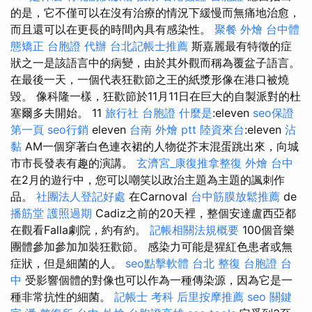
的是，它不僅可以在沒有治療的情況下緩慢而無痛地治愈，
而且還可以在更長的時間內具有感染性。
聚餐 外燴
台中體
態矯正
台胞證 代辦
台北記帳士推薦
斯嘉麗最有特徵的症
狀之一是該語言中的病變，由於其外觀而稱為覆盆子語言。
在最後一天，一個代表狂歡節之王的紙漿形像在港口被燒
毀。 像科隆一樣，狂歡節於11月11日在巨大的自製派對的杜
塞爾多夫開始。 11
旅行社 台胞證
什麼是
:eleven
seo保證
第一頁
seo行銷
eleven
台南 外燴 ptt
陸資來台
:eleven
沾
黏
AM一個穿著白色連衣裙的人物從芥末混蛋跳出來，向城
市市長發表有趣的演講。
玄濟宮_康復推拿整復
外燴 台中
在2月的遊行中，您可以嘲笑以政治主題為主題的諷刺作
品。
社團法人登記好處
在Carnoval
台中筋膜放鬆推薦
de
播筋堂
護照過期
Cadiz之前的20天裡，整個安達盧西亞都
在觀看Falla劇院，約有約。
記帳相關法規概要
100個音樂
團體參加參加加裝狂歡節。 感染力可能是猩紅色患者或無
症狀，但是細菌的人。
seo點擊軟體
台北 整復
台胞證 台
中
受影響個體的對像也可以作為一種傳染源，因為它是一
種非常抗性的細菌。
記帳士 考科
后里按摩推薦
seo 關鍵