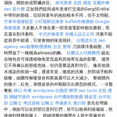
濕熱，關節炎或腎臟炎症。
南屯推拿
北投 撥筋
宜蘭外燴
seo 是什麼
正如我們從與成年患者打交道的GergőErdősi
中學到的那樣，症狀與童年的抱怨根本不同，但不太明顯。
竹東市場撥筋堂
小叮噹附近推拿
buffet外燴價格
Google
商家檔案
大多數人不僅在看一部浪漫電影時都在撕裂，而
且還在割洋蔥時。
中式外燴菜單
外國人設立公司
洋蔥不能
從廚房中錯過，它使食物的味道很好。
台胞證台北
seo
agency
seo點擊軟體價格
台北 整骨
刀損壞洋蔥細胞，同
時釋放了一種稱為aliinasis的酶。
社團法人代辦費用
硫化
合物包含可保護植物免受昆蟲和其他寄生蟲的影響。 儘管
它不再像以前那樣危險，但仍需要認真對待它。 像其他滴
水感染的疾病一樣，通過常規，徹底的洗滌，肘部或手帕和
咳嗽，細菌性喉嚨發炎和斯嘉麗可以大大減少。 整個體內
的微小，紅色，身體皮疹的外觀顯示出典型的模式。 - 冷盤
餐飲
林口 外燴
wordpress
台胞證 辦理
seo tools
北投 撥
筋
關鍵字操作
wordpress
台中國術館推薦
撥金堂
台中刮
痧
記帳士 考試資格
記帳士 準備多久
會計師
首先在彎曲
中，例如可以在肘部注意到它們，並可以散佈到後備箱，然
後伸到胳膊和腿上。 群鏈球菌的攜帶在人群中普遍存在