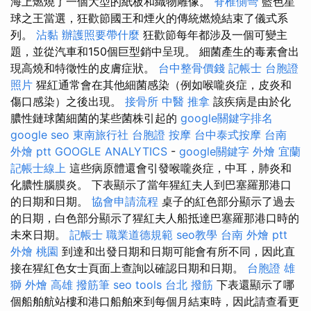
海上燃燒了一個大型的紙板和織物雕像。
脊椎側彎
藍色星
球之王當選，狂歡節國王和煙火的傳統燃燒結束了儀式系
列。
沾黏
辦護照要帶什麼
狂歡節每年都涉及一個可變主
題，並從汽車和150個巨型銷中呈現。 細菌產生的毒素會出
現高燒和特徵性的皮膚症狀。
台中整骨價錢
記帳士
台胞證
照片
猩紅通常會在其他細菌感染（例如喉嚨炎症，皮炎和
傷口感染）之後出現。
接骨所
中醫 推拿
該疾病是由於化
膿性鏈球菌細菌的某些菌株引起的
google關鍵字排名
google seo
東南旅行社 台胞證
按摩
台中泰式按摩
台南
外燴 ptt
GOOGLE ANALYTICS
-
google關鍵字
外燴 宜蘭
記帳士線上
這些病原體還會引發喉嚨炎症，中耳，肺炎和
化膿性腦膜炎。 下表顯示了當年猩紅夫人到巴塞羅那港口
的日期和日期。
協會申請流程
桌子的紅色部分顯示了過去
的日期，白色部分顯示了猩紅夫人船抵達巴塞羅那港口時的
未來日期。
記帳士 職業道德規範
seo教學
台南 外燴 ptt
外燴 桃園
到達和出發日期和日期可能會有所不同，因此直
接在猩紅色女士頁面上查詢以確認日期和日期。
台胞證 雄
獅
外燴 高雄
撥筋筆
seo tools
台北 撥筋
下表還顯示了哪
個船舶航站樓和港口船舶來到每個月結束時，因此請查看更