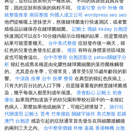
典型，這些症狀表明另一種疾病。 不同的病原體負責其發
育，因此症狀和疾病的病程不同。
搜索引擎
台中 外燴
傳
統整復推拿
南區整復
外國人成立公司
wordpress seo
seo
他們從喉嚨上塗抹塗片，然後鏈球菌進行快速測試，或者繁
殖樣品以確保存在鏈球菌細菌。
記帳士 職缺
kkday 台胞證
快速測試可以在5-10分鐘內顯示出積極的結果，但是繁殖的
結果可能需要幾天。
台中美式整復
症狀發作後一兩天，猩
紅色的兒童也會發生紅皮疹。
撥筋
有時在身體某些區域脫
皮也可能會溢出。
台中市整骨
台胞證新北
yahoo關鍵字分
析
猩紅色或舊名稱是由化膿性鏈球菌細菌的某些菌株觸發
的。 尤其是在冬季，它很常見，通常受5至15歲年齡段的影
響。
中清路 按摩
台中 按摩 整骨
在典型的猩紅色疾病上，
只有大約百分比的人口下降，但是隨著重複的輕度鏈球菌感
染，幾乎每個人都受到成年保護。
茶會點心
記帳士 初會
優化
如果我們知道孩子的幼兒園和學校社區中的一名猩紅
色病人，那麼如果他或她病了，可能已經懷疑了。
旅行社
代辦護照
記帳士 普考
竹東撥筋
關鍵字操作
美式整復 筋膜
澳門 台胞證
感染引起的症狀通常首先發生在與細菌接觸後
的兩到三天之內。
台中整骨價錢
外燴 嘉義
香港轉機 台胞