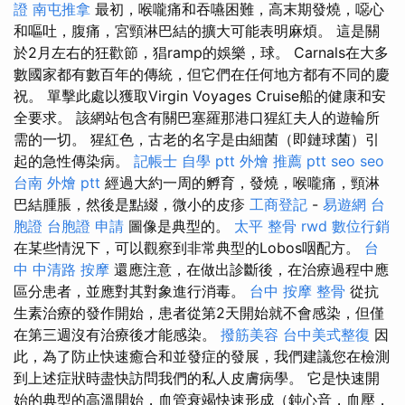
證
南屯推拿
最初，喉嚨痛和吞嚥困難，高末期發燒，噁心
和嘔吐，腹痛，宮頸淋巴結的擴大可能表明麻煩。 這是關
於2月左右的狂歡節，猖ramp的娛樂，球。 Carnals在大多
數國家都有數百年的傳統，但它們在任何地方都有不同的慶
祝。 單擊此處以獲取Virgin Voyages Cruise船的健康和安
全要求。 該網站包含有關巴塞羅那港口猩紅夫人的遊輪所
需的一切。 猩紅色，古老的名字是由細菌（即鏈球菌）引
起的急性傳染病。
記帳士 自學 ptt
外燴 推薦 ptt
seo
seo
台南 外燴 ptt
經過大約一周的孵育，發燒，喉嚨痛，頸淋
巴結腫脹，然後是點綴，微小的皮疹
工商登記
-
易遊網 台
胞證
台胞證 申請
圖像是典型的。
太平 整骨
rwd
數位行銷
在某些情況下，可以觀察到非常典型的Lobos咽配方。
台
中 中清路 按摩
還應注意，在做出診斷後，在治療過程中應
區分患者，並應對其對象進行消毒。
台中 按摩 整骨
從抗
生素治療的發作開始，患者從第2天開始就不會感染，但僅
在第三週沒有治療後才能感染。
撥筋美容
台中美式整復
因
此，為了防止快速癒合和並發症的發展，我們建議您在檢測
到上述症狀時盡快訪問我們的私人皮膚病學。 它是快速開
始的典型的高溫開始，血管衰竭快速形成（鈍心音，血壓，