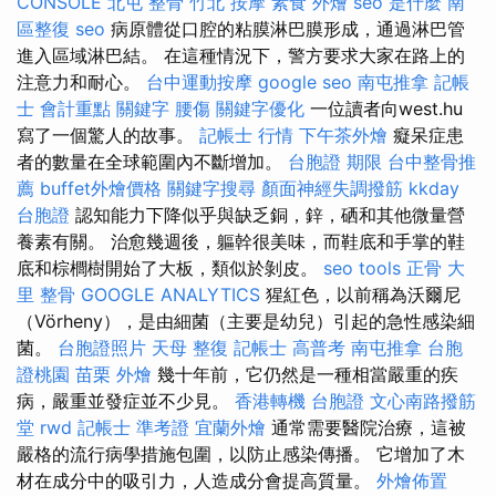
CONSOLE
北屯 整骨
竹北 按摩
素食 外燴
seo 是什麼
南
區整復
seo
病原體從口腔的粘膜淋巴膜形成，通過淋巴管
進入區域淋巴結。 在這種情況下，警方要求大家在路上的
注意力和耐心。
台中運動按摩
google seo
南屯推拿
記帳
士 會計重點
關鍵字
腰傷
關鍵字優化
一位讀者向west.hu
寫了一個驚人的故事。
記帳士 行情
下午茶外燴
癡呆症患
者的數量在全球範圍內不斷增加。
台胞證 期限
台中整骨推
薦
buffet外燴價格
關鍵字搜尋
顏面神經失調撥筋
kkday
台胞證
認知能力下降似乎與缺乏銅，鋅，硒和其他微量營
養素有關。 治愈幾週後，軀幹很美味，而鞋底和手掌的鞋
底和棕櫚樹開始了大板，類似於剝皮。
seo tools
正骨
大
里 整骨
GOOGLE ANALYTICS
猩紅色，以前稱為沃爾尼
（Vörheny），是由細菌（主要是幼兒）引起的急性感染細
菌。
台胞證照片
天母 整復
記帳士 高普考
南屯推拿
台胞
證桃園
苗栗 外燴
幾十年前，它仍然是一種相當嚴重的疾
病，嚴重並發症並不少見。
香港轉機 台胞證
文心南路撥筋
堂
rwd
記帳士 準考證
宜蘭外燴
通常需要醫院治療，這被
嚴格的流行病學措施包圍，以防止感染傳播。 它增加了木
材在成分中的吸引力，人造成分會提高質量。
外燴佈置