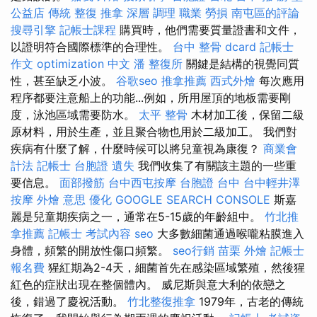
公益店 傳統 整復 推拿 深層 調理 職業 勞損 南屯區的評論
搜尋引擎
記帳士課程
購買時，他們需要質量證書和文件，
以證明符合國際標準的合理性。
台中 整骨 dcard
記帳士
作文
optimization 中文
潘 整復所
關鍵是結構的視覺同質
性，甚至缺乏小波。
谷歌seo
推拿推薦
西式外燴
每次應用
程序都要注意船上的功能...例如，所用屋頂的地板需要剛
度，泳池區域需要防水。
太平 整骨
木材加工後，保留二級
原材料，用於生產，並且聚合物也用於二級加工。 我們對
疾病有什麼了解，什麼時候可以將兒童視為康復？
商業會
計法 記帳士
台胞證 遺失
我們收集了有關該主題的一些重
要信息。
面部撥筋
台中西屯按摩
台胞證 台中
台中輕井澤
按摩
外燴 意思
優化
GOOGLE SEARCH CONSOLE
斯嘉
麗是兒童期疾病之一，通常在5-15歲的年齡組中。
竹北推
拿推薦
記帳士 考試內容
seo
大多數細菌通過喉嚨粘膜進入
身體，頻繁的開放性傷口頻繁。
seo行銷
苗栗 外燴
記帳士
報名費
猩紅期為2-4天，細菌首先在感染區域繁殖，然後猩
紅色的症狀出現在整個體內。 威尼斯與意大利的依戀之
後，錯過了慶祝活動。
竹北整復推拿
1979年，古老的傳統