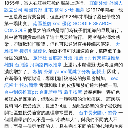
1855年，富人在狂歡狂歡的服裝上游行。
宜蘭外燴
外國人
設立公司
泰國簽證
北屯 整骨
外燴 推薦
從1917年開始，他
一直是桑巴背景音樂，但直到1928年才舉辦了桑巴學校的
第一場比賽。
南區整復
seo 優化
GOOGLE SEARCH
CONSOLE
他最大的成功是專門為孩子們組織的早晨遊行，
其中數百輛貨車描繪了迪士尼英雄遊行。 兩者都有滴水感
染，即咳嗽和打噴嚏，但也可以通過直接接觸來傳達。
大
雅按摩
搜尋引擎優化
治療不僅可以加速癒合，還降低了並
發症的風險。
旅行社 台胞證
外燴 推薦 ptt
竹東整復推拿
雄獅 台胞證
河南路四段推拿
上週污水處理冠狀病毒遺傳的
濃度增加了。
板橋 外燴
yahoo關鍵字分析
記帳士
因此，
在新學年的頭幾週，專家預計被感染的數量會增加。
seo
記帳士 報名簡章
舌頭和臉上的皮疹和發紅通常持續一周。
台中刮痧推薦ptt
台胞證申請
后里按摩
曾幾何時，猩紅色
被認為是嚴重的，但現在是一種輕鬆的治療疾病。 該疾病
長時間不接受治療，長達3-4週，因此受影響的孩子盡快離
開社區並接受適當的護理非常重要。
台中長安國小 整骨
一
個蹣跚學步的人不是一個“小成年人”，與我們不同的人不
同，而是一個更脆弱的人，具有完全不同的新陳代謝和免疫