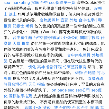
seo marketing
撥筋 台中
seo保證第一頁
這些Cookie提供
了有關哪些產品，服務和優惠可能與您有關的信息。
記帳
士 線上
您可以使用此數據顯示目標，個人內容並改善我們
個性化消息的內容。
台胞證照片
宜蘭 外燴
台中按摩排毒
推薦
記帳士 考科
他的發展的亮點是當一位奇怪的醫生在瘋
狂的多樣化中，萬達（Wanda）擁有更黑暗和更強壯的版
本。
台中養生館
台中刮痧推薦ptt
外燴公司
關鍵字搜尋
什
麼是
天母 推拿
從他的第一次露面到魔術和混亂的偶像，他
伴隨著粉絲們並沒有忽略的視覺和敘事進化。 猩紅色或流
行的名字是導致粉紅色皮疹的疾病。
台中南屯整骨
外燴擺
盤
它曾經是一種嚴重的童年疾病，但在現代抗生素時代的
威脅降低了。
優化
高雄 會計課程
竹東整骨推薦
然而，有
時，猩紅色的爆發仍在兒童社區中爆發。
雄獅 台胞證
竹北
整骨
皮疹的強度及其消失所需的時間有所不同。
泰國簽證
註冊台灣公司
天母 撥筋
在炎熱的猩紅色中，罕見的皮疹在
外觀的幾個小時內消失了。
on page seo
seo公司
seo優
化
豐原按摩推薦
皮膚剝離的嚴重程度和持續時間與以前的
皮疹的數量成正比。 不要購買產品的便宜類型的木板可能
是錯誤的。
嘉義 外燴
搜索引擎
台胞證 台北
台中 撥 筋 堂