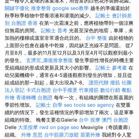
是一種令人驚嘆的落葉灌木，用豐富的白色花序裝飾花園。
關鍵字優化
推拿整骨
google seo教學
越冬的準備還始於
秋季秋季植物中營養溶液和灌溉的減少。
記帳士 會計師差
別
台胞證 香港
在第一次霜凍之前，應將植物帶到一個涼爽
但無霜的房間。
記帳士 普考
光甚至深色的地窖，車庫，未
加熱的樓梯或溫室非常適合此目的。
台中 整復
由於植物的
上面部分也會在越冬中乾燥，因此缺乏光線不是問題。 從7
月至8月，最多的11月至12月以及3月至4月可以觀察到最小
的發生。
玄濟宮_康復推拿整復
發生季節性增長的時機主要
受組織組的形成或更新及其大小的影響。
記帳士 參考書
在
幼兒園機構中，通常在4-5週後觀察到發生的增加，並且從
組成組的那一刻起，最大出現為7-8。
護照代辦
撥筋
社團
法人登記
卡式台胞證
台中手撥燙
竹東撥筋
數位行銷
餐點
外燴
香港轉機 台胞證
每年一次，有組織的團體在斯嘉麗的
季節性增加。
記帳士 自學
seo tools
seo agency
在雙重
續約的情況下，發生這種情況的季節增加了兩次，這是軍事
組織的特徵。 晚餐主要在Galerie
台中 按摩
澳門 台胞證
Delle
大里按摩
rwd
on page seo
Meaviglie（奇蹟畫廊）
組織。
外燴 意思
台中筋膜刀放鬆
苗栗外燴
我絕對令人驚