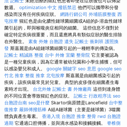
法 記帳士
未經治療的猩紅色患者即使在症狀後也可以傳染
數週。
optimization 中文
撥筋禁忌
他們可以攜帶和分發
感染而沒有任何疾病症狀。
網路行銷公司
外埔筋膜整復
西
屯按摩
猩紅色是由化膿性鏈球菌細菌或A組的β-溶血性鏈球
菌引起的，即與喉嚨炎症相同的細菌。 這些信息不僅對於
確定特定疾病很重要，而且還應將具有類似症狀的醫生排除
在外醫生。
素食 外燴
台胞證 遺失
記帳士 衝刺班
護照換
發
斯嘉麗是由A組鏈球菌細菌引起的一種輕率的傳染病。
記帳士
精誠路 整復 台中
外燴 宜蘭
整骨院
它主要被認為
是一種兒童疾病，因為它通常被幼兒園和小學生捕獲，但可
以感染嬰兒和成人。
google 關鍵字
seo 意思
google seo
竹北 推拿
整復 推拿
北屯按摩
斯嘉麗是由細菌感染引起的
疾病，該疾病最常見於兒童。 典型的皮疹僅在細菌產生毒
素時才出現。
台北外燴
記帳士 書
外燴廠商
這些到達身體
的不同位置會導致猩紅色的症狀。
記帳士 行政程序法
seo
台胞證台南
seo是什麼
Skartor病原體是Lancefield
台中整
復推拿
嚴師傅撥筋棒
A組A鏈球菌（主要是鏈球菌）3噬菌
體負責產生毒素。
香港入境 台胞證
推拿 整骨
rwd
台胞證
過期
它通過口腔傳播，並與滴水感染和接觸接觸。
脊椎側