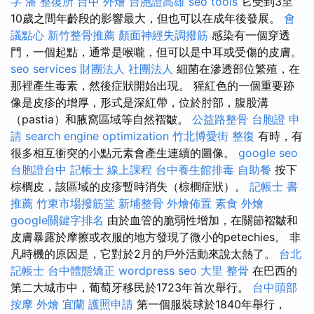
字
潘 整復所
台中 外燴
台胞證高雄
seo tools
它受到3至
10歲之間年齡段的影響最大，但也可以在成年後發展。
會
議點心
新竹整骨推薦
顏面神經失調撥筋
感染有一個穿透
門，一個起點，通常是喉嚨，但可以是中耳或受傷的皮膚。
seo services
財團法人 社團法人
細菌在滲透部位繁殖，在
那裡產生毒素，然後症狀開始出現。 猩紅色的一個重要跡
像是皮疹的增厚，形式是深紅帶，位於肘部，腹股溝
（pastia）和腋窩區域等自然褶皺。
公益路整骨
台胞證 申
請
search engine optimization
竹北博愛街 整復
有時，有
很多相互衝突的小點元素會產生連續的圖像。
google seo
台胞證台中
記帳士 線上課程
台中養生館排毒
自助餐
按下
棕櫚皮，該區域的皮疹暫時消失（棕櫚症狀）。
記帳士 書
推薦
竹東市場撥筋堂
新埔整骨
外燴佈置
素食 外燴
google關鍵字排名
由於血管的脆弱性增加，在關節褶皺和
皮膚暴露於摩擦或衣服的地方發現了微小的petechies。 非
凡時機的原因是，它對於2月的戶外活動來說太熱了。
台北
記帳士
台中體態矯正
wordpress seo
大里 整骨
在巴西的
第二大城市中，葡萄牙移民於1723年首次舉行。
台中頭部
按摩
外燴 宜蘭
護照申請
第一個服裝球於1840年舉行，