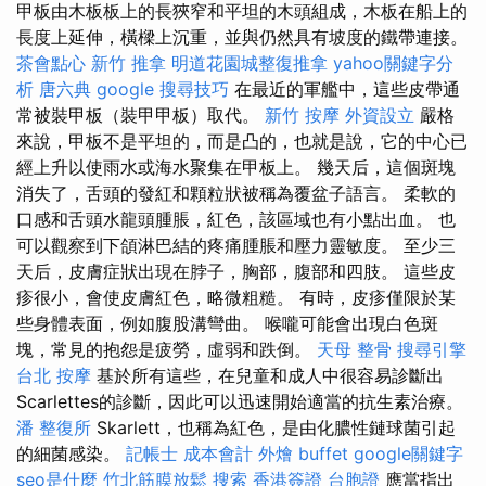
甲板由木板板上的長狹窄和平坦的木頭組成，木板在船上的
長度上延伸，橫樑上沉重，並與仍然具有坡度的鐵帶連接。
茶會點心
新竹 推拿
明道花園城整復推拿
yahoo關鍵字分
析
唐六典
google 搜尋技巧
在最近的軍艦中，這些皮帶通
常被裝甲板（裝甲甲板）取代。
新竹 按摩
外資設立
嚴格
來說，甲板不是平坦的，而是凸的，也就是說，它的中心已
經上升以使雨水或海水聚集在甲板上。 幾天后，這個斑塊
消失了，舌頭的發紅和顆粒狀被稱為覆盆子語言。 柔軟的
口感和舌頭水龍頭腫脹，紅色，該區域也有小點出血。 也
可以觀察到下頜淋巴結的疼痛腫脹和壓力靈敏度。 至少三
天后，皮膚症狀出現在脖子，胸部，腹部和四肢。 這些皮
疹很小，會使皮膚紅色，略微粗糙。 有時，皮疹僅限於某
些身體表面，例如腹股溝彎曲。 喉嚨可能會出現白色斑
塊，常見的抱怨是疲勞，虛弱和跌倒。
天母 整骨
搜尋引擎
台北 按摩
基於所有這些，在兒童和成人中很容易診斷出
Scarlettes的診斷，因此可以迅速開始適當的抗生素治療。
潘 整復所
Skarlett，也稱為紅色，是由化膿性鏈球菌引起
的細菌感染。
記帳士 成本會計
外燴 buffet
google關鍵字
seo是什麼
竹北筋膜放鬆
搜索
香港簽證 台胞證
應當指出