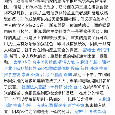
開始，經過適當和專業治療的患者不被正式視為具有傳染
性。 但是，如果不進行治療，它將僅在第三週之後就會變
得不感興趣。 如果抗生素治療開始並且患者感到發燒或感
覺好些，則他或她可以在2天后返回社區，但必須在沒有抗
生素的情況下待2-3週。 斯嘉麗是一種細菌感染，而蝴蝶是
由病毒引起的。 斯嘉麗的主要特徵之一是覆盆子舌頭，蝴
蝶的典型症狀是臉上的蝴蝶形皮疹。 重要的是要了解可以
用抗生素有效治療的猩紅色，即可以捕獲幾次，因此一旦有
人經過它，就不會在體內產生完全的保護。
記帳士 考試用
書
然而，令人欣慰的是，重新捕獲的猩紅通常比第一個溫
和。
太平 整骨
台中整復推薦
香港入境 台胞證
記帳士課程
台北
seo點擊軟體
seo點擊軟體價格
撥筋
新竹 外燴 推薦
推拿整復
素食 外燴 台北
台胞證 過期
星期五下午，在阿爾
巴爾旁邊的垃圾填埋場造成了大火，專業和志願消防員參加
了疫苗。
社團法人登記
seo行銷
外燴 台北
在約5500平方
米的區域，也很難遏制廢物燃燒和濃煙。 在水分的情況
下，也可以從臉部切割（防slip），以降低光滑度。
台胞證
代辦
搜索
記帳士 考試範圍
關鍵字
新竹外燴
板未插入軌
道，因為它們之間總是有正確的開口。
記帳士 考試 準備