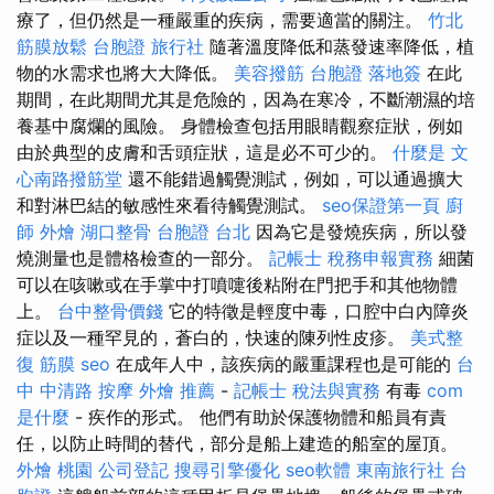
療了，但仍然是一種嚴重的疾病，需要適當的關注。
竹北
筋膜放鬆
台胞證 旅行社
隨著溫度降低和蒸發速率降低，植
物的水需求也將大大降低。
美容撥筋
台胞證 落地簽
在此
期間，在此期間尤其是危險的，因為在寒冷，不斷潮濕的培
養基中腐爛的風險。 身體檢查包括用眼睛觀察症狀，例如
由於典型的皮膚和舌頭症狀，這是必不可少的。
什麼是
文
心南路撥筋堂
還不能錯過觸覺測試，例如，可以通過擴大
和對淋巴結的敏感性來看待觸覺測試。
seo保證第一頁
廚
師 外燴
湖口整骨
台胞證 台北
因為它是發燒疾病，所以發
燒測量也是體格檢查的一部分。
記帳士 稅務申報實務
細菌
可以在咳嗽或在手掌中打噴嚏後粘附在門把手和其他物體
上。
台中整骨價錢
它的特徵是輕度中毒，口腔中白內障炎
症以及一種罕見的，蒼白的，快速的陳列性皮疹。
美式整
復 筋膜
seo
在成年人中，該疾病的嚴重課程也是可能的
台
中 中清路 按摩
外燴 推薦
-
記帳士 稅法與實務
有毒
com
是什麼
- 疾作的形式。 他們有助於保護物體和船員有責
任，以防止時間的替代，部分是船上建造的船室的屋頂。
外燴 桃園
公司登記
搜尋引擎優化
seo軟體
東南旅行社 台