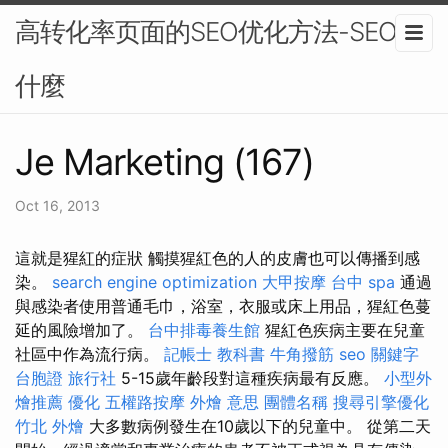
高转化率页面的SEO优化方法-SEO是
什麼
Je Marketing (167)
Oct 16, 2013
這就是猩紅的症狀 觸摸猩紅色的人的皮膚也可以傳播到感
染。
search engine optimization
大甲按摩
台中 spa
通過
與感染者使用普通毛巾，浴室，衣服或床上用品，猩紅色蔓
延的風險增加了。
台中排毒養生館
猩紅色疾病主要在兒童
社區中作為流行病。
記帳士 教科書
牛角撥筋
seo 關鍵字
台胞證 旅行社
5-15歲年齡段對這種疾病最有反應。
小型外
燴推薦
優化
五權路按摩
外燴 意思
團體名稱
搜尋引擎優化
竹北 外燴
大多數病例發生在10歲以下的兒童中。 從第二天