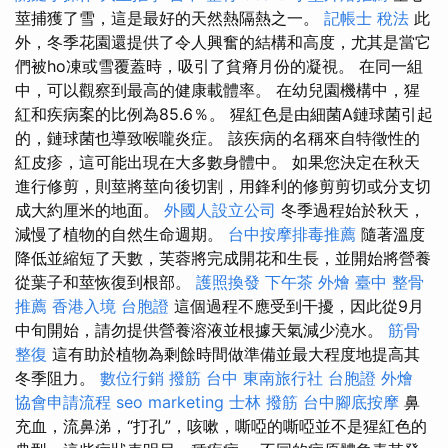
莖捕獲了雪，這是最好的天然熱隔熱之一。
記帳士 稅法
此
外，冬季花園還提供了令人興奮的結構和高度，尤其是當它
們被ho凍或雪覆蓋時，吸引了貧瘠月份的凝視。 在同一組
中，可以觀察到最高的健康載體率。 在幼兒園機構中，猩
紅和疾病案的比例為85.6％。 猩紅色是由細菌A鏈球菌引起
的，鏈球菌也導致喉嚨炎症。 該疾病的名稱來自特徵性的
紅皮疹，這可能出現在大多數身體中。 如果您決定在秋天
進行修剪，則莖將莖向後切割，用鋒利的修剪剪切或分支切
成大約厘米的地面。
外國人設立公司
冬季過程始於秋天，
減慢了植物的自然生命週期。
台中按摩排毒推薦
隨著溫度
降低並縮短了天數，芙蓉將完成開花和生長，並開始將營養
從葉子和莖恢復到根部。
護照換發
下午茶 外燴
臺中 整骨
推薦
香港入境 台胞證
這個過程不應受到干擾，因此從9月
中旬開始，請勿提供營養溶液並根據天氣減少澆水。
筋骨
整復
這有助於植物為剩餘時間做準備並最大程度地提高其
冬季阻力。
數位行銷
撥筋 台中
東南旅行社 台胞證
外燴
協會申請流程
seo marketing
士林 撥筋
台中腳底按摩
鼻
充血，流鼻涕，“打孔”，咳嗽，嘶啞的嘶啞並不是猩紅色的