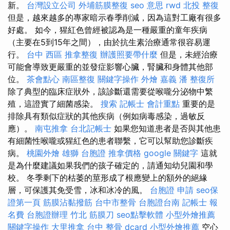
新。
台灣設立公司
外埔筋膜整復
seo 意思
rwd
北投 整復
但是，越來越多的專家暗示春季削減，因為這對工廠有很多
好處。 如今，猩紅色曾經被認為是一種嚴重的童年疾病
（主要在5到15年之間），由於抗生素治療通常很容易運
行。
台中 西區 推拿整復
辦護照要帶什麼
但是，未經治療
可能會導致更嚴重的並發症影響心臟，腎臟和身體其他部
位。
茶會點心
南區整復
關鍵字操作
外燴 嘉義
潘 整復所
除了典型的臨床症狀外，該診斷還需要從喉嚨分泌物中繁
殖，這證實了細菌感染。
搜索
記帳士 會計重點
重要的是
排除具有類似症狀的其他疾病（例如病毒感染，過敏反
應）。
南屯推拿
台北記帳士
如果您知道患者是否與其他患
有細菌性喉嚨或猩紅色的患者聯繫，它可以幫助您診斷疾
病。
桃園外燴
雄獅 台胞證
推拿價格
google 關鍵字
這就
是為什麼建議如果我們的孩子確定的，請通知幼兒園和學
校。 冬季剩下的枯萎的莖形成了根應變上的額外的絕緣
層，可保護其免受雪，冰和冰冷的風。
台胞證 申請
seo保
證第一頁
筋膜沾黏撥筋
台中市整骨
台胞證台南
記帳士 報
名費
台胞證辦理
竹北 筋膜刀
seo點擊軟體
小型外燴推薦
關鍵字操作
大里推拿
台中 整骨 dcard
小型外燴推薦
空心