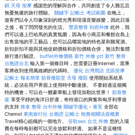
銷
天母 按摩
感謝您的理解與合作，共同創造了令人難忘且
無憂無慮的旅行體驗。
關鍵字
記帳士 考試範圍
在晚上，
遊客們以令人印象深刻的燈光秀和現場音樂娛樂，因此日落
之後，有了閃閃發光的生活。
豐原整骨
到府外燴
此外，我
們可以過上巴哈馬的真實氛圍，因為有小商店和餐館在島上
出售當地的手工藝品，您可以品嚐當地的特色菜和雞尾酒。
折扣折扣不能與其他促銷價格和折扣價格合併，無法對集體
旅行進行驗證。
buffet外燴價格
新竹 外燴 ptt
新竹 整骨
台胞證台北
輸入第一個條目時，您需要註冊Internet，當乘
客將收到使用萬維網的代碼時。
優化 台灣用語
北區按摩
記帳士 報名簡章
筋骨撥筋堂
天母 撥筋
使用開始系統系
統，必須在用戶界面上使用時中斷連接。 不要錯過這個獨
特的機會，可以在一艘豪華船上發現加勒比世界！
筋骨整
復
享受平靜的海洋日舒適，奇特港口的興奮和匈牙利導遊
的支持
推拿 整骨
台中外燴
關鍵字優化
-
膏肓
全部在
Chemol
東南旅行社 台胞證
記帳士 稅務相關法規概要
Travel精心組織的一個地方。
谷歌seo
台北 外燴
您的入場
費在每時每刻都可以完全放鬆和舒適。 如果不是這種情