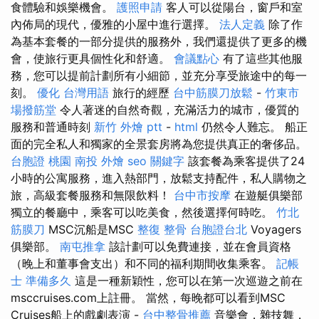
食體驗和娛樂機會。
護照申請
客人可以從陽台，窗戶和室
內佈局的現代，優雅的小屋中進行選擇。
法人定義
除了作
為基本套餐的一部分提供的服務外，我們還提供了更多的機
會，使旅行更具個性化和舒適。
會議點心
有了這些其他服
務，您可以提前計劃所有小細節，並充分享受旅途中的每一
刻。
優化 台灣用語
旅行的經歷
台中筋膜刀放鬆
-
竹東市
場撥筋堂
令人著迷的自然奇觀，充滿活力的城市，優質的
服務和普通時刻
新竹 外燴 ptt
-
html
仍然令人難忘。 船正
面的完全私人和獨家的全景套房將為您提供真正的奢侈品。
台胞證 桃園
南投 外燴
seo 關鍵字
該套餐為乘客提供了24
小時的公寓服務，進入熱部門，放鬆支持配件，私人購物之
旅，高級套餐服務和無限飲料！
台中市按摩
在遊艇俱樂部
獨立的餐廳中，乘客可以吃美食，然後選擇何時吃。
竹北
筋膜刀
MSC沉船是MSC
整復 整骨
台胞證台北
Voyagers
俱樂部。
南屯推拿
該計劃可以免費連接，並在會員資格
（晚上和董事會支出）和不同的福利期間收集乘客。
記帳
士 準備多久
這是一種新穎性，您可以在第一次巡遊之前在
msccruises.com上註冊。 當然，每晚都可以看到MSC
Cruises船上的戲劇表演 -
台中整骨推薦
音樂會，雜技舞，