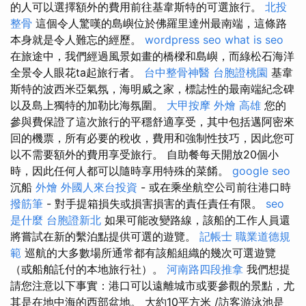
的人可以選擇額外的費用前往基韋斯特的可選旅行。
北投
整骨
這個令人驚嘆的島嶼位於佛羅里達州最南端，這條路
本身就是令人難忘的經歷。
wordpress seo
what is seo
在旅途中，我們經過風景如畫的橋樑和島嶼，而綠松石海洋
全景令人眼花ta起旅行者。
台中整骨神醫
台胞證桃園
基韋
斯特的波西米亞氣氛，海明威之家，標誌性的最南端紀念碑
以及島上獨特的加勒比海氛圍。
大甲按摩
外燴 高雄
您的
參與費保證了這次旅行的平穩舒適享受，其中包括邁阿密來
回的機票，所有必要的稅收，費用和強制性技巧，因此您可
以不需要額外的費用享受旅行。 自助餐每天開放20個小
時，因此任何人都可以隨時享用特殊的菜餚。
google seo
沉船
外燴
外國人來台投資
- 或在乘坐航空公司前往港口時
撥筋筆
- 對手提箱損失或損害損害的責任責任有限。
seo
是什麼
台胞證新北
如果可能改變路線，該船的工作人員還
將嘗試在新的繫泊點提供可選的遊覽。
記帳士 職業道德規
範
巡航的大多數場所通常都有該船組織的幾次可選遊覽
（或船舶託付的本地旅行社）。
河南路四段推拿
我們想提
請您注意以下事實：港口可以遠離城市或要參觀的景點，尤
其是在地中海的西部盆地。 大約10平方米 /訪客游泳池是