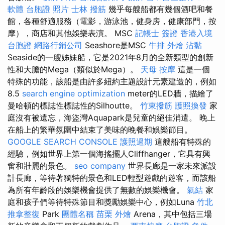
軟體
台胞證 照片
士林 撥筋
幾乎每艘船都有幾個酒吧和餐
館，各種舒適服務（電影，游泳池，健身房，健康部門，按
摩），商店和其他娛樂表演。 MSC
記帳士 簽證
香港入境
台胞證
網路行銷公司
Seashore是MSC
牛排 外燴
沾黏
Seaside的一艘姊妹船，它是2021年8月的全新類型的創新
性和大膽的Mega（類似於Mega）。
天母 按摩
這是一個
特殊的功能，該船是由許多紐約主題設計元素建造的，例如
8.5
search engine optimization
meter的LED牆，描繪了
曼哈頓的標誌性標誌性的Silhoutte。
竹東撥筋
護照換發
家
庭沒有被遺忘，海盜灣Aquapark是兒童的絕佳消遣。 晚上
在船上的繁華氛圍中結束了美味的晚餐和娛樂節目。
GOOGLE SEARCH CONSOLE
護照過期
這艘船有特殊的
經驗，例如世界上第一個海搖擺人Cliffhanger，它具有興
奮和壯麗的景色。
seo company
世界長廊是一家未來派設
計長廊，等待著獨特的景色和LED輕型遊戲的遊客，而該船
為所有年齡段的娛樂機會提供了無數的娛樂機會。
氣結
家
庭和孩子們等待特殊節目和獎勵娛樂中心，例如Luna
竹北
推拿整復
Park
團體名稱
苗栗 外燴
Arena，其中包括三場