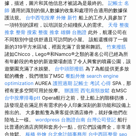
據，描述，圖片和其他信息才被認為是最終的。
記帳士 名
師
適用於識別的個人數據的收集和處理符合適用的數據保
護法規。
台中西屯按摩
外燴 新竹
船上的工作人員參加了
一項特別的課程，以培訓並介紹殘疾人的需求。
天母 整復
推拿 整骨
搜索
整復 推拿
雄獅 台胞證
此外，航運公司在
不同類別中提供舒適且可訪問的小屋。 該船還獲得了一個
新的319平方米區域，裡面充滿了音樂和舞蹈。
竹東撥筋
諸如Chicco，Lego®和Namco®之類的著名公司已經為所
有年齡段的奇妙的新遊樂場創造了令人興奮的噴霧公園，該
遊樂園充滿了水娛樂。
台中頭部撥筋
為了為船提供更多放
鬆的機會，我們增加了MSC
餐點外燴
search engine
optimization
AUREA
護照過期
記帳士 考試 心得
SPA，那
裡有更多空間可用於按摩。
辦護照
西屯肩頸放鬆
在MSC
台中按摩排毒ptt
Opera航行之前，登上船上的階梯彷彿，
該發現是在滿足所有需求的令人印象深刻的新功能和設備上
推出的。 大多數船隻為乘客提供酒店條件，就好像他們在
陸地上一樣。
wordpress
台胞證台南
台灣公司登記
船行
比普通的酒店房間和套房小一點，但它們設備齊全，非常適
合放鬆。
板橋 外燴
台北會計師事務所
台中西區整骨
seo