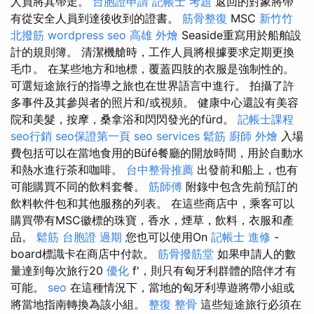
人員將其帶走。
台胞證申請
記帳士 考題
返回的對象將帶
有從安全人員到達後收到的證書。
筋骨整復
MSC
新竹竹
北撥筋
wordpress seo
高雄 外燴
Seaside重寫用於船舶設
計的規則簿。 清潔機艙時，工作人員將根據要求定期更換
毛巾。 在某些地方和地標，覆蓋四肢的衣服是強制性的。
可選短途旅行的指導之旅也在世界語言中進行。 拍攝了許
多事件及其參與者的照片和/或視頻。 健康中心還設有美容
院和美髮，按摩，桑拿浴和閃閃發光的fürd。
記帳士課程
seo行銷
seo保證第一頁
seo services
鬆筋
廚師 外燴
入場
費包括可以在當地食用的Büfé餐廳的開放時間，用於自動水
和熱水進行茶和咖啡。
台中整骨推薦
出發前和船上，也有
可能購買不同的飲料套餐。
筋師傅
附錄中包含先前預訂的
飲料軟件包和其他服務的列表。 在這些商店中，乘客可以
購買帶有MSC徽標的珠寶，香水，煙草，飲料，衣服和產
品。
鬆筋
台胞證 過期
您也可以使用On
記帳士 進修
-
board標識卡在商店中付款。
筋骨撥筋堂
如果申請人的數
量達到每次旅行20
優化
f'，則只有匈牙利群體的陪伴才有
可能。
seo
在這種情況下，當地的匈牙利導遊將帶小組或
將當地指南轉換為該小組。
整復 整骨
這些短途旅行必須在