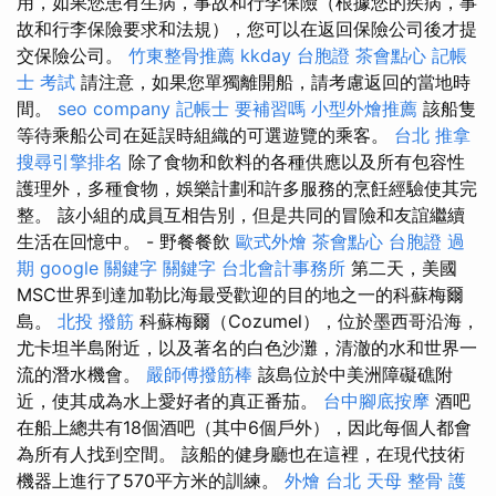
用，如果您患有生病，事故和行李保險（根據您的疾病，事
故和行李保險要求和法規），您可以在返回保險公司後才提
交保險公司。
竹東整骨推薦
kkday 台胞證
茶會點心
記帳
士 考試
請注意，如果您單獨離開船，請考慮返回的當地時
間。
seo company
記帳士 要補習嗎
小型外燴推薦
該船隻
等待乘船公司在延誤時組織的可選遊覽的乘客。
台北 推拿
搜尋引擎排名
除了食物和飲料的各種供應以及所有包容性
護理外，多種食物，娛樂計劃和許多服務的烹飪經驗使其完
整。 該小組的成員互相告別，但是共同的冒險和友誼繼續
生活在回憶中。 - 野餐餐飲
歐式外燴
茶會點心
台胞證 過
期
google 關鍵字
關鍵字
台北會計事務所
第二天，美國
MSC世界到達加勒比海最受歡迎的目的地之一的科蘇梅爾
島。
北投 撥筋
科蘇梅爾（Cozumel），位於墨西哥沿海，
尤卡坦半島附近，以及著名的白色沙灘，清澈的水和世界一
流的潛水機會。
嚴師傅撥筋棒
該島位於中美洲障礙礁附
近，使其成為水上愛好者的真正番茄。
台中腳底按摩
酒吧
在船上總共有18個酒吧（其中6個戶外），因此每個人都會
為所有人找到空間。 該船的健身廳也在這裡，在現代技術
機器上進行了570平方米的訓練。
外燴 台北
天母 整骨
護