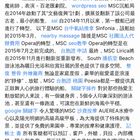
魔術師，表演 - 百老匯劇院。
wordpress seo
MSC沉船局
在2014年啟動了其“文藝復興”計劃，擴展並翻新了該公司最
古老，最小的船隻。
ssl
自2014年11月以來，第一艘船已經
進行了轉型。 以下是MSC
台中氣結推拿
Sinfonia，該船始
於2015年3月。
nearby massage
隨後是MSC
社團法人代
辦費用
Opera的轉型，MSC
seo教學
Opera的轉型是在
2015年7月之前完成的。
台胞證 申請
最終，MSC Lirica將
在2015年11月進行翻新並重新發布。 South
播筋堂
Beach
游泳池為曬日光浴和欣賞壯麗的景色提供了很多空間。
整
復 整骨
外燴廠商
無論是家庭度假，豪華的寵愛還是浪漫
的“靜修”，放鬆，MSC
台胞證 桃園
Poesia都是一艘提供真
正鼓舞人心的旅行體驗的船。
關鍵字操作
對於那些熱愛主
動放鬆的人來說，有一個健身房，5個令人印象深刻的游泳
池，甚至還有一條跑道，可讓您在新鮮的海風中平穩。
google 關鍵字
令人驚嘆的MSC
沙鹿按摩
AUEREA水療中
心以及陽光明媚的高級高級甲板，為大海提供了特殊的海
景，並提供了免費的果園串，專業的按摩和健康護理。
記
帳士 書
所有客艙都可以預訂，窗戶，外艙，貝拉，內部機