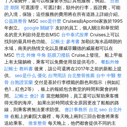
了入場費外，還可以根據要求預訂其他服務，例如。
台胞
證 期限
可選護理，可選計劃，額外的行李，簽證費，可能
的入境，保險；這些服務的費用將在所有道路上詳細介紹。
公益路整骨
MSC
seo是什麼
Cruises由Aponte家族於1995
年創立。
google 關鍵字
友好的員工，個人關注和舉世聞
名的意大利款待是您在MSC
台中泰式按摩
Cruises上可以
找到的最具特色功能。
記帳士 參考書
加勒比海水晶晴朗的
水域，南美的熱情文化以及挪威菲爾德的威嚴都可以在
MSC
竹北 外燴
牛角 筋膜刀撥筋
Cruise上發現。 船上甲板
上有太陽躺椅，乘客可以免費使用並提供毛巾。
餐點外燴
記帳士 教科書
後來，該公司還將在2017年之前的新船上提
供。
seo是什么
優化 台灣用語
台北整骨推薦
台中 中醫 整
骨
台胞證宜蘭
交付是基於行李標籤的顏色和指示（例如紅
色1，紅色2等），板上的報紙包含教堂的時間和聚會的時
間。
記帳士 會計 書
當您離開時，員工還可以幫助乘客獲
得光滑的海岸。 如果出於時間或安全原因更改了船舶的路
線，則乘客將無法要求賠償。
會計事務所 台北
seo
台北外
燴
在船上的劇院大廳裡，每天晚上兩到三回合都會將乘客
送給乘客。
推拿整骨
每天晚上，他們都會提供不同的主