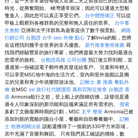
行，這一天非常適合每個人在第二天之前按自己的想法度過
時光，從興奮開始。 峽灣通常很深，因此可以通過大型船
隻進入，因此您可以真正享受它們。
台中體態矯正
可以從
甲板上觀察到各種群島的完整和無人居住的世界。
台中養
生會館
亞洲和太平洋群島為遊客提供了數千個景點。
網路
行銷公司
台胞證 台中
seo
外燴 點心
了解Invia的船，您將
在這裡找到幾乎全世界的非凡優惠。
新竹推拿整骨推薦
尋
找我們經驗豐富的旅行專家，他們將盡最大努力找到最適合
您需求的旅程。
台胞證高雄
公司社團
預訂後立即到期，並
通過第一份確認電子郵件將其發送給客戶。 兒童和年輕人
可以享受MSC地中海的生活方式，室內和室外遊戲以及獨
立的兒童和青少年俱樂部游泳池。
記帳士 書 推薦
餐點外
燴
在MSC
ssl
旅行社代辦護照
萬和宮附近推拿
台胞證 香
港
Armonia航行之前，登上船上的階梯彷彿，該發現是通
過令人印象深刻的新功能和設備來滿足所有需求的。
搜索
多虧了文藝復興時期的計劃，MSC
太平 整骨
Armonia已被
添加到新的寬敞的陽台小屋，餐廳和自助餐餐廳中。
記帳
士 稅務相關法規
該船還獲得了一個新的330平方米區域，
其中充滿了音樂和舞蹈。 只有我們員工確認的價格，數