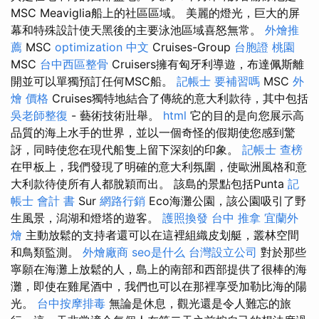
MSC Meaviglia船上的社區區域。 美麗的燈光，巨大的屏
幕和特殊設計使天黑後的主要泳池區域喜怒無常。
外燴推
薦
MSC
optimization 中文
Cruises-Group
台胞證 桃園
MSC
台中西區整骨
Cruisers擁有匈牙利導遊，布達佩斯離
開並可以單獨預訂任何MSC船。
記帳士 要補習嗎
MSC
外
燴 價格
Cruises獨特地結合了傳統的意大利款待，其中包括
吳老師整復
- 藝術技術壯舉。
html
它的目的是向您展示高
品質的海上水手的世界，並以一個奇怪的假期使您感到驚
訝，同時使您在現代船隻上留下深刻的印象。
記帳士 查榜
在甲板上，我們發現了明確的意大利氛圍，使歐洲風格和意
大利款待使所有人都脫穎而出。 該島的景點包括Punta
記
帳士 會計 書
Sur
網路行銷
Eco海灘公園，該公園吸引了野
生風景，潟湖和燈塔的遊客。
護照換發
台中 推拿
宜蘭外
燴
主動放鬆的支持者還可以在這裡組織皮划艇，叢林空間
和鳥類監測。
外燴廠商
seo是什么
台灣設立公司
對於那些
寧願在海灘上放鬆的人，島上的南部和西部提供了很棒的海
灘，即使在雞尾酒中，我們也可以在那裡享受加勒比海的陽
光。
台中按摩排毒
無論是休息，觀光還是令人難忘的旅