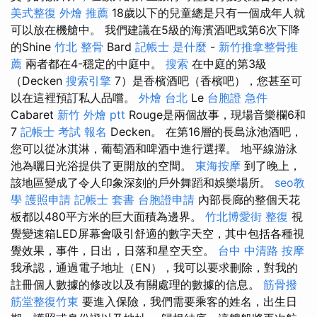
美式整復
外燴 推薦
18歲以下的兒童總是只有一個成年人就
可以放在機艙中。 我們建議在5級的海濱酒吧或第6次下降
的Shine
竹北 整骨
Bard
記帳士 是什麼
-
新竹推拿整骨推
薦
兩者都在4-穩定的中庭中。
搜索
在中庭的第3級
（Decken
搜索引擎
7）是香檳酒吧（香檳吧），您甚至可
以在這裡預訂私人品嚐。
外燴 台北
Le
台胞證 急件
Cabaret
新竹 外燴 ptt
Rouge是兩個故事，現場音樂欄6和
7
記帳士 考試 報名
Decken。 在第16層的長島泳池酒吧，
您可以從冰淇淋，葡萄酒和啤酒中進行選擇。 地平線游泳
池為曬日光浴提供了更開放的空間。
東海按摩
到了晚上，
該地區變成了令人印象深刻的戶外舞蹈和娛樂場所。
seo教
學
護照申請
記帳士 套書
台胞證申請
內部長廊的整個天花
板都以480平方米的巨大面積為邊界。
竹北博愛街 整復
視
覺變速箱LED屏幕會吸引舒適的數字天空，其中包括各種視
覺效果，事件，日出，日落和星空天空。
台中 中清路 按摩
我承認，通過電子地址（EN），我可以要求刪除，對我的
註冊個人數據的修改以及有關處理的數據的信息。
筋骨撥
筋堂整復竹東
要進入保險，我們需要乘客的姓名，出生日