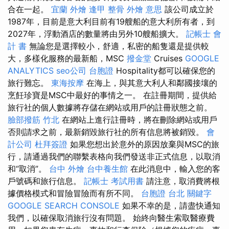
合在一起。
宜蘭 外燴
逢甲 整骨
外燴 意思
該公司成立於
1987年，目前是意大利目前有19艘船的意大利所有者，到
2027年，浮動酒店的數量將由另外10艘船擴大。
記帳士 會
計 書
無論您是選擇較小，舒適，私密的船隻還是提供較
大，多樣化服務的最新船，MSC
撥金堂
Cruises
GOOGLE
ANALYTICS
seo公司
台胞證
Hospitality都可以確保您的
旅行難忘。
東海按摩
在海上，與其意大利人和鄰國接壤的
烹飪珍寶是MSC中最好的事情之一。 在註冊期間，提供給
旅行社的個人數據將存儲在網站或用戶的註冊狀態之前。
臉部撥筋 竹北
在網站上進行註冊時，將在刪除網站或用戶
否則請求之前，最新銷毀旅行社的所有信息將被銷毀。
會
計公司
杜拜簽證
如果您想出於意外的原因放棄與MSC的旅
行，請通過我們的聯繫表格向我們發送非正式信息，以取消
和“取消”。
台中 外燴
台中養生館
在此消息中，輸入您的客
戶號碼和旅行信息。
記帳士 考試用書
請注意，取消費將根
據價格模式和冒險冒險而有所不同。
台胞證 台北
關鍵字
GOOGLE SEARCH CONSOLE
如果不幸的是，請盡快通知
我們，以確保取消旅行沒有問題。 始終向醫生索取醫療費