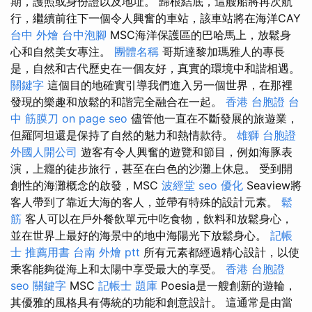
期，護照或身份證以及地址。 歸根結底，這艘船將再次航
行，繼續前往下一個令人興奮的車站，該車站將在海洋CAY
台中 外燴
台中泡腳
MSC海洋保護區的巴哈馬上，放鬆身
心和自然美女專注。
團體名稱
哥斯達黎加瑪雅人的專長
是，自然和古代歷史在一個友好，真實的環境中和諧相遇。
關鍵字
這個目的地確實引導我們進入另一個世界，在那裡
發現的樂趣和放鬆的和諧完全融合在一起。
香港 台胞證
台
中 筋膜刀
on page seo
儘管他一直在不斷發展的旅遊業，
但羅阿坦還是保持了自然的魅力和熱情款待。
雄獅 台胞證
外國人開公司
遊客有令人興奮的遊覽和節目，例如海豚表
演，上癮的徒步旅行，甚至在白色的沙灘上休息。 受到開
創性的海灘概念的啟發，MSC
波經堂
seo 優化
Seaview將
客人帶到了靠近大海的客人，並帶有特殊的設計元素。
鬆
筋
客人可以在戶外餐飲單元中吃食物，飲料和放鬆身心，
並在世界上最好的海景中的地中海陽光下放鬆身心。
記帳
士 推薦用書
台南 外燴 ptt
所有元素都經過精心設計，以使
乘客能夠從海上和太陽中享受最大的享受。
香港 台胞證
seo 關鍵字
MSC
記帳士 題庫
Poesia是一艘創新的遊輪，
其優雅的風格具有傳統的功能和創意設計。 這通常是由當