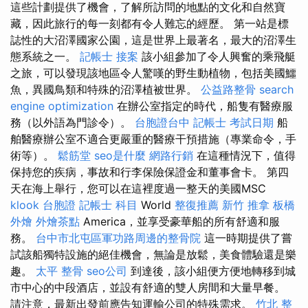
這些計劃提供了機會，了解所訪問的地點的文化和自然寶
藏，因此旅行的每一刻都有令人難忘的經歷。 第一站是標
誌性的大沼澤國家公園，這是世界上最著名，最大的沼澤生
態系統之一。
記帳士 接案
該小組參加了令人興奮的乘飛艇
之旅，可以發現該地區令人驚嘆的野生動植物，包括美國鱷
魚，異國鳥類和特殊的沼澤植被世界。
公益路整骨
search
engine optimization
在辦公室指定的時代，船隻有醫療服
務（以外語為門診令）。
台胞證台中
記帳士 考試日期
船
舶醫療辦公室不適合更嚴重的醫療干預措施（專業命令，手
術等）。
鬆筋堂
seo是什麼
網路行銷
在這種情況下，值得
保持您的疾病，事故和行李保險保證金和董事會卡。 第四
天在海上舉行，您可以在這裡度過一整天的美國MSC
klook 台胞證
記帳士 科目
World
整復推薦
新竹 推拿
板橋
外燴
外燴茶點
America，並享受豪華船的所有舒適和服
務。
台中市北屯區軍功路周邊的整骨院
這一時期提供了嘗
試該船獨特設施的絕佳機會，無論是放鬆，美食體驗還是樂
趣。
太平 整骨
seo公司
到達後，該小組便方便地轉移到城
市中心的中段酒店，並設有舒適的雙人房間和大量早餐。
請注意，最新出發前應告知運輸公司的特殊需求。
竹北 整