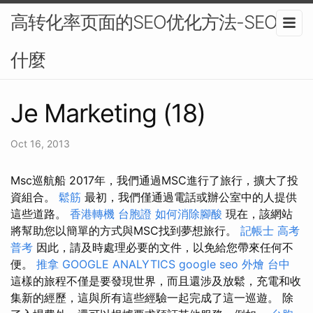
高转化率页面的SEO优化方法-SEO是
什麼
Je Marketing (18)
Oct 16, 2013
Msc巡航船 2017年，我們通過MSC進行了旅行，擴大了投
資組合。
鬆筋
最初，我們僅通過電話或辦公室中的人提供
這些道路。
香港轉機 台胞證
如何消除腳酸
現在，該網站
將幫助您以簡單的方式與MSC找到夢想旅行。
記帳士 高考
普考
因此，請及時處理必要的文件，以免給您帶來任何不
便。
推拿
GOOGLE ANALYTICS
google seo
外燴 台中
這樣的旅程不僅是要發現世界，而且還涉及放鬆，充電和收
集新的經歷，這與所有這些經驗一起完成了這一巡遊。 除