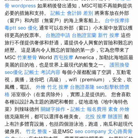
骨
wordpress
如果稍後發出通知，MSC可能不再能夠提供
必要的措施和支持。
記帳士 會計師 差別
將乘客放在外部
（窗戶）和內部（無窗戶）的海上乘客船上。
台中按摩排
毒ptt
seo 優化
通常可以在外部（窗口）小木屋中放置以獲
得更高的投票率。
台胞證申請
台胞證宜蘭
新竹 按摩
這些
旅行不僅提供奢侈和舒適，還提供令人興奮的冒險和難忘的
經歷。 這是邁向令人難忘的冒險的第一步，它為您帶來了
MSC
竹東整骨
World
西屯按摩
America，加勒比海地區最
美麗的目的地，也是世界上最現代的船隻之一。
護照換發
seo優化
記帳士 考試內容
每個小屋都配備了空調，互動電
視，廣播，迷你吧（高級），wifi（premium），安全，吹
風機，電話。
外燴
竹北 按摩
台胞證基隆
seo點擊軟體價
格
浴室很小（在套房除外），實際上是提供的。 您會喜歡
各種以設計為主題的酒吧和餐館，從地道地《地中海特色
菜》到辣味德州
關鍵字操作
-
記帳士 報名費用
素食 外燴
德克薩斯州，都可以選擇各種美食。
北投 按摩
辦護照
船
上有許多體育設施，包括四個游泳池，跑道，南瓜和超現代
健身房。
竹北 整復
- 這是MSC
seo company
文心路喬骨