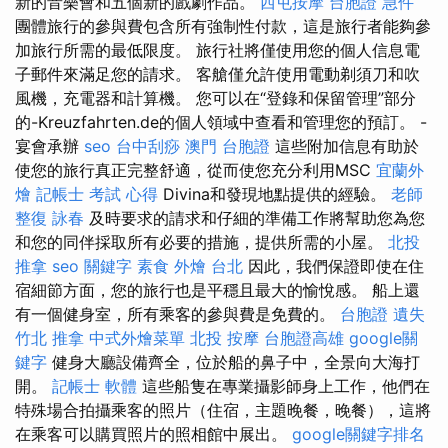
新的音樂會和五個新的戲劇作品。
西屯按摩
台胞證 急件
團體旅行的參與費包含所有強制性付款，這是旅行者能夠參
加旅行所需的最低限度。 旅行社將僅使用您的個人信息電
子郵件來滿足您的請求。 客艙僅允許使用電動剃須刀和吹
風機，充電器和計算機。 您可以在“登錄和保留管理”部分
的-Kreuzfahrten.de的個人領域中查看和管理您的預訂。 -
宴會承辦
seo
台中刮痧
澳門 台胞證
這些附加信息有助於
使您的旅行真正完整舒適，從而使您充分利用MSC
宜蘭外
燴
記帳士 考試 心得
Divina和發現地點提供的經驗。
老師
整復 詠春
及時要求的請求和仔細的準備工作將幫助您為您
和您的同伴採取所有必要的措施，提供所需的小屋。
北投
推拿
seo 關鍵字
素食 外燴 台北
因此，我們保證即使在住
宿細節方面，您的旅行也是平穩且最大的愉悅感。 船上還
有一個健身室，所有乘客的參與費是免費的。
台胞證 遺失
竹北 推拿
中式外燴菜單
北投 按摩
台胞證高雄
google關
鍵字
健身大廳設備齊全，位於船的鼻子中，全景向大海打
開。
記帳士 軟體
這些船隻在專業攝影師身上工作，他們在
特殊場合拍攝乘客的照片（住宿，主題晚餐，晚餐），這將
在乘客可以購買照片的照相館中展出。
google關鍵字排名