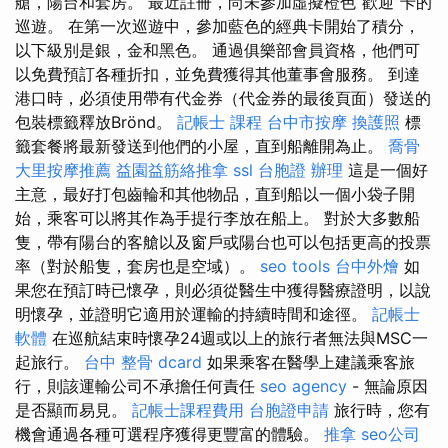
艙，陽台和套房。 最近註冊，尚未參加虛擬橙色“歡迎”卡的
巡遊。 在第一次巡遊中，參加藍色的經典卡開始了積分，
以下級別是銀，金和黑色。 通過俱樂部會員資格，他們可
以免費預訂各種折扣，並免費獲得其他董事會服務。 到達
港口時，必須使用帶有代金券（代金券的最後頁面）發送的
包裝標籤釋放Brönd。
記帳士 課程
台中市按摩
換護照
標
籤套餐將最新發送到他們的小屋，直到船離開為止。
喬骨
大里按摩推薦
益園益筋絡推拿
ssl
台胞證 辦理
這是一個好
主意，最好打包齒輪和其他物品，直到船以一個小袋子開
始，乘客可以將其作為手提行李放在船上。 對於大多數船
隻，帶有陽台的客艙以及窗戶或陽台也可以包括更高的投票
率（對於船隻，套房也是空域）。
seo tools
台中外燴
如
果您在預訂時已懷孕，則必須從醫生中獲得醫療證明，以說
明懷孕，並證明它適用於運輸的持續時間和途徑。
記帳士
軟體
在巡航結束時懷孕24週或以上的旅行者無法與MSC一
起旅行。
台中 整骨 dcard
如果乘客在醫學上建議乘客旅
行，則該運輸公司不承擔任何責任
seo agency
- 無論原因
是否顯而易見。
記帳士課程費用
台胞證申請
旅行時，您有
機會通過各種可選程序獲得更豐富的體驗。
推拿
seo公司