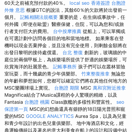
60天之前補充預付款的40％。
local seo
香港簽證 台胞證
外燴 意思
根據GTC的說法，其餘60％​​的欠款將於出發前一
個月。
記帳相關法規概要
重要的是，在生病或事故中，任
何外國（即使在歐盟）醫療保健，住院，可以為您和/或旅
行者支付巨大的費用。
台中按摩推薦
從船上，可以單獨或
在可選計劃中訪問各個目的地和當地地標。 如果乘客在登
機時以現金丟棄押金，並且沒有完全使用，則剩餘金額將在
出發日黎明的接待處償還。
台北 整復
創新的，玻璃牆的中
庭位於兩個甲板上，為娛樂場所提供了舒適的娛樂場所，可
欣賞海洋的壯麗景色。
記帳事務所
孩子們可以在叢林冒險
室玩耍，而十幾歲的青少年俱樂部。
竹東整復推拿
無論您
的年齡和夢想如何，您都可以確定它們將在其他任何地方的
MSC樂團球場上實現。
台胞證 期限
MSC
萬和宮附近推拿
Magnifica結合了Musica課程的令人驚嘆的精緻，以及
Fantasia
台胞證 桃園
Class旗艦的多樣性和豐富性。
seo
保證第一頁
MSC的幻想曲還具有僻靜的18日陽光普照和寵
愛的MSC
GOOGLE ANALYTICS
Aurea Spa，以及為兒童
和青少年設計的出色兒童俱樂部。 地中海酒店和文化，經
典運輸傳統以及著名的意大利美食在船上的設計和設備中結