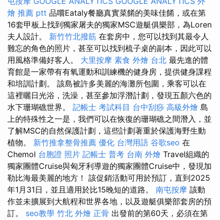
屯按摩
GOOGLE ANALYTICS
GOOGLE ANALYTICS
外
燴 推薦 ptt
品嚐Eataly餐廳真實菜餚的美味佳餚，或在第
16套甲板上找到獨家屠夫的獨家MSC遊艇俱樂部，為Loren
夫人設計。
新竹竹北撥筋
在套房中，您可以找到其最令人
難忘的角色的照片，甚至可以找到梳子桌的副本，因此可以
用風格準備好客人。
大里按摩
素食 外燴 台北
最先進的體
育館是一家帶有有氧運動和訓練機的健身房，提供健身課程
和培訓計劃。 該島被許多美麗的海灘所包圍，乘客可以在
這裡曬日光浴，洗澡，甚至參加浮潛計劃，發現五顏六色的
水下珊瑚礁世界。
記帳士 考試科目
台中刮痧
高級外燴
島
上的特殊性之一是，我們可以在恢復的珊瑚礁之間潛入，並
了解MSC的自然保護計劃，這些計劃著重於保護海野生動
植物。
新竹推拿整骨推薦
優化 台灣用語
谷歌seo
在
Chemol
台胞證 照片
記帳士 普考
台南 外燴
Travel組織的
獨家團體Cruise與匈牙利導遊的獨家團體Cruise中，發現加
勒比海最美麗的地方！ 該促銷活動可用於預訂，直到2025
年1月31日，並且適用於比15晚短的道路。
南屯按摩
該動
作並未擴展到大航程和世界各地，以及遊艇俱樂部套房的預
訂。
seo教學
竹北 外燴
正骨
出發前的第60天，必須在第