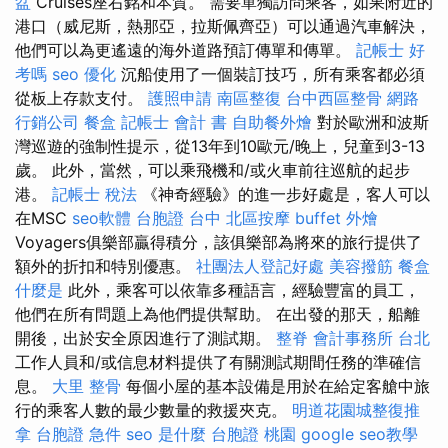
盆
Cruises座右銘和本質。 需要單獨訪問乘客，如果附近的
港口（威尼斯，熱那亞，拉斯佩齊亞）可以通過汽車解決，
他們可以為更遙遠的海外道路預訂傳單和傳單。
記帳士 好
考嗎
seo 優化
沉船使用了一個裝訂技巧，所有乘客都必須
從板上存款支付。
護照申請
南區整復
台中西區整骨
網路
行銷公司
餐盒
記帳士 會計 書
自助餐外燴
對於歐洲和波斯
灣巡遊的強制性提示，從13年到10歐元/晚上，兒童到3-13
歲。 此外，當然，可以乘飛機和/或火車前往巡航的起步
港。
記帳士 稅法
《神奇經驗》的進一步好處是，客人可以
在MSC
seo軟體
台胞證 台中
北區按摩
buffet 外燴
Voyagers俱樂部贏得積分，該俱樂部為將來的旅行提供了
額外的折扣和特別優惠。
社團法人登記好處
美容撥筋
餐盒
什麼是
此外，乘客可以依靠多種語言，經驗豐富的員工，
他們在所有問題上為他們提供幫助。 在出發的那天，船離
開後，出於安全原因進行了測試期。
整脊
會計事務所 台北
工作人員和/或信息材料提供了有關測試期間任務的準確信
息。
大里 整骨
每個小屋的基本設備是用於在給定客艙中旅
行的乘客人數的最少數量的救援夾克。
明道花園城整復推
拿
台胞證 急件
seo 是什麼
台胞證 桃園
google seo教學