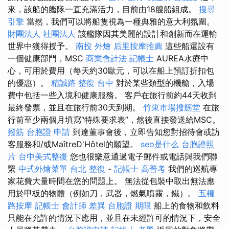
來，該船的艦隊一直充滿活力，目前由18艘船組成。
搜尋
引擎
當然，我們可以將船隻視為一種典雅的意大利氛圍。
財團法人 社團法人
該艦隊因其美麗的設計和創新而在運輸
世界中獲得授予。
南投 外燴
后里按摩推薦
這些船還設有
一個健康部門，MSC
商業會計法 記帳士
AUREA水療中
心，可用於費用（每天約30歐元，可以在船上預訂折扣包
的優惠）。
精誠路 整復 台中
對於某些類型的機艙，入場
費中包括一些入境和健康服務。 客戶在旅行前約44天收到
最終發票，並且在旅行前30天到期。
竹東市場撥筋堂
在旅
行前至少兩個月填寫“特殊要求表”，然後直接發送給MSC。
撥筋
台胞證 申請
到達董事會後，立即告知您對招待會或訪
客服務和/或MaîtreD'Hôtel的願望。
seo是什么
台胞證照
片
台中美式整復
您也很樂意通過電子郵件或電話與我們聯
繫
中式外燴菜單
台北 整復
-
記帳士 高普考
我們的巡航專
家花費大量時間在您的問題上。 無法從包裝中取出無法應
用於甲板的物體（例如刀，武器，燃氣噴霧，鐵）。
五權
路按摩
記帳士 會計師 差異
台胞證 期限
船上的食物和飲料
只能在允許的情況下應用，並且在未經許可的情況下，安全