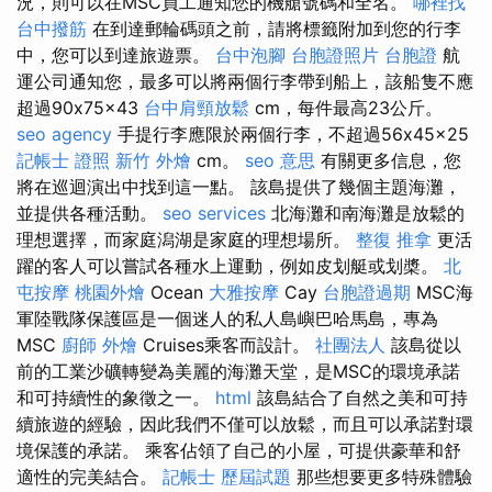
況，則可以在MSC員工通知您的機艙號碼和全名。
哪裡找
台中撥筋
在到達郵輪碼頭之前，請將標籤附加到您的行李
中，您可以到達旅遊票。
台中泡腳
台胞證照片
台胞證
航
運公司通知您，最多可以將兩個行李帶到船上，該船隻不應
超過90x75x43
台中肩頸放鬆
cm，每件最高23公斤。
seo agency
手提行李應限於兩個行李，不超過56x45x25
記帳士 證照
新竹 外燴
cm。
seo 意思
有關更多信息，您
將在巡迴演出中找到這一點。 該島提供了幾個主題海灘，
並提供各種活動。
seo services
北海灘和南海灘是放鬆的
理想選擇，而家庭潟湖是家庭的理想場所。
整復 推拿
更活
躍的客人可以嘗試各種水上運動，例如皮划艇或划槳。
北
屯按摩
桃園外燴
Ocean
大雅按摩
Cay
台胞證過期
MSC海
軍陸戰隊保護區是一個迷人的私人島嶼巴哈馬島，專為
MSC
廚師 外燴
Cruises乘客而設計。
社團法人
該島從以
前的工業沙礦轉變為美麗的海灘天堂，是MSC的環境承諾
和可持續性的象徵之一。
html
該島結合了自然之美和可持
續旅遊的經驗，因此我們不僅可以放鬆，而且可以承諾對環
境保護的承諾。 乘客佔領了自己的小屋，可提供豪華和舒
適性的完美結合。
記帳士 歷屆試題
那些想要更多特殊體驗