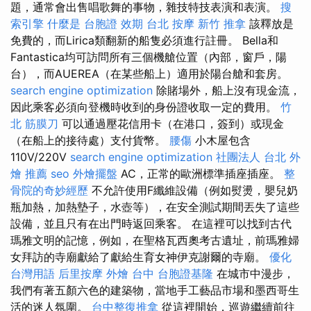
題，通常會出售唱歌舞的事物，雜技特技表演和表演。
搜
索引擎
什麼是
台胞證 效期
台北 按摩
新竹 推拿
該釋放是
免費的，而Lirica類翻新的船隻必須進行註冊。 Bella和
Fantastica均可訪問所有三個機艙位置（內部，窗戶，陽
台），而AUEREA（在某些船上）適用於陽台艙和套房。
search engine optimization
除賭場外，船上沒有現金流，
因此乘客必須向登機時收到的身份證收取一定的費用。
竹
北 筋膜刀
可以通過壓花信用卡（在港口，簽到）或現金
（在船上的接待處）支付貨幣。
腰傷
小木屋包含
110V/220V
search engine optimization
社團法人
台北 外
燴 推薦
seo
外燴擺盤
AC，正常的歐洲標準插座插座。
整
骨院的奇妙經歷
不允許使用F纖維設備（例如熨燙，嬰兒奶
瓶加熱，加熱墊子，水壺等），在安全測試期間丟失了這些
設備，並且只有在出門時返回乘客。 在這裡可以找到古代
瑪雅文明的記憶，例如，在聖格瓦西奧考古遺址，前瑪雅婦
女拜訪的寺廟獻給了獻給生育女神伊克謝爾的寺廟。
優化
台灣用語
后里按摩
外燴 台中
台胞證基隆
在城市中漫步，
我們有著五顏六色的建築物，當地手工藝品市場和墨西哥生
活的迷人氛圍。
台中整復推拿
從這裡開始，巡遊繼續前往