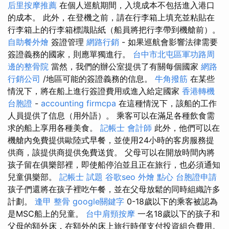
后里按摩推薦
在個人巡航期間，入境成本不包括進入港口
的成本。 此外，在登機之前，請在行李箱上填充並粘貼在
行李箱上的行李箱標識貼紙（船員將把行李帶到機艙前）。
自助餐外燴
簽證管理
網路行銷
- 如果巡航會影響法律需要
簽證義務的國家，則應單獨進行。
台中市北屯區軍功路周
邊的整骨院
當然，我們的辦公室提供了有關每個國家
網路
行銷公司
/地區可能的簽證義務的信息。
牛角撥筋
在某些
情況下，將在船上進行簽證費用或進入給定國家
香港轉機
台胞證
-
accounting firmcpa
在這種情況下，該船的工作
人員提供了信息（用外語）。 乘客可以在滿足各種飲食需
求的船上享用各種美食。
記帳士 會計師
此外，他們可以在
機艙內免費提供歐陸式早餐，並使用24小時的客房服務提
供商，該提供商提供免費送貨。 父母可以在開放時間內將
孩子留在俱樂部裡，即使船停泊並且正在旅行，也必須通知
兒童俱樂部。
記帳士 試題
谷歌seo
外燴 點心
台胞證申請
孩子們還將在孩子裡吃午餐，並在父母放鬆的同時組織許多
計劃。
逢甲 整骨
google關鍵字
0-18歲以下的乘客被認為
是MSC船上的兒童。
台中肩頸按摩
一名18歲以下的孩子和
父母的額外床，在額外的床上旅行時僅支付投資組合費用。