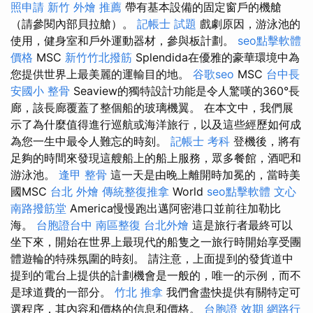
照申請
新竹 外燴 推薦
帶有基本設備的固定窗戶的機艙
（請參閱內部貝拉艙）。
記帳士 試題
戲劇原因，游泳池的
使用，健身室和戶外運動器材，參與板計劃。
seo點擊軟體
價格
MSC
新竹竹北撥筋
Splendida在優雅的豪華環境中為
您提供世界上最美麗的運輸目的地。
谷歌seo
MSC
台中長
安國小 整骨
Seaview的獨特設計功能是令人驚嘆的360°長
廊，該長廊覆蓋了整個船的玻璃機翼。 在本文中，我們展
示了為什麼值得進行巡航或海洋旅行，以及這些經歷如何成
為您一生中最令人難忘的時刻。
記帳士 考科
登機後，將有
足夠的時間來發現這艘船上的船上服務，眾多餐館，酒吧和
游泳池。
逢甲 整骨
這一天是由晚上離開時加冕的，當時美
國MSC
台北 外燴
傳統整復推拿
World
seo點擊軟體
文心
南路撥筋堂
America慢慢跑出邁阿密港口並前往加勒比
海。
台胞證台中
南區整復
台北外燴
這是旅行者最終可以
坐下來，開始在世界上最現代的船隻之一旅行時開始享受團
體遊輪的特殊氛圍的時刻。 請注意，上面提到的發貨道中
提到的電台上提供的計劃機會是一般的，唯一的示例，而不
是球道費的一部分。
竹北 推拿
我們會盡快提供有關特定可
選程序，其內容和價格的信息和價格。
台胞證 效期
網路行