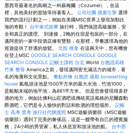
墨西哥最著名的島嶼之一科蘇梅爾（Cozumel），在這
裡，其他美好的冒險等待著客人。
公司社團
搜索引擎
選擇
我們的流行計劃之一，例如在美國MSC世界上發現加勒比
海的奇觀！
台中泰式按摩
旅行時，我們保證高級服務，安
全和真正的護理。 到達後，2晚的住宿是包裝的一部分，在
邁阿密的一家中段酒店擁有雙類，在那裡，早餐護理為他的
巡遊提供了舒適的放鬆。
北投 推拿
在這兩天中，您有機會
在登上MSC
GOOGLE SEARCH CONSOLE
GOOGLE
SEARCH CONSOLE
記帳士課程 台北
World
台胞證高雄
竹東 整骨
America之前，發現邁阿密充滿活力的城市，著
名的海灘和文化景點。
餐點外燴
台胞證 過期
bonesetting
house
氣氛游泳池是1500平方米的最大水池，竹池1000，
是船舶末端的地平池，為861平方米。 但是您會發現很多舒
適的地方，例如比佛利山莊酒吧或傳統英語風格的尼爾森勳
爵酒吧，它們是令人愉快的對話和飲酒的理想場所。
記帳
士 高考 普考
旅行社代辦護照
MSC遊艇俱樂部（MSC遊艇
俱樂部）遇到了完美的奢侈品，這是一艘帶有自己的禮賓服
務，24小時的男管家，私人休息室和游泳池的船。
台中西