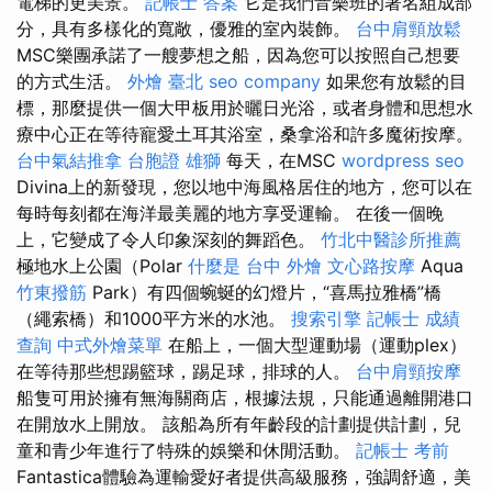
電梯的更美景。
記帳士 答案
它是我們音樂班的著名組成部
分，具有多樣化的寬敞，優雅的室內裝飾。
台中肩頸放鬆
MSC樂團承諾了一艘夢想之船，因為您可以按照自己想要
的方式生活。
外燴 臺北
seo company
如果您有放鬆的目
標，那麼提供一個大甲板用於曬日光浴，或者身體和思想水
療中心正在等待寵愛土耳其浴室，桑拿浴和許多魔術按摩。
台中氣結推拿
台胞證 雄獅
每天，在MSC
wordpress seo
Divina上的新發現，您以地中海風格居住的地方，您可以在
每時每刻都在海洋最美麗的地方享受運輸。 在後一個晚
上，它變成了令人印象深刻的舞蹈色。
竹北中醫診所推薦
極地水上公園（Polar
什麼是
台中 外燴
文心路按摩
Aqua
竹東撥筋
Park）有四個蜿蜒的幻燈片，“喜馬拉雅橋”橋
（繩索橋）和1000平方米的水池。
搜索引擎
記帳士 成績
查詢
中式外燴菜單
在船上，一個大型運動場（運動plex）
在等待那些想踢籃球，踢足球，排球的人。
台中肩頸按摩
船隻可用於擁有無海關商店，根據法規，只能通過離開港口
在開放水上開放。 該船為所有年齡段的計劃提供計劃，兒
童和青少年進行了特殊的娛樂和休閒活動。
記帳士 考前
Fantastica體驗為運輸愛好者提供高級服務，強調舒適，美