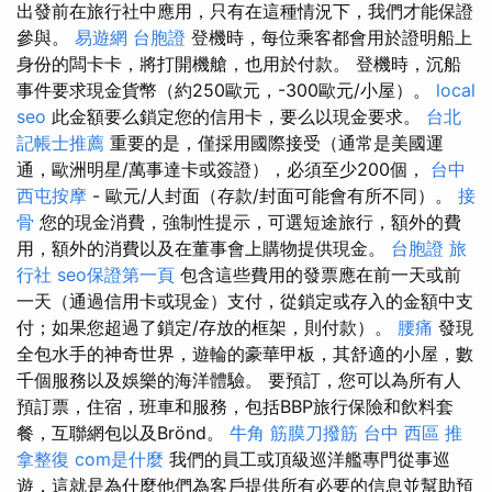
出發前在旅行社中應用，只有在這種情況下，我們才能保證
參與。
易遊網 台胞證
登機時，每位乘客都會用於證明船上
身份的闆卡卡，將打開機艙，也用於付款。 登機時，沉船
事件要求現金貨幣（約250歐元，-300歐元/小屋）。
local
seo
此金額要么鎖定您的信用卡，要么以現金要求。
台北
記帳士推薦
重要的是，僅採用國際接受（通常是美國運
通，歐洲明星/萬事達卡或簽證），必須至少200個，
台中
西屯按摩
- 歐元/人封面（存款/封面可能會有所不同）。
接
骨
您的現金消費，強制性提示，可選短途旅行，額外的費
用，額外的消費以及在董事會上購物提供現金。
台胞證 旅
行社
seo保證第一頁
包含這些費用的發票應在前一天或前
一天（通過信用卡或現金）支付，從鎖定或存入的金額中支
付；如果您超過了鎖定/存放的框架，則付款）。
腰痛
發現
全包水手的神奇世界，遊輪的豪華甲板，其舒適的小屋，數
千個服務以及娛樂的海洋體驗。 要預訂，您可以為所有人
預訂票，住宿，班車和服務，包括BBP旅行保險和飲料套
餐，互聯網包以及Brönd。
牛角 筋膜刀撥筋
台中 西區 推
拿整復
com是什麼
我們的員工或頂級巡洋艦專門從事巡
遊，這就是為什麼他們為客戶提供所有必要的信息並幫助預