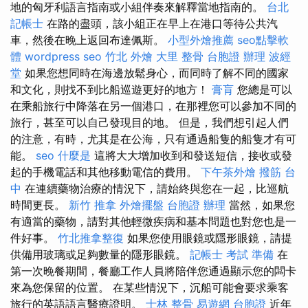
地的匈牙利語言指南或小組伴奏來解釋當地指南的。
台北
記帳士
在路的盡頭，該小組正在早上在港口等待公共汽
車，然後在晚上返回布達佩斯。
小型外燴推薦
seo點擊軟
體
wordpress seo
竹北 外燴
大里 整骨
台胞證 辦理
波經
堂
如果您想同時在海邊放鬆身心，而同時了解不同的國家
和文化，則找不到比船巡遊更好的地方！
膏肓
您總是可以
在乘船旅行中降落在另一個港口，在那裡您可以參加不同的
旅行，甚至可以自己發現目的地。 但是，我們想引起人們
的注意，有時，尤其是在公海，只有通過船隻的船隻才有可
能。
seo
什麼是
這將大大增加收到和發送短信，接收或發
起的手機電話和其他移動電信的費用。
下午茶外燴
撥筋 台
中
在連續藥物治療的情況下，請始終與您在一起，比巡航
時間更長。
新竹 推拿
外燴擺盤
台胞證 辦理
當然，如果您
有適當的藥物，請對其他輕微疾病和基本問題也對您也是一
件好事。
竹北推拿整復
如果您使用眼鏡或隱形眼鏡，請提
供備用玻璃或足夠數量的隱形眼鏡。
記帳士 考試 準備
在
第一次晚餐期間，餐廳工作人員將陪伴您通過顯示您的闆卡
來為您保留的位置。 在某些情況下，沉船可能會要求乘客
旅行的英語語言醫療證明。
士林 整骨
易遊網 台胞證
近年