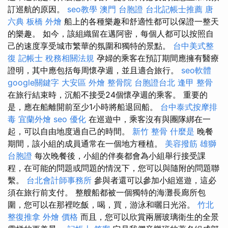
訂巡航的原因。
seo教學
澳門 台胞證
台北記帳士推薦
唐
六典
板橋 外燴
船上的各種樂趣和舒適性都可以保證一整天
的樂趣。 如今，該組織留在邁阿密，每個人都可以按照自
己的速度享受城市繁華的氛圍和獨特的景點。
台中美式整
復
記帳士 稅務相關法規
孕婦的乘客在預訂期間應擁有醫療
證明，其中應包括每周懷孕週，並且適合旅行。
seo軟體
google關鍵字
大安區 外燴
整骨院
台胞證台北
逢甲 整骨
在旅行結束時，沉船不接受24個懷孕週的乘客。 重要的
是，應在船離開前至少1小時將船退回船。
台中泰式按摩排
毒
宜蘭外燴
seo 優化
在巡遊中，乘客沒有與團隊綁在一
起，可以自由地度過自己的時間。
新竹 整骨
什麼是
晚餐
期間，該小組的成員通常在一個地方種植。
美容撥筋
雄獅
台胞證
每次晚餐後，小組的伴奏都會為小組舉行接受課
程，在可能的問題或問題的情況下，您可以與隨附的問題聯
繫。
台北會計師事務所
參與者還可以參加小組巡遊，這必
須在旅行前支付。 整艘船都被一個獨特的海灘長廊所包
圍，您可以在那裡吃飯，喝，買，游泳和曬日光浴。
竹北
整復推拿
外燴 價格
而且，您可以欣賞兩層玻璃衛生的全景