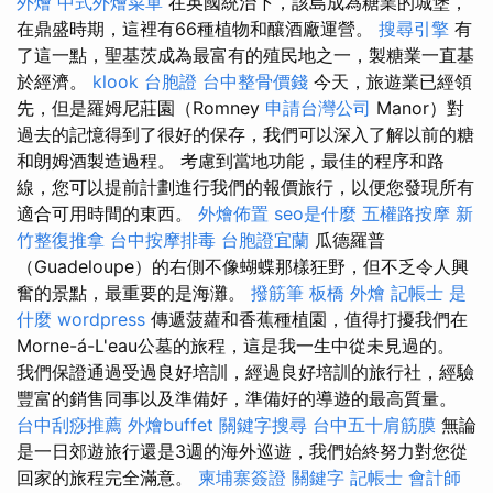
外燴
中式外燴菜單
在英國統治下，該島成為糖業的城堡，
在鼎盛時期，這裡有66種植物和釀酒廠運營。
搜尋引擎
有
了這一點，聖基茨成為最富有的殖民地之一，製糖業一直基
於經濟。
klook 台胞證
台中整骨價錢
今天，旅遊業已經領
先，但是羅姆尼莊園（Romney
申請台灣公司
Manor）對
過去的記憶得到了很好的保存，我們可以深入了解以前的糖
和朗姆酒製造過程。 考慮到當地功能，最佳的程序和路
線，您可以提前計劃進行我們的報價旅行，以便您發現所有
適合可用時間的東西。
外燴佈置
seo是什麼
五權路按摩
新
竹整復推拿
台中按摩排毒
台胞證宜蘭
瓜德羅普
（Guadeloupe）的右側不像蝴蝶那樣狂野，但不乏令人興
奮的景點，最重要的是海灘。
撥筋筆
板橋 外燴
記帳士 是
什麼
wordpress
傳遞菠蘿和香蕉種植園，值得打擾我們在
Morne-á-L'eau公墓的旅程，這是我一生中從未見過的。
我們保證通過受過良好培訓，經過良好培訓的旅行社，經驗
豐富的銷售同事以及準備好，準備好的導遊的最高質量。
台中刮痧推薦
外燴buffet
關鍵字搜尋
台中五十肩筋膜
無論
是一日郊遊旅行還是3週的海外巡遊，我們始終努力對您從
回家的旅程完全滿意。
柬埔寨簽證
關鍵字
記帳士 會計師