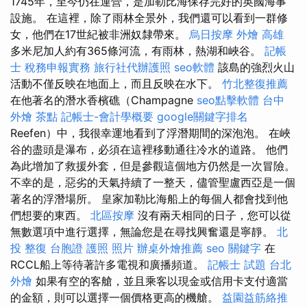
1745年，至今仍在運營，是加勒比海保存完好的英國海事
設施。 在這裡，除了雨林全景外，我們還可以看到一群修
女，他們在17世紀被非洲奴隸帶來。
烏日按摩
外燴 高雄
多米尼加人約有365條河流，有雨林，熱湖和峽谷。
記帳
士 稅務申報實務
旅行社代辦護照
seo軟體
該島的強烈火山
活動不僅反映在地面上，而且反映在水下。
竹北整復推薦
在他著名的潛水香檳礁（Champagne
seo點擊軟體
台中
外燴 茶點
記帳士-會計學概要
google關鍵字排名
Reefen）中，我很幸運地看到了浮潛期間的深泡泡。 在峽
谷的盡頭是瀑布，必須在這裡移動通往冷水的道路。 他們
為此增加了救援外套，但是參觀這個地方仍然是一次冒險。
不幸的是，惡劣的天氣持續了一整天，儘管聖盧西亞是一個
著名的浮潛場所。 皇家加勒比海船上的每個人都會找到他
們想要的東西。
北區按摩
沒有兩天相同的日子，您可以從
無數選項中進行選擇，無論您是在尋找興奮還是寧靜。
北
投 整復
台胞證 護照 照片
辦桌外燴推薦
seo 關鍵字
在
RCCL船上等待著許多電視和廣播頻道。
記帳士 試題
台北
外燴
如果有空的客艙，並且乘客以現金或信用卡支付適當
的金額，則可以選擇一個價格更高的機艙。
益園益筋絡推