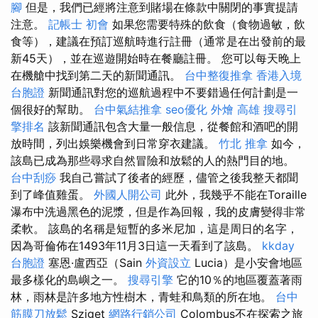
腳
但是，我們已經將注意到賭場在條款中關閉的事實提請
注意。
記帳士 初會
如果您需要特殊的飲食（食物過敏，飲
食等），建議在預訂巡航時進行註冊（通常是在出發前的最
新45天），並在巡遊開始時在餐廳註冊。 您可以每天晚上
在機艙中找到第二天的新聞通訊。
台中整復推拿
香港入境
台胞證
新聞通訊對您的巡航過程中不要錯過任何計劃是一
個很好的幫助。
台中氣結推拿
seo優化
外燴 高雄
搜尋引
擎排名
該新聞通訊包含大量一般信息，從餐館和酒吧的開
放時間，列出娛樂機會到日常穿衣建議。
竹北 推拿
如今，
該島已成為那些尋求自然冒險和放鬆的人的熱門目的地。
台中刮痧
我自己嘗試了後者的經歷，儘管之後我整天都聞
到了峰值雞蛋。
外國人開公司
此外，我幾乎不能在Toraille
瀑布中洗過黑色的泥漿，但是作為回報，我的皮膚變得非常
柔軟。 該島的名稱是短暫的多米尼加，這是周日的名字，
因為哥倫佈在1493年11月3日這一天看到了該島。
kkday
台胞證
塞恩·盧西亞（Sain
外資設立
Lucia）是小安會地區
最多樣化的島嶼之一。
搜尋引擎
它的10％的地區覆蓋著雨
林，雨林是許多地方性樹木，青蛙和鳥類的所在地。
台中
筋膜刀放鬆
Sziget
網路行銷公司
Colombus不在探索之旅