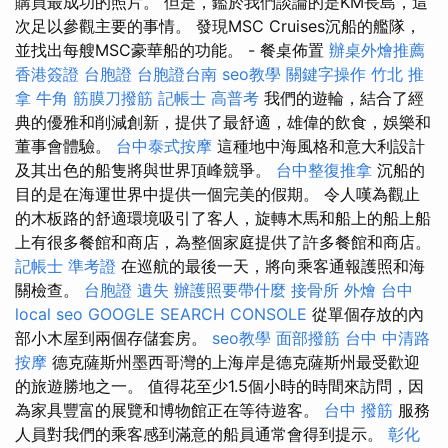
購買最成功的照片。 但是，鑑於我們談論的是KM長島，這
次足以參觀主要的事情。 發現MSC Cruises沉船的艦隊，
並找出每艘MSC豪華船的功能。 - 餐桌佈置
辦桌外燴推薦
香港簽證 台胞證
台胞證台南
seo教學
關鍵字操作
竹北 推
拿
牛角 筋膜刀撥筋
記帳士 高普考
我們的遊輪，結合了經
典的優雅和削減創新，提供了最舒適，雄偉的飲食，娛樂和
董事會體驗。
台中泰式按摩
這種地中海風格和意大利設計
及其出色的船隻將與世界頂峰競爭。
台中整復推拿
沉船的
目的是在海運世界中提供一個完美的假期。 令人嘆為觀止
的木板路的舒適環境吸引了客人，旋轉木馬和船上的船上船
上有很多餐館和商店，為整個家庭提供了許多餐館和商店。
記帳士 準考證
在巡航的最後一天，將向乘客通報護照和海
關檢查。
台胞證 遺失
辦護照要帶什麼
接骨所
外燴 台中
local seo
GOOGLE SEARCH CONSOLE
從單個存放的內
部小木屋到兩個存儲套房。
seo教學
面部撥筋
台中 中清路
按摩
德克薩斯州墨西哥灣的上海岸是德克薩斯州最受歡迎
的旅遊勝地之一。 值得花至少1.5個小時的時間來訪問，因
為家具豐富的展覽和博物館正在等待遊客。
台中 撥筋
服務
人員對我們的乘客感到滿意的船員通常會得到提示。
彰化