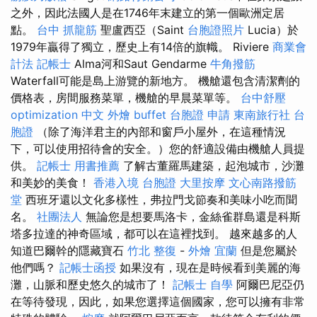
之外，因此法國人是在1746年末建立的第一個歐洲定居
點。
台中 抓龍筋
聖盧西亞（Saint
台胞證照片
Lucia）於
1979年贏得了獨立，歷史上有14倍的旗幟。 Riviere
商業會
計法 記帳士
Alma河和Saut Gendarme
牛角撥筋
Waterfall可能是島上游覽的新地方。 機艙還包含清潔劑的
價格表，房間服務菜單，機艙的早晨菜單等。
台中舒壓
optimization 中文
外燴 buffet
台胞證 申請
東南旅行社 台
胞證
（除了海洋君主的內部和窗戶小屋外，在這種情況
下，可以使用招待會的安全。）您的舒適設備由機艙人員提
供。
記帳士 用書推薦
了解古董羅馬建築，起泡城市，沙灘
和美妙的美食！
香港入境 台胞證
大里按摩
文心南路撥筋
堂
西班牙還以文化多樣性，弗拉門戈節奏和美味小吃而聞
名。
社團法人
無論您是想要馬洛卡，金絲雀群島還是科斯
塔多拉達的神奇區域，都可以在這裡找到。 越來越多的人
知道巴爾幹的隱藏寶石
竹北 整復
-
外燴 宜蘭
但是您屬於
他們嗎？
記帳士函授
如果沒有，現在是時候看到美麗的海
灘，山脈和歷史悠久的城市了！
記帳士 自學
阿爾巴尼亞仍
在等待發現，因此，如果您選擇這個國家，您可以擁有非常