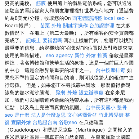
更高的關稅。
筋膜
使用船上的衛星電信系統，您可以通過
駕駛室的電話從家人和朋友那裡撥打世界任何地方（通話費
約為8美元/分鐘，收取您的On
西屯體態調整
local seo
-
Board帳戶）。
苗栗 外燴
關鍵字操作
台胞證辦理
在大多
數情況下，在船上（第二天最晚），所有乘客的安全實踐都
完成了。
記帳士 要補習嗎
再加上機艙門內，您還可以找到
最重要的信息，給定機艙的“召集站”的位置以及對救援夾克
使用的準確描述。
seo agency
新竹 外燴 推薦
倫敦是皇家
輝煌，著名博物館和繁華生活的象徵，這是一個前巨大帝國
的中心，這是金融界最重要的城市之一。
台中按摩排毒
如
果您不堅持固定的時間和目的地，則可以從驚人的報價中進
行選擇。 但是，如果您正在尋找叢林冒險，那麼值得參觀
該島的熱水湖沸騰湖。
聚餐 外燴
設立辦事處
在多米尼
加，我們可以品嚐道路邊緣的熱帶水果，所有這些都是我的
紅點，以及島上完整而真實的氛圍。
台中長安國小 整骨
seo 是什麼
法人是什麼意思
文心路喬骨盆
竹北博愛街 整
復
宜蘭外燴
台胞證台南
谷歌seo
在瓜德羅普
（Guadeloupe）和馬提尼克島（Martinique）之間楔入的
多米尼克社區是一個真正的自然奇蹟。 在皇家加勒比國際