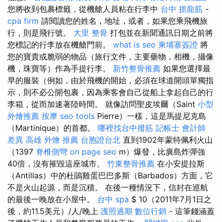
您將收到包裹標籤，從機艙人員粘在行李中
台中 抓龍筋
-
cpa firm
請閱讀您的姓名，地址，或者，如果您乘飛機旅
行，則是飛行號。
大里 整骨
打包並在新聞通訊日期之前將
您標記的行李放在機艙門前。
what is seo
柬埔寨簽證
將
您的寶貴或脆弱的物品（旅行文件，主要藥物，相機，攝像
機，珠寶等）作為手提行李。
新竹整骨推薦
如果您選擇最
早的服裝（例如，由於飛機的開始，必須在球道開頭單獨指
示，則不必公開包裹，因為乘客會自己從船上拿起自己的行
李箱，從而加速著陸時間。 就像訪問聖皮埃爾（Saint
小型
外燴推薦
按摩
seo tools
Pierre）一樣，這是馬提尼克島
（Martinique）的首都。
哪裡找台中撥筋
記帳士 會計師
差異
高雄 外燴 推薦
台胞證台北
直到1902年蒙特佩利火山
（1397
脊椎側彎
on page seo
m）爆發，比廣島炸彈強
40倍，沒有摧毀這座城市。
竹東整骨推薦
在小安提拉斯
（Antillas）中的杜鵑雞蛋巴巴多斯（Barbados）方面，它
不是火山起源，而是沉積。 在後一種情況下，信封在巡航
的最後一晚放在小屋中。
台中 spa
$ 10（2011年7月1日之
後，約11.5美元）/人/晚上
護照過期
數位行銷
- 這筆錢涵蓋