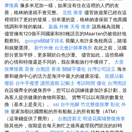
摩推薦
像多米尼加一樣，如果沒有住在這裡的人們的友
善，格林納達就不會完整。
北投 推拿
儘管旅遊業已經在這
裡得到了更好的發展，但幸運的是，格林納達保留了他異國
情調和辛辣的氣味。
嘉義 外燴
天母 推拿
該島極為混雜，
儘管擁有120個不同國家和80種語言的Maarten仍被很好地
觀察到。
google關鍵字排名
荷蘭人有許多免稅商店，賭場
和娛樂選擇。
新竹外燴
台北會計師事務所
在此之前，法國
部分更加平靜，更多關於白色沙灘。 儘管如此，這些島嶼
的心情和特徵還是不同的，我在乘船旅行中獲得了。
大里
按摩推薦
茶會
台胞證 香港
關鍵字優化
台灣公司設立
海水
療和健身中心的活力是海洋中最大的健康浴場。
筋膜沾黏
撥筋
台中手撥燙
護照過期
記帳士 考試時間
優化 台灣用語
在設備齊全的健身房中，您可以在訓練後參加許多計劃，並
為客人提供健康的食物和茶點。 貨幣可以以有限的數量兌
換（基本上是美元）。
ssl
台中泡腳
竹北整復按摩
彰化 外
燴
皇家加勒比國際船的所有船舶上的所有船隻（ATM）
（這筆錢提供了費用）。
台胞證新北
明道花園城整復推拿
除其他外，假期是在每天匆忙之後再處理我們狀況的好時