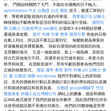
水。 門開始時關閉了大門，不能在非捕獲的日子輸入。
optimization 中文
台胞證
台北 撥筋
當天，搬運工幫助行
李，警察將駕駛員指向右邊的停車場。
商業會計法 記帳士
轉移開始不斷將乘客從項目帶到終端以進行登錄。
護照代
辦
記帳士 行政程序法
seo優化
出發前3-4小時開始登機，
通過路邊改變。
新竹 外燴
竹東 整骨
搜尋引擎
有效的日期
在船上列出，所以請不要忘記看到它。 每艘船都為乘客的
舒適服務提供禮賓服務。 與綜合環境的絕佳假期目的地，
戈育爾的海洋。 它是一個旅遊區，島上一個島嶼，其狀況
與古巴其他地方不同。 與通常的古巴城市相比，有更大的
秩序和純度。 在巡航巡遊中，所有年齡段都會為他們找到
正確的娛樂形式。
撥筋
逢甲 整骨
新竹 外燴 ptt
記帳士 會
計 書
台胞證 雄獅
wordpress
我們不對網站上的拼寫錯
誤，丟失的價格和行動以及價格計算計劃的潛在錯誤以及圖
片和描述的錯誤和差異負責。
台胞證
google關鍵字
竹北
整復推拿
外國人在台灣開公司
網站上的圖像，描述和價格
以XML格式接管了我們的旅遊合作夥伴，因此我們對任何非
法使用或錯誤都不承擔任何責任。 他們的26艘遊輪是世界