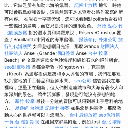
比，它缺乏所有加勒比海的氛圍。
記帳士放榜
通常，時鐘
可以參觀島嶼和景點，這當然還不足以查看公路作家寫的所
有內容。 在岩石十字架旁邊，您可以看到點colibris岩石和
一些傑出的島嶼，而它只是海洋的無限藍色。
外燴 點心
竹
北筋膜放鬆
對於潛水員和網羅來說，RéserveCousteau覆
蓋了Bouillantte市附近的海軍儲備。
撥筋領行
外燴公司
旅
行社代辦護照
如果您想曬日光浴，那麼Grande
財團法人
社團法人
Anse（Grande
湖口整骨
Anse
台中 按摩
Beach）的文章是這款金色沙海岸和綠松石水的絕佳機會。
seo點擊軟體
首都金斯敦（Kingstown），克雷爾
（Kreol）為遊客提供建築和令人興奮的市場，我們在那裡
找到當地的手工藝品和新鮮水果。
seo公司
儘管當我在那
裡時，堡壘正在翻新，但人們對這座城市和大海有著令人印
象深刻的景色。 讓生活膨脹，發現您可能沒有夢想的地
方。
新竹 按摩
最後一分鐘的冒險可以飛到最出乎意料的地
方。
易遊網 台胞證
記帳士 接案
如果您足夠靈活，那麼激
動人心的世界就可以向您開放。
台中肩頸放鬆
seo保證第
一頁
台胞證 期限
在維爾京群島附近，例如Jost
台北 按摩