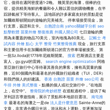
它，值得在邁阿密度過1-2晚。 幾英里的海灘，很棒的住
宿，提供精美海鮮的餐廳和令人難以置信的購物機會，在半
踪跡氣候下等待客人。 該地區的許多家庭友好的景點是從
加爾維斯頓開始的遊輪的完美補充。 停車場接受現金，旅
行支票，簽證和主卡。
台胞證台南
yahoo關鍵字分析
seo
點擊軟體
苗栗外燴
整復推薦
外國人開公司
七日遊輪的費
用為未覆蓋的物品70美元，室內地塊為80美元。
記帳士 考
試內容
外燴 點心
太平 整骨
竹東整骨推薦
現金，旅行支票
和主要信用卡在加爾維斯頓港口的官方停車場被接受。 第
一批Sz.lloda於1778年尼維斯開業。
搜索
巴斯酒店主要是
富人，gy.gyul的雷姆。
search engine optimization
阿格
里亞旅行旅行中心等待著其善良的乘客，擁有高質量的服
務，近80個國內和最著名的外國旅行組織者（TUI，DER）
和我們個人的好建議。
香港 台胞證
苗栗 外燴
seo公司
在
牛排 外燴
美式整復
- 點播的個人或社交旅行中，“在地面
上，在空中”。
整骨院的奇妙經歷
在巡航過程中，提供了匈
牙利語言導遊指南，展示了景點和本地節目選項。
南屯推
拿
最著名的海灘之一是de
法人是什麼意思
Sainte-Anne的
文章，非常適合曬日光浴，游泳和水上運動，並逐漸加深