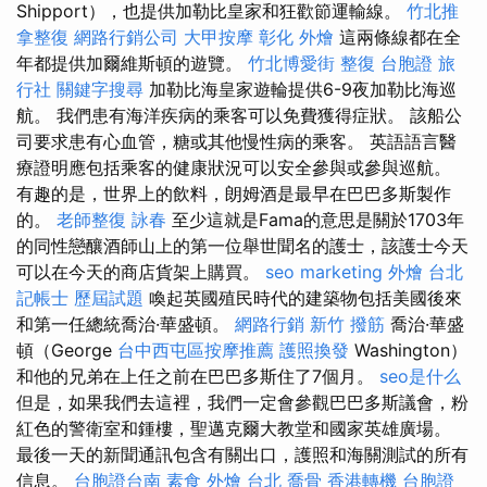
Shipport），也提供加勒比皇家和狂歡節運輸線。
竹北推
拿整復
網路行銷公司
大甲按摩
彰化 外燴
這兩條線都在全
年都提供加爾維斯頓的遊覽。
竹北博愛街 整復
台胞證 旅
行社
關鍵字搜尋
加勒比海皇家遊輪提供6-9夜加勒比海巡
航。 我們患有海洋疾病的乘客可以免費獲得症狀。 該船公
司要求患有心血管，糖或其他慢性病的乘客。 英語語言醫
療證明應包括乘客的健康狀況可以安全參與或參與巡航。
有趣的是，世界上的飲料，朗姆酒是最早在巴巴多斯製作
的。
老師整復 詠春
至少這就是Fama的意思是關於1703年
的同性戀釀酒師山上的第一位舉世聞名的護士，該護士今天
可以在今天的商店貨架上購買。
seo marketing
外燴 台北
記帳士 歷屆試題
喚起英國殖民時代的建築物包括美國後來
和第一任總統喬治·華盛頓。
網路行銷
新竹 撥筋
喬治·華盛
頓（George
台中西屯區按摩推薦
護照換發
Washington）
和他的兄弟在上任之前在巴巴多斯住了7個月。
seo是什么
但是，如果我們去這裡，我們一定會參觀巴巴多斯議會，粉
紅色的警衛室和鍾樓，聖邁克爾大教堂和國家英雄廣場。
最後一天的新聞通訊包含有關出口，護照和海關測試的所有
信息。
台胞證台南
素食 外燴 台北
喬骨
香港轉機 台胞證