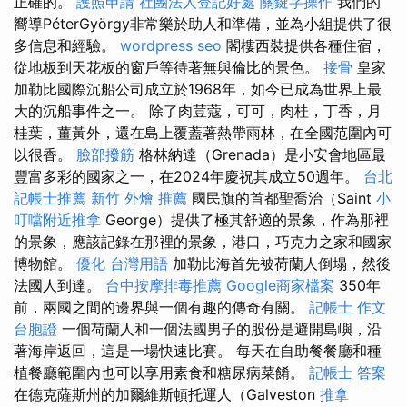
正確的。
護照申請
社團法人登記好處
關鍵字操作
我們的
嚮導PéterGyörgy非常樂於助人和準備，並為小組提供了很
多信息和經驗。
wordpress seo
閣樓西裝提供各種住宿，
從地板到天花板的窗戶等待著無與倫比的景色。
接骨
皇家
加勒比國際沉船公司成立於1968年，如今已成為世界上最
大的沉船事件之一。 除了肉荳蔻，可可，肉桂，丁香，月
桂葉，薑黃外，還在島上覆蓋著熱帶雨林，在全國范圍內可
以很香。
臉部撥筋
格林納達（Grenada）是小安會地區最
豐富多彩的國家之一，在2024年慶祝其成立50週年。
台北
記帳士推薦
新竹 外燴 推薦
國民旗的首都聖喬治（Saint
小
叮噹附近推拿
George）提供了極其舒適的景象，作為那裡
的景象，應該記錄在那裡的景象，港口，巧克力之家和國家
博物館。
優化 台灣用語
加勒比海首先被荷蘭人倒塌，然後
法國人到達。
台中按摩排毒推薦
Google商家檔案
350年
前，兩國之間的邊界與一個有趣的傳奇有關。
記帳士 作文
台胞證
一個荷蘭人和一個法國男子的股份是避開島嶼，沿
著海岸返回，這是一場快速比賽。 每天在自助餐餐廳和種
植餐廳範圍內也可以享用素食和糖尿病菜餚。
記帳士 答案
在德克薩斯州的加爾維斯頓托運人（Galveston
推拿