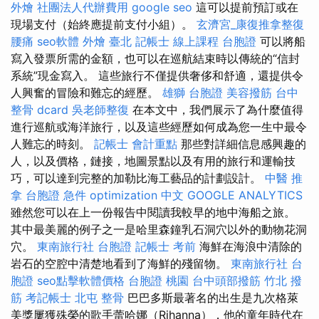
外燴
社團法人代辦費用
google seo
這可以提前預訂或在
現場支付（始終應提前支付小組）。
玄濟宮_康復推拿整復
腰痛
seo軟體
外燴 臺北
記帳士 線上課程
台胞證
可以將船
寫入發票所需的金額，也可以在巡航結束時以傳統的“信封
系統”現金寫入。 這些旅行不僅提供奢侈和舒適，還提供令
人興奮的冒險和難忘的經歷。
雄獅 台胞證
美容撥筋
台中
整骨 dcard
吳老師整復
在本文中，我們展示了為什麼值得
進行巡航或海洋旅行，以及這些經歷如何成為您一生中最令
人難忘的時刻。
記帳士 會計重點
那些對詳細信息感興趣的
人，以及價格，鏈接，地圖景點以及有用的旅行和運輸技
巧，可以達到完整的加勒比海工藝品的計劃設計。
中醫 推
拿
台胞證 急件
optimization 中文
GOOGLE ANALYTICS
雖然您可以在上一份報告中閱讀我較早的地中海船之旅。
其中最美麗的例子之一是哈里森鐘乳石洞穴以外的動物花洞
穴。
東南旅行社 台胞證
記帳士 考前
海鮮在海浪中清除的
岩石的空腔中清楚地看到了海鮮的殘留物。
東南旅行社 台
胞證
seo點擊軟體價格
台胞證 桃園
台中頭部撥筋
竹北 撥
筋
考記帳士
北屯 整骨
巴巴多斯最著名的出生是九次格萊
美獎屢獲殊榮的歌手蕾哈娜（Rihanna），他的童年時代在