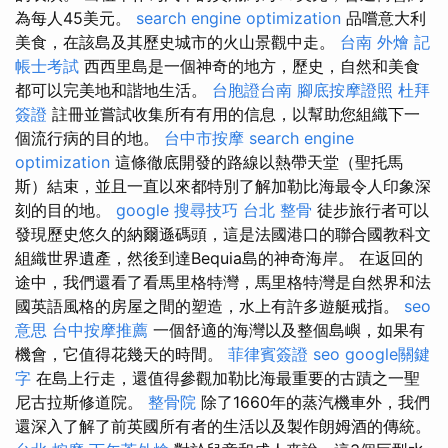
為每人45美元。
search engine optimization
品嚐意大利
美食，在該島及其歷史城市的火山景觀中走。
台南 外燴
記
帳士考試
西西里島是一個神奇的地方，歷史，自然和美食
都可以完美地和諧地生活。
台胞證台南
腳底按摩證照
杜拜
簽證
註冊並嘗試收集所有有用的信息，以幫助您組織下一
個流行病的目的地。
台中市按摩
search engine
optimization
這條徹底開發的路線以熱帶天堂（聖托馬
斯）結束，並且一直以來都特別了解加勒比海最令人印象深
刻的目的地。
google 搜尋技巧
台北 整骨
徒步旅行者可以
發現歷史悠久的納爾遜碼頭，這是法國港口的聯合國教科文
組織世界遺產，然後到達Bequia島的神奇海岸。 在返回的
途中，我們還看了看馬里格特灣，馬里格特灣是自然界和法
國英語風格的房屋之間的塑造，水上有許多遊艇戒指。
seo
意思
台中按摩推薦
一個舒適的海灣以及整個島嶼，如果有
機會，它值得花幾天的時間。
菲律賓簽證
seo
google關鍵
字
在島上行走，還值得參觀加勒比海最重要的古蹟之一聖
尼古拉斯修道院。
整骨院
除了1660年的蒸汽機車外，我們
還深入了解了前英國所有者的生活以及製作朗姆酒的傳統。