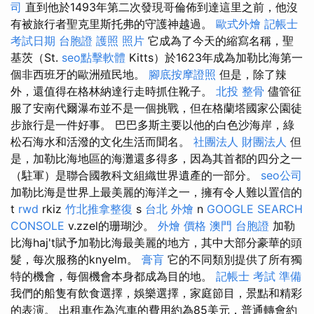
司
直到他於1493年第二次發現哥倫佈到達這里之前，他沒
有被旅行者聖克里斯托弗的守護神越過。
歐式外燴
記帳士
考試日期
台胞證 護照 照片
它成為了今天的縮寫名稱，聖
基茨（St.
seo點擊軟體
Kitts）於1623年成為加勒比海第一
個非西班牙的歐洲殖民地。
腳底按摩證照
但是，除了辣
外，還值得在格林納達行走時抓住靴子。
北投 整骨
儘管征
服了安南代爾瀑布並不是一個挑戰，但在格蘭塔國家公園徒
步旅行是一件好事。 巴巴多斯主要以他的白色沙海岸，綠
松石海水和活潑的文化生活而聞名。
社團法人 財團法人
但
是，加勒比海地區的海灘還多得多，因為其首都的四分之一
（駐軍）是聯合國教科文組織世界遺產的一部分。
seo公司
加勒比海是世界上最美麗的海洋之一，擁有令人難以置信的
t
rwd
rkiz
竹北推拿整復
s
台北 外燴
n
GOOGLE SEARCH
CONSOLE
v.zzel的珊瑚沙。
外燴 價格
澳門 台胞證
加勒
比海haj't賦予加勒比海最美麗的地方，其中大部分豪華的頭
髮，每次服務的knyelm。
膏肓
它的不同類別提供了所有獨
特的機會，每個機會本身都成為目的地。
記帳士 考試 準備
我們的船隻有飲食選擇，娛樂選擇，家庭節目，景點和精彩
的表演。 出租車作為汽車的費用約為85美元，普通轉會約