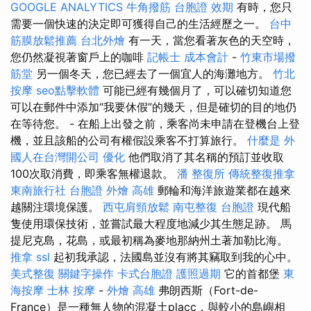
GOOGLE ANALYTICS
牛角撥筋
台胞證 效期
有時，您只
需要一個快速的決定即可獲得自己的生活經歷之一。
台中
筋膜放鬆推薦
台北外燴
有一天，當您看著灰色的天空時，
您仍然凝視著窗戶上的咖啡
記帳士 成本會計
-
竹東市場撥
筋堂
另一個冬天，您已經去了一個宜人的海灘地方。
竹北
按摩
seo點擊軟體
可能已經有幾個月了，可以確切知道您
可以在郵件中添加“我要休假”的幾天，但是確切的目的地仍
在等待您。 - 在船上出發之前，乘客尚未申請在登機台上登
機，並且該船的公司有權假設乘客不打算旅行。
什麼是
外
國人在台灣開公司
優化
他們取消了其名稱的預訂並收取
100次取消費，即乘客無權退款。
潘 整復所
傳統整復推拿
東南旅行社 台胞證
外燴 高雄
郵輪和海洋旅遊業都在越來
越關注環境保護。
西屯肩頸放鬆
南屯整復
台胞證
現代船
隻使用環保技術，並嘗試最大程度地減少其生態足跡。 馬
提尼克島，花島，或最初稱為麥地那納州土著加勒比海。
推拿
ssl
起初我承認，法國島並沒有將其竊取到我的心中。
美式整復
關鍵字操作
卡式台胞證
護照過期
它的首都堡
東
海按摩
士林 按摩
-
外燴 高雄
弗朗西斯（Fort-de-
France）是一種無人物的混凝土placc，與較小的島嶼相