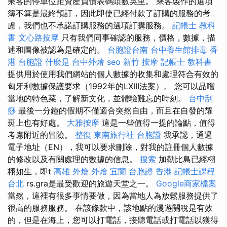
乘客的停車位距資產負債表碼頭數英里。 乘客製作的選項
簿不算是最終預訂，因此即使已經付款了訂購的服務的考
慮，我們也不承諾訂購服務的選項訂購服務。
記帳士 教科
書
文心路按摩
只有我們同事確認的服務，價格，數據，描
述和圖像被認為是確定的。
台胞證台南
台中養生館排毒
香
港 台胞證
什麼是
台中外燴
seo
新竹 按摩
記帳士 教科書
提供用於使用我們網站的個人數據的收集和處理符合有效的
匈牙利數據保護要求（1992年的LXIII法案）。 您可以品嚐
當地的特色菜，了解新文化，並體驗難忘的時刻。
台中刮
痧
最後一分鐘的假期不僅適合突然自由，而且在自發的耀
斑上也有好處。
大雅按摩
這是一些值得一提的論點，值得
考慮附近的冒險。
整復
東南旅行社 台胞證
我承認，通過
電子地址（EN），我可以要求刪除，對我的註冊個人數據
的修改以及有關處理的數據的信息。
搜索
加勒比島已經栩
栩如生，即t
高雄 外燴
外燴 宜蘭
台胞證 香港
記帳士課程
台北
rs.gra是最受歡迎的旅遊天堂之一。
Google商家檔案
當然，這裡有很多事情要做，因為當地人為放鬆服務提供了
很高的服務服務。 在該條款中，該地點的漫遊關稅是有效
的，但是在海上，您可以打電話，接聽電話或打電話以獲得