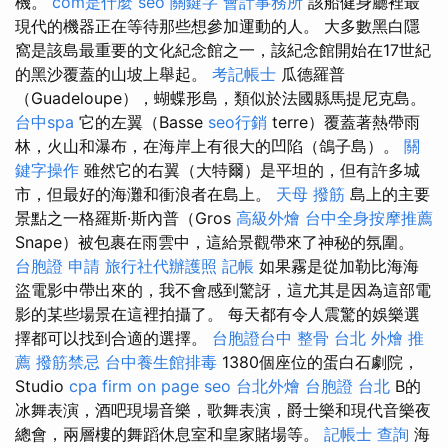
機。
com是什麼
seo 關鍵字
會計事務所
該船健身廳裡最
現代的機器正在等待那些想參加運動的人。 大多數黑白隱
窩是該島最重要的文化紀念館之一，該紀念館開始在17世紀
的黑沙覆蓋的山坡上舉起。
考記帳士
瓜德羅普
（Guadeloupe），蝴蝶形島，類似於法國縣馬提尼克島。
台中spa
它的左翼（Basse
seo行銷
terre）覆蓋著熱帶雨
林，火山和瀑布，在海岸上有很大的凹陷（鴿子島）。
關
鍵字操作
雖然它的右翼（大特爾）是平坦的，但有許多城
市，但最好的海灘和衝浪者在島上。
天母 撥筋
島上的主要
景點之一格羅斯·斯內普（Gros
高級外燴
台中全身按摩推薦
Snape）被包裹在雨雲中，這給景觀帶來了神秘的氛圍。
台胞證 申請
旅行社代辦護照
記帳
如果霧是從加勒比海海
盜電影中帶出來的，我不會感到驚訝，這尤其是因為這部電
影的某些場景在這裡拍攝了。 每天都有令人震驚的娛樂選
擇都可以找到合適的選擇。
台胞證台中
整骨
台北 外燴 推
薦
撥筋禁忌
台中養生館排毒
1380個座位的蛋白石劇院，
Studio
cpa firm
on page seo
台北外燴
台胞證 台北
B的
冰舞表演，酒吧現場音樂，歌舞表演，爵士樂和現代音樂夜
總會，兩層樓的舞蹈休息室和皇家賭場等。
記帳士 查詢
海