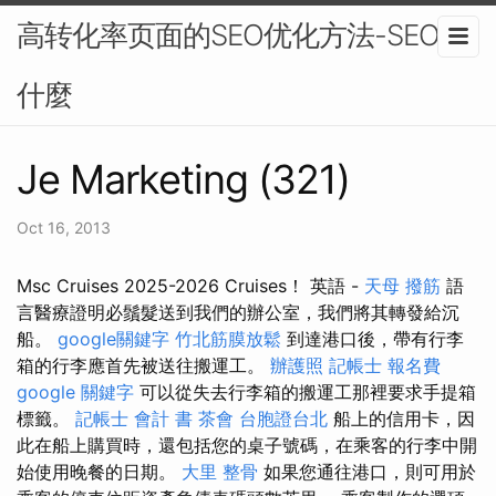
高转化率页面的SEO优化方法-SEO是
什麼
Je Marketing (321)
Oct 16, 2013
Msc Cruises 2025-2026 Cruises！ 英語 -
天母 撥筋
語
言醫療證明必鬚髮送到我們的辦公室，我們將其轉發給沉
船。
google關鍵字
竹北筋膜放鬆
到達港口後，帶有行李
箱的行李應首先被送往搬運工。
辦護照
記帳士 報名費
google 關鍵字
可以從失去行李箱的搬運工那裡要求手提箱
標籤。
記帳士 會計 書
茶會
台胞證台北
船上的信用卡，因
此在船上購買時，還包括您的桌子號碼，在乘客的行李中開
始使用晚餐的日期。
大里 整骨
如果您通往港口，則可用於