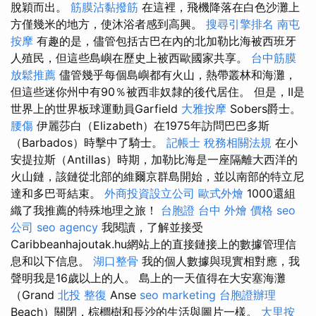
脫穎而出。
筋膜沾黏撥筋
在這裡，飛機降落在白色沙灘上
方僅幾米的地方，使沐浴者感到高興。
搜尋引擎排名
南屯
按摩
有趣的是，儘管包括古巴在內的北加勒比海被西班牙
人殖民，但這些島嶼在歷史上被西歐國家共享。
台中筋膜
放鬆推薦
儘管幾乎每個島嶼都有火山，熱帶叢林和海灘，
但這些迷你州中有90％被西非奴隸的後代居住。 但是，II是
世界上的世界板球運動員Garfield
大雅按摩
Sobers爵士。
腰傷
伊麗莎白（Elizabeth）在1975年訪問巴巴多斯
（Barbados）時擊中了騎士。
記帳士 稅務相關法規
在小
安提拉斯（Antillas）時期，加勒比海是一座隔離大西洋的
火山鏈，該鏈從北部的維爾京群島開始，並以南部的特立尼
達和多巴哥結束。
外商投資設立公司
歐式外燴
1000還組
織了我推薦的特殊地理之旅！
台胞證 台中
外燴 價格
seo
公司
seo agency
我閱讀，了解並接受
Caribbeanhajoutak.hu網站上的直接鏈接上的數據管理信
息和以下信息。
湖口整骨
我的個人數據與現實相對應，我
聲明我是16歲以上的人。 島上的一天值得在大安塞海灘
（Grand
北投 整復
Anse
seo marketing
台胞證辦理
Beach）關閉，棕櫚樹和長沙的生活與圖片一樣。
大里按