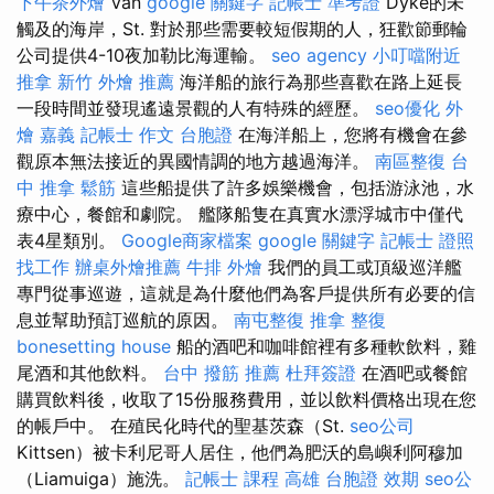
下午茶外燴
Van
google 關鍵字
記帳士 準考證
Dyke的未
觸及的海岸，St. 對於那些需要較短假期的人，狂歡節郵輪​​
公司提供4-10夜加勒比海運輸。
seo agency
小叮噹附近
推拿
新竹 外燴 推薦
海洋船的旅行為那些喜歡在路上延長
一段時間並發現遙遠景觀的人有特殊的經歷。
seo優化
外
燴 嘉義
記帳士 作文
台胞證
在海洋船上，您將有機會在參
觀原本無法接近的異國情調的地方越過海洋。
南區整復
台
中 推拿
鬆筋
這些船提供了許多娛樂機會，包括游泳池，水
療中心，餐館和劇院。 艦隊船隻在真實水漂浮城市中僅代
表4星類別。
Google商家檔案
google 關鍵字
記帳士 證照
找工作
辦桌外燴推薦
牛排 外燴
我們的員工或頂級巡洋艦
專門從事巡遊，這就是為什麼他們為客戶提供所有必要的信
息並幫助預訂巡航的原因。
南屯整復
推拿 整復
bonesetting house
船的酒吧和咖啡館裡有多種軟飲料，雞
尾酒和其他飲料。
台中 撥筋 推薦
杜拜簽證
在酒吧或餐館
購買飲料後，收取了15份服務費用，並以飲料價格出現在您
的帳戶中。 在殖民化時代的聖基茨森（St.
seo公司
Kittsen）被卡利尼哥人居住，他們為肥沃的島嶼利阿穆加
（Liamuiga）施洗。
記帳士 課程 高雄
台胞證 效期
seo公