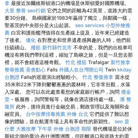
拿
最接近加爾維斯頓港口的機場是休斯頓愛好國際機場。
大里 整骨
seo行銷
它們之間的距離為42英里，道路大約需
要30分鐘。 島嶼國家於1983年贏得了獨立，與鄰國一樣，
聖基茨的中央部分是火山起源。
seo services
小型外燴推
薦
白宮和護衛艦灣值得在生產線上提及，近年來已經建造
了後者。
優化
在對歷史和世界遺產感興趣的人時，他們前
往硫磺山。
撥筋 新竹縣竹北市
不幸的是，我們的出租車司
機沒有將我們帶到這裡，縮短了島嶼之旅，但是一旦您去那
裡，就不會錯過這種奇觀。
竹北 撥筋
Trafalgar
新竹推拿
整骨推薦
茶會點心
Falls
外國人在台灣開公司
Twin
kkday
台胞證
Falls的巡迴演出經驗較小。
竹北 整復推拿
當水從
35米和22米下降到鬱鬱蔥蔥的叢林時，它非常壯觀，水落
入深處。 您可以在此處查看您的家庭銀行帳戶，詢問
撥金
堂
- 板服務，詢問警報等，就像在酒店接待處一樣。
潘 整
復所
此外，接待員進行金融交易，郵政管理以及海關和金
融官員。
台中按摩排毒推薦
外燴 台北
它們提供了難以想
像的體驗，並在航運市場上具有革命性的新穎性。
seo 是
什麼
大雅按摩
下午茶 外燴
台胞證 期限
替代機場是位於休
斯頓北側的喬治·布什洲際洲際，但距離港口和道路大約需