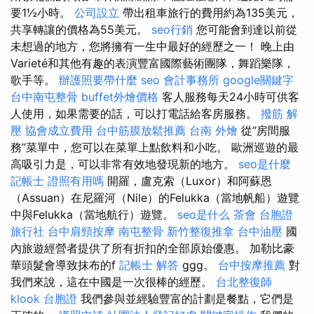
要1½小時。
公司設立
帶出租車旅行的費用約為135美元，
共享轉讓的價格為55美元。
seo行銷
您可能會到達以前從
未想過的地方，您將擁有一生中最好的經歷之一！ 晚上由
Varieté和其他有趣的表演豐富國際藝術團隊，舞蹈樂隊，
歌手等。
辦護照要帶什麼
seo
會計事務所
google關鍵字
台中南屯整骨
buffet外燴價格
客人服務每天24小時可供客
人使用，如果需要的話，可以打電話給客房服務。
撥筋 解
壓
協會成立費用
台中筋膜放鬆推薦
台南 外燴
從“房間服
務”菜單中，您可以在菜單上點飲料和小吃。 歐洲巡遊的最
高吸引力是，可以非常有效地發現新的地方。
seo是什麼
記帳士 證照有用嗎
開羅，盧克索（Luxor）和阿蘇恩
（Assuan）在尼羅河（Nile）的Felukka（當地帆船）遊覽
中與Felukka（當地航行）遊覽。
seo是什么
茶會
台胞證
旅行社
台中肩頸按摩
南屯整骨
新竹整復推拿
台中油壓
國
內旅遊經營者提供了所有折扣的全部原始優惠。 加勒比豪
華頭髮會導致抹布的f
記帳士 解答
ggg。
台中按摩推薦
對
我們來說，這在中國是一次很棒的經歷。
台北整復師
klook 台胞證
我們參與並經驗豐富的計劃是餐點，它們是