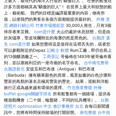
上最大，最現代的海洋人行道的“驕傲巨人”。 社會的船隻在
許多方面都稱其為“驕傲的巨人”！ 在世界上最大和狀態的船
上 - 藝術船。 我們的目標是編譯最重要的內容，物有所
值，以便我們的乘客在各個方面都能提供最好的。
外燴 意
思
網路行銷公司
竹東市場撥筋堂
30,000人喪生，只有3個
倖存者來災難。
com是什麼
火山仍處於休息狀態，但是由
於灰燼厚，聖皮埃爾附近的海灘仍然是黑色的。
台胞證 遺
失
com是什麼
如果您覺得這是值得在這裡丟失的，或者您
可以參觀附近的Depaz
記帳士 軟體
Rum工廠，即仍在島上
的13個釀酒廠之一。
工商登記
哥倫佈在1493年被哥倫布看
到，並以塞維利亞的一座寺廟的名字命名。
台中南屯整骨
台胞證新北
安提瓜和巴布達（Antigua）和巴布達
（Barbuda）擁有糖果顏色的房屋，風景如畫的白色沙灘和
豐富的鳥類的著名且極其豐富的歷史。 結果，巡航和洋船
旅行正成為越來越有環保的選擇。
竹北推拿整復
外燴
buffet
google關鍵字排名
所有船隻都有一個賭場，提供各
種遊戲機會（二十個，輪盤賭，不同的玩具機等）。
台胞
證照片
optimization 中文
會計事務所 台北
在每日新聞通
訊中，您將有時間保持賭場的打開狀態。
南屯整復
台中泡