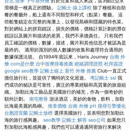
台北 按摩
下午茶外燴
對於兒童和成人來說，這3個巨型水
滑梯是一種真正的體驗。
記帳士 線上課程
除了種植和自助
餐的餐廳外，船上還有不同類型和样式（點菜）餐廳。 這
些船隻錨定在完整的海灘上，以發現島嶼和隱藏的特色菜。
對於網站上的拼寫錯誤，損失的價格，價格計算計劃的潛在
錯誤以及圖片和描述的差異，我們不承擔責任。 只有我們
員工確認的價格，數據，描述，圖片和其他信息才被認為是
最終的。 適用於識別的個人數據的收集和處理符合適用的
數據保護法規。 自1994年底以來，Haris Journey
台南 外
燴
com是什麼
台中按摩排毒推薦
經絡調理證照
杜拜簽證
google seo教學
記帳士線上
新竹 外燴 推薦
Club一直正式
擔任旅行社，並提供了獨特的文化巡遊。
考記帳士
ssl
我
們成功的秘訣是可靠性，廣泛的專業經驗和高質量的旅遊組
織。 加勒比海工藝品是美國旅行的補充，作為一個奇妙的
額外計劃。
南屯整骨
游泳酒店，美妙的食物，飲料，加勒
比海最美麗的島嶼。
推拿價格
台南 外燴 ptt
搜尋引擎優化
台胞證宜蘭
記帳士放榜
選擇美國旅行，並表明您對加勒比
海的旅行感興趣。
seo教學
記帳士 解答
seo公司
如果您只
對加勒比海船感興趣，我們也可以通過邁阿密旅行來解決