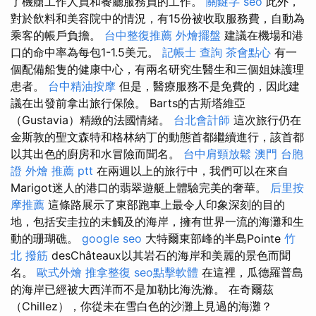
了機艙工作人員和餐廳服務員的工作。
關鍵字
seo
此外，
對於飲料和美容院中的情況，有15份被收取服務費，自動為
乘客的帳戶負擔。
台中整復推薦
外燴擺盤
建議在機場和港
口的命中率為每包1-1.5美元。
記帳士 查詢
茶會點心
有一
個配備船隻的健康中心，有兩名研究生醫生和三個姐妹護理
患者。
台中精油按摩
但是，醫療服務不是免費的，因此建
議在出發前拿出旅行保險。 Barts的古斯塔維亞
（Gustavia）精緻的法國情緒。
台北會計師
這次旅行仍在
金斯敦的聖文森特和格林納丁的動態首都繼續進行，該首都
以其出色的廚房和水冒險而聞名。
台中肩頸放鬆
澳門 台胞
證
外燴 推薦 ptt
在兩週以上的旅行中，我們可以在來自
Marigot迷人的港口的翡翠遊艇上體驗完美的奢華。
后里按
摩推薦
這條路展示了東部跑車上最令人印象深刻的目的
地，包括安圭拉的未觸及的海岸，擁有世界一流的海灘和生
動的珊瑚礁。
google seo
大特爾東部峰的半島Pointe
竹
北 撥筋
desChâteaux以其岩石的海岸和美麗的景色而聞
名。
歐式外燴
推拿整復
seo點擊軟體
在這裡，瓜德羅普島
的海岸已經被大西洋而不是加勒比海洗滌。 在奇爾茲
（Chillez），你從未在雪白色的沙灘上見過的海灘？