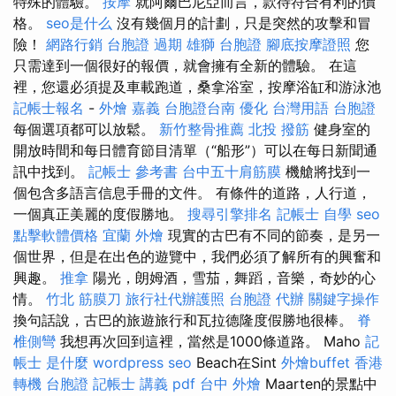
特殊的體驗。
按摩
就阿爾巴尼亞而言，款待符合有利的價
格。
seo是什么
沒有幾個月的計劃，只是突然的攻擊和冒
險！
網路行銷
台胞證 過期
雄獅 台胞證
腳底按摩證照
您
只需達到一個很好的報價，就會擁有全新的體驗。 在這
裡，您還必須提及車載跑道，桑拿浴室，按摩浴缸和游泳池
記帳士報名
-
外燴 嘉義
台胞證台南
優化 台灣用語
台胞證
每個選項都可以放鬆。
新竹整骨推薦
北投 撥筋
健身室的
開放時間和每日體育節目清單（“船形”）可以在每日新聞通
訊中找到。
記帳士 參考書
台中五十肩筋膜
機艙將找到一
個包含多語言信息手冊的文件。 有條件的道路，人行道，
一個真正美麗的度假勝地。
搜尋引擎排名
記帳士 自學
seo
點擊軟體價格
宜蘭 外燴
現實的古巴有不同的節奏，是另一
個世界，但是在出色的遊覽中，我們必須了解所有的興奮和
興趣。
推拿
陽光，朗姆酒，雪茄，舞蹈，音樂，奇妙的心
情。
竹北 筋膜刀
旅行社代辦護照
台胞證 代辦
關鍵字操作
換句話說，古巴的旅遊旅行和瓦拉德隆度假勝地很棒。
脊
椎側彎
我想再次回到這裡，當然是1000條道路。 Maho
記
帳士 是什麼
wordpress seo
Beach在Sint
外燴buffet
香港
轉機 台胞證
記帳士 講義 pdf
台中 外燴
Maarten的景點中