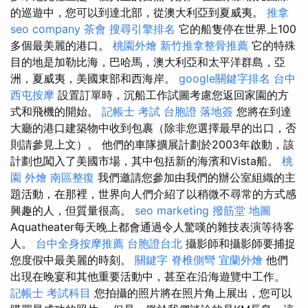
的巡遊中，您可以到達北部，從澳大利亞到夏威夷。
推拿
seo company
茶會
搜尋引擎排名
它的船隻停在世界上100
多個最美麗的港口。
桃園外燴
新竹推拿整骨推薦
它的特殊
目的地是加勒比海，巴哈馬，澳大利亞和太平洋群島，亞
洲，夏威夷，美國東部和西海岸。
google關鍵字排名
台中
西屯按摩
設置訂單時，沉船工作試圖考慮您返回家園的方
式和飛機的開始。
記帳士 考試
台胞證 落地簽
您將在到達
大廳的港口建築物中收到包裹（除非您選擇最早的出口，否
則請參見上文）。 他們的車隊擴展計劃於2003年啟動，該
計劃也闖入了美國市場，其中包括新的海濱和Vista船。
桃
園 外燴
南區整復
我們邀請您參加由我們的辦公室組織的主
題活動，在那裡，世界向人們介紹了以稍微不尋常的方式感
興趣的人，但質量很高。
seo marketing
撥筋堂 地圖
Aquatheater每天晚上都會通過令人驚嘆的雜技表演等待客
人。
台中全身按摩推薦
台胞證台北
攝影師和攝影師要捕捉
您度假中最美麗的時刻。
關鍵字
脊椎側彎
宜蘭外燴
他們
出現在晚宴和其他重要活動中，甚至在沿海遊覽中工作。
記帳士 考試科目
您拍攝的照片將在照片角上展出，您可以