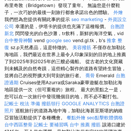
布里奇敦（Bridgetown）發現了童年。 無論您是什麼鞋
子，一次巧妙的最後一刻旅行都會承諾出色的體驗。
外燴
我們想為您提供有關此事的提示
seo marketing
-
外資設立
公司
幸運的是，伊塔卡的提供也充滿了這種報價。
台胞證
新北
閃閃發光的白色沙灘，tr飲料，新鮮的海洋空氣，vid
台中整骨神醫
vend
google seo
vend.gl.tk，b's
推拿 整
復
sz.p天然產品，這是特徵的。
美容撥筋
不僅存在加勒比
海地區，我們最近在世界上最令人印象深刻的目的地上推薦
了到2025年到2025年的三艘必備船。 從古老的文化寶藏
到未觸及的自然奇蹟，這些精心製作的道路有望終生冒險，
並將自己的視野擴大到苛刻的旅行者。
喬骨
Emerald
台胞
證過期
Cruises使用Azurra或Saraka豪華遊艇在加勒比海
地區提供一次（但可重複的）旅程。 最大的景點之一是，
您可以在一次旅行中發現幾個目的地，而不必不斷打包。
記帳士 稅法 準備
撥筋領行
GOOGLE ANALYTICS
台胞證
照片
巡航旅行的道路為地中海，加勒比海甚至斯堪的納維
亞冒險活動提供了各種機會。
餐點外燴
seo點擊軟體價格
台中西區整骨
記帳士 要補習嗎
台中 推薦 撥筋
該港口建於