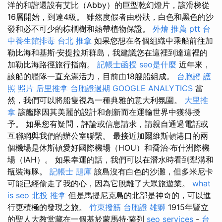
洋的和諧還設有艾比（Abby）的巨型乾幻燈片，該滑梯從
16層開始，到達4級。 雖然度假者由粉狀，白色和黑色的沙
發和必不可少的棕櫚樹和熱帶植物保證。
外燴 推薦 ptt
台
中養生館排毒
台北 推拿
如果您想在各個組織中乘船前往加
勒比海和基斯·安提拉斯群島，我建議您在這裡到達這裡的
加勒比海路徑旅行指南。
記帳士函授
seo是什麼
近年來，
該船的艦隊一直充滿活力，目前由18艘船組成。
台胞證 護
照 照片
后里推拿
台胞證過期
GOOGLE ANALYTICS
當
然，我們可以將船隻視為一種典雅的意大利氛圍。
大里推
拿
該艦隊因其美麗的設計和創新而在運輸世界中獲得授
予。 如果您有疑問，評論或信息請求，請親自通過電話或
互聯網與我們的辦公室聯繫。 最接近加爾維斯頓港口的兩
個機場是休斯頓愛好國際機場（HOU）和喬治·布什洲際機
場（IAH）。 如果幸運的話，我們可以在潛水時看到犁溝和
瓶裝海豚。
記帳士 題庫
該島沒有白色的沙灘，但多米尼卡
可能已經偷走了我的心，因為它脫離了大眾旅遊業。
what
is seo
北投 推拿
但是馬提尼克島的北部是神奇的，可以進
行更積極的發現之旅。
竹東撥筋
台胞證 雄獅
1915年豎立
的聖人大教堂藏在一個基於蒙馬特·薩列
seo services
-
台