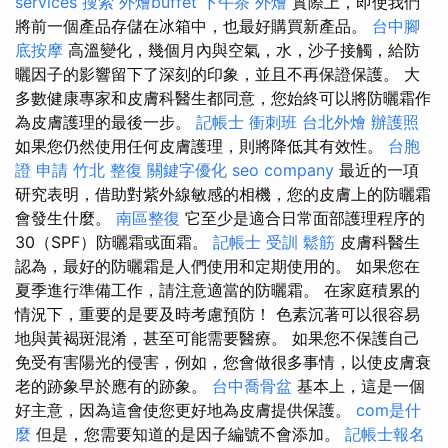
services
搜索
外燴buffet
下午茶 外燴
實際上，即使我們
將前一個產品存儲在冰箱中，也最好購買新產品。
台中腳
底按摩
高溫變化，幾個月內與空氣，水，沙子接觸，給防
曬因子的影響留下了深刻的印象，並且不再保證保護。 大
多數健康專家和皮膚科醫生都同意，您始終可以將防曬霜作
為皮膚護理的最後一步。
記帳士 衝刺班
台北外燴
辦護照
如果您仍然使用任何皮膚護理，則將降低其有效性。
台胞
證 申請
竹北 整復
關鍵字優化
seo company
最近的一項
研究表明，借助對紫外線敏感的相機，您的皮膚上的防曬霜
會發生什麼。
南區整復
它至少是適合日常面部護理程序的
30（SPF）防曬霜或面霜。
記帳士 受訓
鬆筋
皮膚科醫生
認為，最好的防曬霜是人們使用和定期使用的。 如果您在
夏季進行準備工作，請注意適當的防曬霜。 在家庭積累的
情況下，重要的是要及時考慮預防！ 色素沉著可以很容易
地與黃褐斑混淆，甚至可能需要醫療。 如果您不保護自己
免受有害陽光的侵害，例如，您會做很多事情，以使皮膚衰
老的跡象早於應有的跡象。
台中喬骨盆
基本上，這是一個
好主意，因為這會使您更好地為皮膚提供保護。
com是什
麼
但是，您需要知道的是因子編號不會添加。
記帳士報名