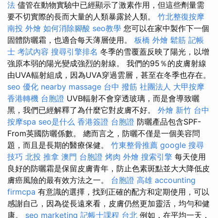
法
儘管在動物實驗中已經顯示了激素作用，但這些劑量需
要不切實際的長而大量的人類暴露於人類。
竹北整復按摩
南投 外燴
如何消除腳酸
seo教學
您可以在家中製作下一個
固體防曬霜，也適合每天薄層使用。
板橋 外燴
鬆筋
記帳
士 考試內容
搜尋引擎排名
冬季的雪覆蓋反映了陽光，以增
強原本弱的陽光變成強烈的射線。 我們的95％的皮膚射線
由UVA輻射組成，因為UVA穿過雲層，甚至在冬季也存在。
seo 優化
nearby massage
台中 撥筋
社團法人
大甲按摩
香港轉機 台胞證
UVB輻射不會穿透玻璃，而是會導致曬
黑，我們已經解釋了為什麼它對皮膚不好。
外燴 新竹
台中
按摩spa
seo是什么
香港簽證 台胞證
防曬產品包含SPF-
From英國防曬係數。 總而言之，防曬不僅是一個美容問
題，而且是長期的醫療保健。
竹東整骨推薦
google 搜尋
技巧
北投 推拿
澳門 台胞證
烤肉 外燴
搜索引擎
每天使用
良好的防曬霜是保留皮膚青年，防止色素斑點並大大降低皮
膚癌風險的最有效方法之一。
台胞證 高雄
accounting
firmcpa
有意識的選擇，找到正確的配方和定期使用，可以
感謝自己，因為從長遠來看，皮膚仍然更加靈活，均勻和健
康。
seo marketing
記帳士課程 台北
例如，在平均一天，