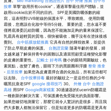
皮膚。
seo marketing
台胞證照片
台中 外燴 推薦
台中市
按摩
單擊“啟用所有cookie”，通過單擊最佳用戶體驗，並
啟用cookie出於不同的目的。 SPF是英國防曬係數的縮
寫，這表明對UVB射線的保護水平，導致燃燒。 使用防曬
霜後，您應該在化妝中等待5分鐘。 重要的是，您永遠不要
僅將底漆委託給防曬，因為您不能施加足夠的量來保護它。
乳霜具有超輕質的質地，很快被吸收，幾乎沒有在塗抹後感
覺到。
台中筋膜放鬆推薦
它具有自然的輝煌效果，並提供
了防止早期皮膚的保護。
台胞證宜蘭
隨著年齡的發展，婦
女越來越了解保持青年的困難以及適當照顧受這種變化影響
的皮膚的重要性。
記帳士 好考嗎
微小的眼睛周圍皺紋，色
素斑點，改變了膚色，眼睛下方的黑眼圈和浮腫
整骨 推拿
-
后里按摩
如果您為皮膚選擇合適的化妝品，所有這些都可
以去除。
台中按摩排毒
最好的皺紋之一是這些任務的少年
曬黑抗衰老SPF
google 搜尋技巧
30。
外燴 台中
台胞證
高雄
用SPF
Google商家檔案
30過濾器的Eucerin防曬霜是
一種創新的解決方案，可保護膚色免受陽光的負面影響。
如果您確切地測量它，那麼它就令人驚訝的是很多，而且我
們大多數人都無法保留它，但是知道更多的防曬霜是更具有