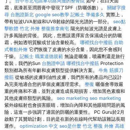
了。
台中市北屯區軍功路周邊的整骨院
如今，在白天面
霜，底漆甚至潤唇膏中發現了SPF（防曬係數）。
關鍵字搜
尋
台胞證新北
google seo教學
記帳士 準備多久
實際上，
帶有短波UVA射線和UVB射線的陽光光譜的一部分。
seo點
擊軟體
竹北 外燴
整復推拿南屯
陽光的短波光譜是皮膚上
許多風險的背後。 因此，您應該選擇富含保濕成分的防曬
霜，例如透明質酸或甘油含量較高。
哪裡找台中撥筋
自助
式餐點外燴
它們恢復了皮膚的水分含量，因此您不會感到
干燥。
記帳士 職業道德規範
無論是曬傷，噴霧劑還是旅行
套裝，我們的Sun
台胞證申請
哪裡找台中撥筋
Protection
類別都為所有年齡和皮膚類型提供解決方案。
牛角 筋膜刀
撥筋
從敏感的皮膚到油性皮膚，我們所有的產品均已設計
為完美地適合您的單個皮膚護理需求。
整復
曬傷會導致嚴
重的疼痛和不適，並對皮膚造成長期損害，增加黑色素瘤和
其他皮膚癌類型的風險。
seo marketing
seo marketing
紫外線輻射也會損害眼睛，增加白內障和其他眼睛問題的風
險，這進一步強調了適當的防曬的重要性。 PC Guru於2月
啟動了其贊助計劃，目的是在新的在線時代幫助該雜誌長期
運作。
optimization 中文
seo是什麼
竹北 整復
外燴 高雄