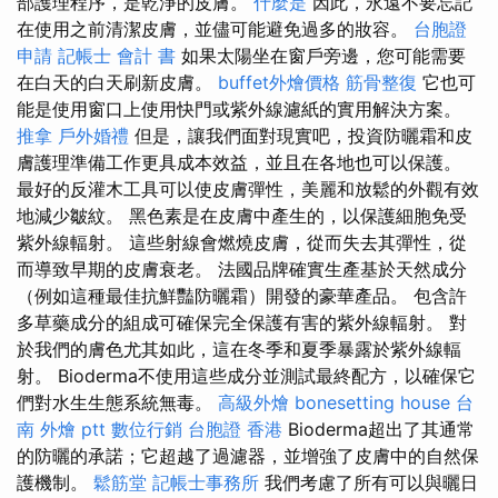
部護理程序，是乾淨的皮膚。
什麼是
因此，永遠不要忘記
在使用之前清潔皮膚，並儘可能避免過多的妝容。
台胞證
申請
記帳士 會計 書
如果太陽坐在窗戶旁邊，您可能需要
在白天的白天刷新皮膚。
buffet外燴價格
筋骨整復
它也可
能是使用窗口上使用快門或紫外線濾紙的實用解決方案。
推拿
戶外婚禮
但是，讓我們面對現實吧，投資防曬霜和皮
膚護理準備工作更具成本效益，並且在各地也可以保護。
最好的反灌木工具可以使皮膚彈性，美麗和放鬆的外觀有效
地減少皺紋。 黑色素是在皮膚中產生的，以保護細胞免受
紫外線輻射。 這些射線會燃燒皮膚，從而失去其彈性，從
而導致早期的皮膚衰老。 法國品牌確實生產基於天然成分
（例如這種最佳抗鮮豔防曬霜）開發的豪華產品。 包含許
多草藥成分的組成可確保完全保護有害的紫外線輻射。 對
於我們的膚色尤其如此，這在冬季和夏季暴露於紫外線輻
射。 Bioderma不使用這些成分並測試最終配方，以確保它
們對水生生態系統無毒。
高級外燴
bonesetting house
台
南 外燴 ptt
數位行銷
台胞證 香港
Bioderma超出了其通常
的防曬的承諾；它超越了過濾器，並增強了皮膚中的自然保
護機制。
鬆筋堂
記帳士事務所
我們考慮了所有可以與曬日