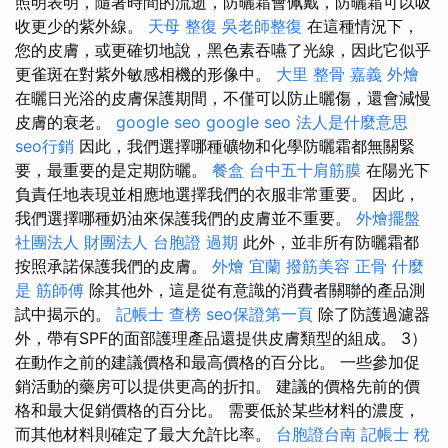
照明表明，隨著時間的流逝，防曬霜會佩戴，防曬霜可以吸
收更少的紫外線。
天母 整復
吳老師整復
在這種情況下，
您的皮膚，或更確切地說，黑色素吞嚥了光線，因此它似乎
更雀斑在對紫外敏感相機的形像中。
大里 整骨
嘉義 外燴
在曬日光浴的皮膚保護期間，不僅可以防止曬傷，還會減慢
皮膚的衰老。
google seo
google seo
法人是什麼意思
seo行銷
因此，我們選擇哪種礦物和化學防曬霜都無關緊
要，最重要的是定期防曬。
餐盒
台中五十肩筋膜
在陽光下
負責任地表現並相應地選擇我們的衣服非常重要。 因此，
我們選擇哪種奶油來保護我們的皮膚並不重要。
外燴擺盤
社團法人 財團法人
台胞證 過期
此外，並非所有防曬霜都
按照承諾保護我們的皮膚。
外燴 宜蘭
撥筋美容
正骨
什麼
是
筋師傅
除其他外，這是從有意識的消費者關聯的產品測
試中揭示的。
記帳士 查榜
seo保證第一頁
除了防護過濾器
外，帶有SPF的面部護理產品還提供皮膚類型的組成。 3）
在動作之前的建議價格和最高價格的百分比。 一些參加促
銷活動的藥房可以提供更高的折扣。 建議的價格先前的價
格和最大促銷價格的百分比。 需要低於某些材料的濃度，
而其他材料則確定了最大允許比率。
台胞證台南
記帳士 稅