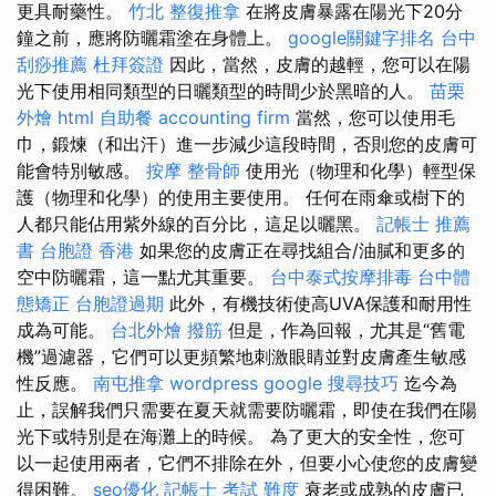
更具耐藥性。
竹北 整復推拿
在將皮膚暴露在陽光下20分
鐘之前，應將防曬霜塗在身體上。
google關鍵字排名
台中
刮痧推薦
杜拜簽證
因此，當然，皮膚的越輕，您可以在陽
光下使用相同類型的日曬類型的時間少於黑暗的人。
苗栗
外燴
html
自助餐
accounting firm
當然，您可以使用毛
巾，鍛煉（和出汗）進一步減少這段時間，否則您的皮膚可
能會特別敏感。
按摩
整骨師
使用光（物理和化學）輕型保
護（物理和化學）的使用主要使用。 任何在雨傘或樹下的
人都只能佔用紫外線的百分比，這足以曬黑。
記帳士 推薦
書
台胞證 香港
如果您的皮膚正在尋找組合/油膩和更多的
空中防曬霜，這一點尤其重要。
台中泰式按摩排毒
台中體
態矯正
台胞證過期
此外，有機技術使高UVA保護和耐用性
成為可能。
台北外燴
撥筋
但是，作為回報，尤其是“舊電
機”過濾器，它們可以更頻繁地刺激眼睛並對皮膚產生敏感
性反應。
南屯推拿
wordpress
google 搜尋技巧
迄今為
止，誤解我們只需要在夏天就需要防曬霜，即使在我們在陽
光下或特別是在海灘上的時候。 為了更大的安全性，您可
以一起使用兩者，它們不排除在外，但要小心使您的皮膚變
得困難。
seo優化
記帳士 考試 難度
衰老或成熟的皮膚已