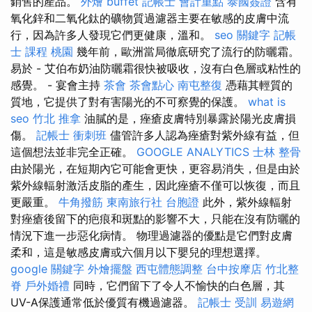
銷售的產品。
外燴 buffet
記帳士 會計重點
泰國簽證
含有
氧化鋅和二氧化鈦的礦物質過濾器主要在敏感的皮膚中流
行，因為許多人發現它們更健康，溫和。
seo 關鍵字
記帳
士 課程 桃園
幾年前，歐洲當局徹底研究了流行的防曬霜。
易於 - 艾伯布奶油防曬霜很快被吸收，沒有白色層或粘性的
感覺。 - 宴會主持
茶會
茶會點心
南屯整復
憑藉其輕質的
質地，它提供了對有害陽光的不可察覺的保護。
what is
seo
竹北 推拿
油膩的是，痤瘡皮膚特別暴露於陽光皮膚損
傷。
記帳士 衝刺班
儘管許多人認為痤瘡對紫外線有益，但
這個想法並非完全正確。
GOOGLE ANALYTICS
士林 整骨
由於陽光，在短期內它可能會更快，更容易消失，但是由於
紫外線輻射激活皮脂的產生，因此痤瘡不僅可以恢復，而且
更嚴重。
牛角撥筋
東南旅行社 台胞證
此外，紫外線輻射
對痤瘡後留下的疤痕和斑點的影響不大，只能在沒有防曬的
情況下進一步惡化病情。 物理過濾器的優點是它們對皮膚
柔和，這是敏感皮膚或六個月以下嬰兒的理想選擇。
google 關鍵字
外燴擺盤
西屯體態調整
台中按摩店
竹北整
脊
戶外婚禮
同時，它們留下了令人不愉快的白色層，其
UV-A保護通常低於優質有機過濾器。
記帳士 受訓
易遊網