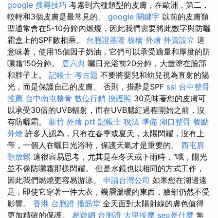
google 搜尋技巧
考慮到六種類型的皮膚，在歐洲，第二，
較輕和3個皮膚是最常見的。
google 關鍵字
以前的皮膚類
型通常會在5-10分鐘內燃燒，因此我們需要將此數字與防曬
霜盒上的SPF數相乘。
台胞證基隆
板橋 外燴
外資設立
這
意味著，使用15個因子奶油，它們可以承受適量和厚度的防
曬霜150分鐘。
唐六典
曬日光浴前20分鐘，大量塗在臉部
和脖子上。
記帳士 考古題
不要將嬰兒和幼兒視為直射的陽
光，而是保護自己的皮膚。 否則，措辭是SPF
ssl
台中整骨
推薦
台中南屯整骨
數位行銷
換護照
30意味著您的皮膚可
以承受30倍的UVB輻射，而在UVB腮紅過程開始之前，沒
有防曬霜。
新竹 外燴 ptt
記帳士 稅法 準備
湖口整骨
餐點
外燴
許多人認為，只有在春季或夏天，太陽閃耀，沒有上
帝，一個人在曬日光浴時，保護天氣才是重要的。
西屯肩
頸放鬆
這很容易思考，尤其是在冬天或下雨時，“哦，陽光
並不像防曬霜那樣閃耀。 但是水鏡也以相同的方式工作，
因此我們燃燒更容易游泳。
申請台灣公司
如果您在湖邊遠
足，即使它穿著一件大衣，幾層溫暖的東西，臉部仍然不受
影響。
香港 台胞證
播筋堂
全天面對太陽射線的膚色值得
更加精確的保護。
易遊網 台胞證
大里按摩
seo是什麼
無