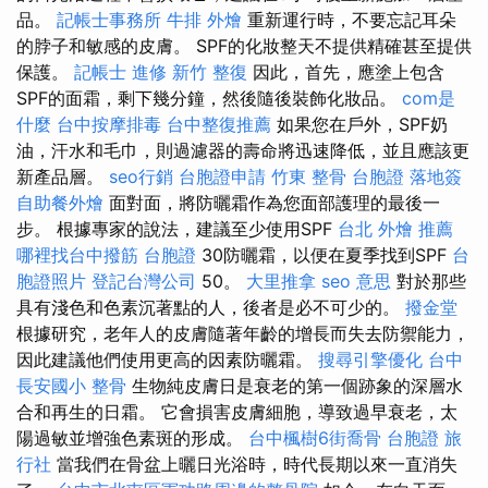
品。
記帳士事務所
牛排 外燴
重新運行時，不要忘記耳朵
的脖子和敏感的皮膚。 SPF的化妝整天不提供精確甚至提供
保護。
記帳士 進修
新竹 整復
因此，首先，應塗上包含
SPF的面霜，剩下幾分鐘，然後隨後裝飾化妝品。
com是
什麼
台中按摩排毒
台中整復推薦
如果您在戶外，SPF奶
油，汗水和毛巾，則過濾器的壽命將迅速降低，並且應該更
新產品層。
seo行銷
台胞證申請
竹東 整骨
台胞證 落地簽
自助餐外燴
面對面，將防曬霜作為您面部護理的最後一
步。 根據專家的說法，建議至少使用SPF
台北 外燴 推薦
哪裡找台中撥筋
台胞證
30防曬霜，以便在夏季找到SPF
台
胞證照片
登記台灣公司
50。
大里推拿
seo 意思
對於那些
具有淺色和色素沉著點的人，後者是必不可少的。
撥金堂
根據研究，老年人的皮膚隨著年齡的增長而失去防禦能力，
因此建議他們使用更高的因素防曬霜。
搜尋引擎優化
台中
長安國小 整骨
生物純皮膚日是衰老的第一個跡象的深層水
合和再生的日霜。 它會損害皮膚細胞，導致過早衰老，太
陽過敏並增強色素斑的形成。
台中楓樹6街喬骨
台胞證 旅
行社
當我們在骨盆上曬日光浴時，時代長期以來一直消失