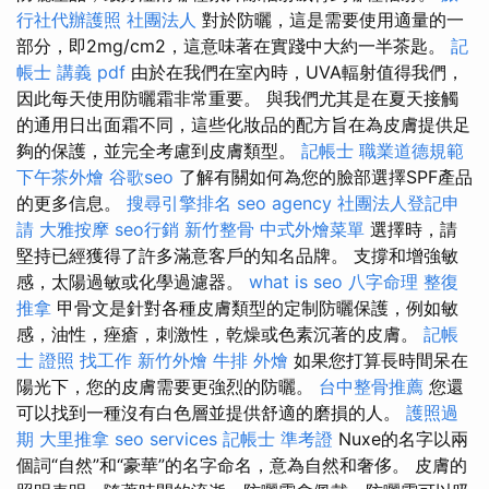
行社代辦護照
社團法人
對於防曬，這是需要使用適量的一
部分，即2mg/cm2，這意味著在實踐中大約一半茶匙。
記
帳士 講義 pdf
由於在我們在室內時，UVA輻射值得我們，
因此每天使用防曬霜非常重要。 與我們尤其是在夏天接觸
的通用日出面霜不同，這些化妝品的配方旨在為皮膚提供足
夠的保護，並完全考慮到皮膚類型。
記帳士 職業道德規範
下午茶外燴
谷歌seo
了解有關如何為您的臉部選擇SPF產品
的更多信息。
搜尋引擎排名
seo agency
社團法人登記申
請
大雅按摩
seo行銷
新竹整骨
中式外燴菜單
選擇時，請
堅持已經獲得了許多滿意客戶的知名品牌。 支撐和增強敏
感，太陽過敏或化學過濾器。
what is seo
八字命理 整復
推拿
甲骨文是針對各種皮膚類型的定制防曬保護，例如敏
感，油性，痤瘡，刺激性，乾燥或色素沉著的皮膚。
記帳
士 證照 找工作
新竹外燴
牛排 外燴
如果您打算長時間呆在
陽光下，您的皮膚需要更強烈的防曬。
台中整骨推薦
您還
可以找到一種沒有白色層並提供舒適的磨損的人。
護照過
期
大里推拿
seo services
記帳士 準考證
Nuxe的名字以兩
個詞“自然”和“豪華”的名字命名，意為自然和奢侈。 皮膚的