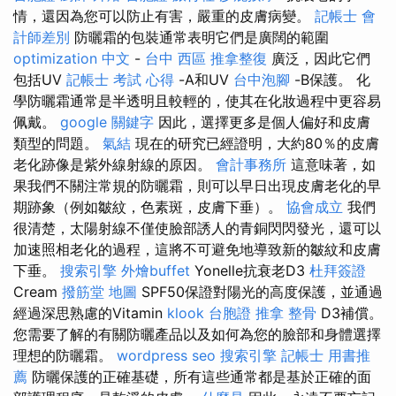
情，還因為您可以防止有害，嚴重的皮膚病變。
記帳士 會
計師差別
防曬霜的包裝通常表明它們是廣闊的範圍
optimization 中文
-
台中 西區 推拿整復
廣泛，因此它們
包括UV
記帳士 考試 心得
-A和UV
台中泡腳
-B保護。 化
學防曬霜通常是半透明且較輕的，使其在化妝過程中更容易
佩戴。
google 關鍵字
因此，選擇更多是個人偏好和皮膚
類型的問題。
氣結
現在的研究已經證明，大約80％的皮膚
老化跡像是紫外線射線的原因。
會計事務所
這意味著，如
果我們不關注常規的防曬霜，則可以早日出現皮膚老化的早
期跡象（例如皺紋，色素斑，皮膚下垂）。
協會成立
我們
很清楚，太陽射線不僅使臉部誘人的青銅閃閃發光，還可以
加速照相老化的過程，這將不可避免地導致新的皺紋和皮膚
下垂。
搜索引擎
外燴buffet
Yonelle抗衰老D3
杜拜簽證
Cream
撥筋堂 地圖
SPF50保證對陽光的高度保護，並通過
經過深思熟慮的Vitamin
klook 台胞證
推拿 整骨
D3補償。
您需要了解的有關防曬產品以及如何為您的臉部和身體選擇
理想的防曬霜。
wordpress seo
搜索引擎
記帳士 用書推
薦
防曬保護的正確基礎，所有這些通常都是基於正確的面