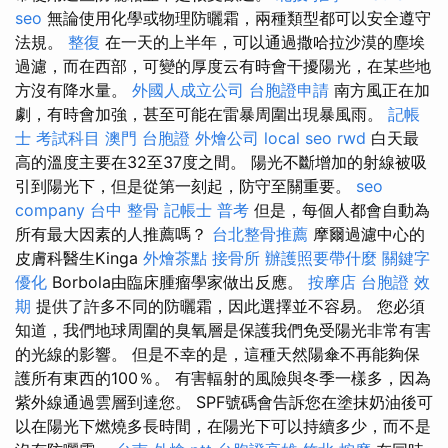
seo
無論使用化學或物理防曬霜，兩種類型都可以安全遵守
法規。
整復
在一天的上半年，可以通過撒哈拉沙漠的塵埃
過濾，而在西部，可變的厚度云有時會干擾陽光，在某些地
方沒有降水量。
外國人成立公司
台胞證申請
南方風正在加
劇，有時會加強，甚至可能在雷暴周圍出現暴風雨。
記帳
士 考試科目
澳門 台胞證
外燴公司
local seo
rwd
白天最
高的溫度主要在32至37度之間。 陽光不斷增加的射線被吸
引到陽光下，但是從第一刻起，防守至關重要。
seo
company
台中 整骨
記帳士 普考
但是，每個人都會自動為
所有最大因素的人推薦嗎？
台北整骨推薦
摩爾過濾中心的
皮膚科醫生Kinga
外燴茶點
接骨所
辦護照要帶什麼
關鍵字
優化
Borbola由臨床腫瘤學家做出反應。
按摩店
台胞證 效
期
提供了許多不同的防曬霜，因此選擇並不容易。 您必須
知道，我們地球周圍的臭氧層是保護我們免受陽光非常有害
的光線的影響。 但是不幸的是，這種天然陽傘不再能夠保
護所有東西的100％。 有害輻射的風險與冬季一樣多，因為
紫外線通過雲層到達您。 SPF號碼會告訴您在塗抹奶油後可
以在陽光下燃燒多長時間，在陽光下可以持續多少，而不是