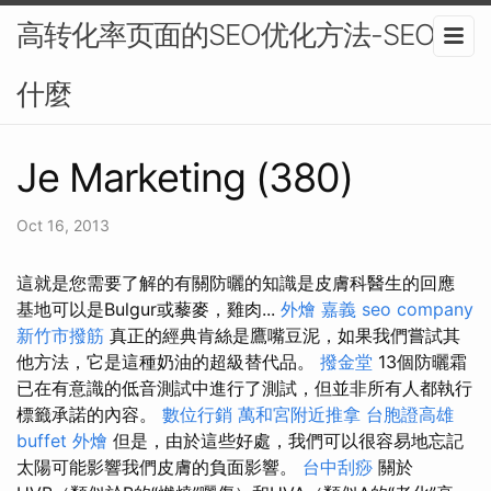
高转化率页面的SEO优化方法-SEO是
什麼
Je Marketing (380)
Oct 16, 2013
這就是您需要了解的有關防曬的知識是皮膚科醫生的回應
基地可以是Bulgur或藜麥，雞肉...
外燴 嘉義
seo company
新竹市撥筋
真正的經典肯絲是鷹嘴豆泥，如果我們嘗試其
他方法，它是這種奶油的超級替代品。
撥金堂
13個防曬霜
已在有意識的低音測試中進行了測試，但並非所有人都執行
標籤承諾的內容。
數位行銷
萬和宮附近推拿
台胞證高雄
buffet 外燴
但是，由於這些好處，我們可以很容易地忘記
太陽可能影響我們皮膚的負面影響。
台中刮痧
關於