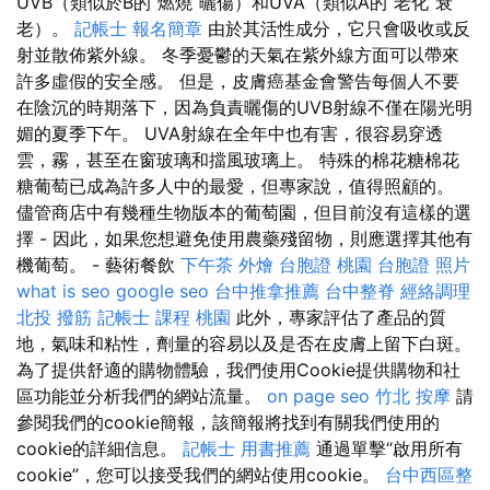
UVB（類似於B的“燃燒”曬傷）和UVA（類似A的“老化”衰
老）。
記帳士 報名簡章
由於其活性成分，它只會吸收或反
射並散佈紫外線。 冬季憂鬱的天氣在紫外線方面可以帶來
許多虛假的安全感。 但是，皮膚癌基金會警告每個人不要
在陰沉的時期落下，因為負責曬傷的UVB射線不僅在陽光明
媚的夏季下午。 UVA射線在全年中也有害，很容易穿透
雲，霧，甚至在窗玻璃和擋風玻璃上。 特殊的棉花糖棉花
糖葡萄已成為許多人中的最愛，但專家說，值得照顧的。
儘管商店中有幾種生物版本的葡萄園，但目前沒有這樣的選
擇 - 因此，如果您想避免使用農藥殘留物，則應選擇其他有
機葡萄。 - 藝術餐飲
下午茶 外燴
台胞證 桃園
台胞證 照片
what is seo
google seo
台中推拿推薦
台中整脊
經絡調理
北投 撥筋
記帳士 課程 桃園
此外，專家評估了產品的質
地，氣味和粘性，劑量的容易以及是否在皮膚上留下白斑。
為了提供舒適的購物體驗，我們使用Cookie提供購物和社
區功能並分析我們的網站流量。
on page seo
竹北 按摩
請
參閱我們的cookie簡報，該簡報將找到有關我們使用的
cookie的詳細信息。
記帳士 用書推薦
通過單擊“啟用所有
cookie”，您可以接受我們的網站使用cookie。
台中西區整