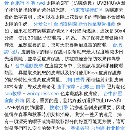
骨
台胞證 香港
rwd
太陽的SPF（防曬係數）UVB和UVA因
子術語是指給定的紫外線光譜。
竹東市場撥筋堂
防曬霜旁
邊的數字表明，您可以在太陽上花費更多的時間而不會燃燒
太陽的牛奶。
外燴公司
台胞證桃園
新竹推拿整骨推薦
例
如，如果在沒有防曬霜的情況下4分鐘內燃燒，這次是30x4
分鐘，使用30個因子防曬霜，約為。 為了保持皮膚健康和
輝煌，至關重要的是，您每天都要照顧適當的防曬。
台胞
證 照片
皮膚類型的輕型保護可以幫助您最大程度地減少日
光浴風險，並享受皮膚保護，抗皺或痤瘡預防效果作為獎
勵！
台中運動按摩
在這篇文章中，您應該考慮到哪種防曬
類型，具體取決於您的皮膚以及如何使用Keve皮膚保護劑
的額外特性來提高皮膚質量。
湖口整骨
兩種輻射都對皮膚
非常有害，導致皮膚老化
逢甲按摩
-
記帳士 自學
照片老化
seo教學
-
wordpress seo
色素斑點和皮膚癌。
台中舒壓
宜蘭 外燴
因此，重要的是，您始終必須選擇防止UV-A和
UV-B射線的防曬霜。
搜索引擎
治療產品剝皮很重要，因此
值得在春季和秋季時期安排治療。 對於一整天的遠足，擁
有一頂漂亮的帽子或海灘陰影部分的好蓋可能更方便，這可
能是我們可以安全的替代方法。
香港簽證 台胞證
竹北推拿