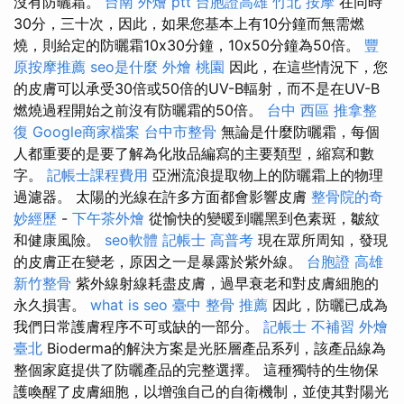
沒有防曬霜。
台南 外燴 ptt
台胞證高雄
竹北 按摩
在同時
30分，三十次，因此，如果您基本上有10分鐘而無需燃
燒，則給定的防曬霜10x30分鐘，10x50分鐘為50倍。
豐
原按摩推薦
seo是什麼
外燴 桃園
因此，在這些情況下，您
的皮膚可以承受30倍或50倍的UV-B輻射，而不是在UV-B
燃燒過程開始之前沒有防曬霜的50倍。
台中 西區 推拿整
復
Google商家檔案
台中市整骨
無論是什麼防曬霜，每個
人都重要的是要了解為化妝品編寫的主要類型，縮寫和數
字。
記帳士課程費用
亞洲流浪提取物上的防曬霜上的物理
過濾器。 太陽的光線在許多方面都會影響皮膚
整骨院的奇
妙經歷
-
下午茶外燴
從愉快的變暖到曬黑到色素斑，皺紋
和健康風險。
seo軟體
記帳士 高普考
現在眾所周知，發現
的皮膚正在變老，原因之一是暴露於紫外線。
台胞證 高雄
新竹整骨
紫外線射線耗盡皮膚，過早衰老和對皮膚細胞的
永久損害。
what is seo
臺中 整骨 推薦
因此，防曬已成為
我們日常護膚程序不可或缺的一部分。
記帳士 不補習
外燴
臺北
Bioderma的解決方案是光胚層產品系列，該產品線為
整個家庭提供了防曬產品的完整選擇。 這種獨特的生物保
護喚醒了皮膚細胞，以增強自己的自衛機制，並使其對陽光