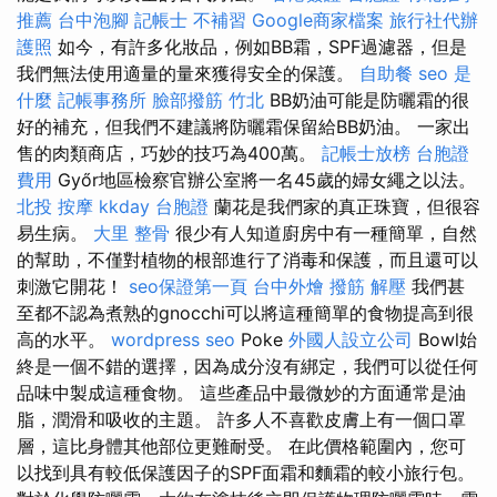
推薦
台中泡腳
記帳士 不補習
Google商家檔案
旅行社代辦
護照
如今，有許多化妝品，例如BB霜，SPF過濾器，但是
我們無法使用適量的量來獲得安全的保護。
自助餐
seo 是
什麼
記帳事務所
臉部撥筋 竹北
BB奶油可能是防曬霜的很
好的補充，但我們不建議將防曬霜保留給BB奶油。 一家出
售的肉類商店，巧妙的技巧為400萬。
記帳士放榜
台胞證
費用
Győr地區檢察官辦公室將一名45歲的婦女繩之以法。
北投 按摩
kkday 台胞證
蘭花是我們家的真正珠寶，但很容
易生病。
大里 整骨
很少有人知道廚房中有一種簡單，自然
的幫助，不僅對植物的根部進行了消毒和保護，而且還可以
刺激它開花！
seo保證第一頁
台中外燴
撥筋 解壓
我們甚
至都不認為煮熟的gnocchi可以將這種簡單的食物提高到很
高的水平。
wordpress seo
Poke
外國人設立公司
Bowl始
終是一個不錯的選擇，因為成分沒有綁定，我們可以從任何
品味中製成這種食物。 這些產品中最微妙的方面通常是油
脂，潤滑和吸收的主題。 許多人不喜歡皮膚上有一個口罩
層，這比身體其他部位更難耐受。 在此價格範圍內，您可
以找到具有較低保護因子的SPF面霜和麵霜的較小旅行包。