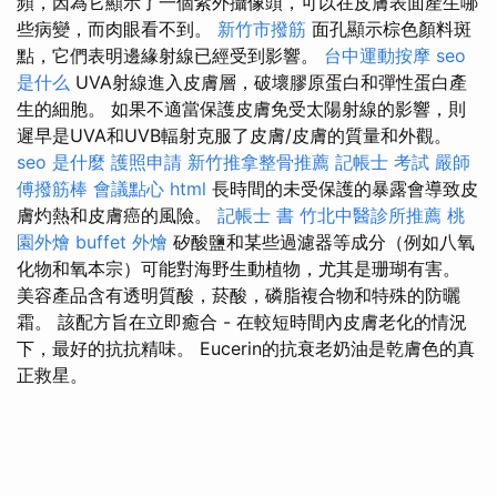
頻，因為它顯示了一個紫外攝像頭，可以在皮膚表面產生哪
些病變，而肉眼看不到。
新竹市撥筋
面孔顯示棕色顏料斑
點，它們表明邊緣射線已經受到影響。
台中運動按摩
seo
是什么
UVA射線進入皮膚層，破壞膠原蛋白和彈性蛋白產
生的細胞。 如果不適當保護皮膚免受太陽射線的影響，則
遲早是UVA和UVB輻射克服了皮膚/皮膚的質量和外觀。
seo 是什麼
護照申請
新竹推拿整骨推薦
記帳士 考試
嚴師
傅撥筋棒
會議點心
html
長時間的未受保護的暴露會導致皮
膚灼熱和皮膚癌的風險。
記帳士 書
竹北中醫診所推薦
桃
園外燴
buffet 外燴
矽酸鹽和某些過濾器等成分（例如八氧
化物和氧本宗）可能對海野生動植物，尤其是珊瑚有害。
美容產品含有透明質酸，菸酸，磷脂複合物和特殊的防曬
霜。 該配方旨在立即癒合 - 在較短時間內皮膚老化的情況
下，最好的抗抗精味。 Eucerin的抗衰老奶油是乾膚色的真
正救星。