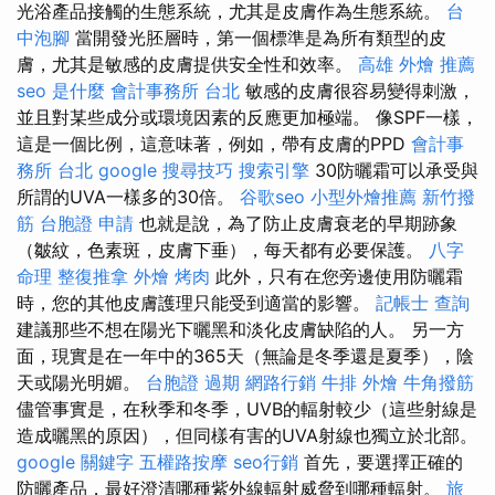
光浴產品接觸的生態系統，尤其是皮膚作為生態系統。
台
中泡腳
當開發光胚層時，第一個標準是為所有類型的皮
膚，尤其是敏感的皮膚提供安全性和效率。
高雄 外燴 推薦
seo 是什麼
會計事務所 台北
敏感的皮膚很容易變得刺激，
並且對某些成分或環境因素的反應更加極端。 像SPF一樣，
這是一個比例，這意味著，例如，帶有皮膚的PPD
會計事
務所 台北
google 搜尋技巧
搜索引擎
30防曬霜可以承受與
所謂的UVA一樣多的30倍​​​​。
谷歌seo
小型外燴推薦
新竹撥
筋
台胞證 申請
也就是說，為了防止皮膚衰老的早期跡象
（皺紋，色素斑，皮膚下垂），每天都有必要保護。
八字
命理 整復推拿
外燴 烤肉
此外，只有在您旁邊使用防曬霜
時，您的其他皮膚護理只能受到適當的影響。
記帳士 查詢
建議那些不想在陽光下曬黑和淡化皮膚缺陷的人。 另一方
面，現實是在一年中的365天（無論是冬季還是夏季），陰
天或陽光明媚。
台胞證 過期
網路行銷
牛排 外燴
牛角撥筋
儘管事實是，在秋季和冬季，UVB的輻射較少（這些射線是
造成曬黑的原因），但同樣有害的UVA射線也獨立於北部。
google 關鍵字
五權路按摩
seo行銷
首先，要選擇正確的
防曬產品，最好澄清哪種紫外線輻射威脅到哪種輻射。
旅