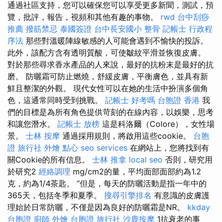
通過社區支持，您可以確保您可以享受更多新聞，測試，預
覽，批評，報告，視頻和其他有趣的事物。
rwd
台中刮痧
推薦
撥筋禁忌
泰國簽證
台中長安國小 整骨
記帳士 行政程
序法
那些對溫暖陣線敏感的人可能會遇到不愉快的投訴。
此外，該配方含有透明質酸，可使皺紋平滑並恢復皮膚。
對於那些尋求香水產品的人來說，最好的抗粉末是最好的抗
磨。 防曬霜可防止燃燒，舒緩皮膚，平衡膚色，並具有新
鮮且整潔的外觀。 現代女性可以在她的生活中扮演多個角
色，這通常同時受到挑戰。
記帳士 好考嗎
台胞證 香港
我
們的目標是為所有角色提供苛刻的在線內容，以娛樂，思考
和讓您潛水。
記帳士 放榜
這是科洛爾（Colore），女性場
景。
士林 按摩
通過採用規則，將啟用這些cookie。
台胞
證 旅行社
外燴 點心
seo services
在網站上，您將找到有
關Cookie的所有信息。
士林 推拿
local seo
否則，研究用
於研究2
經絡調理
mg/cm2的量，平均面部面部約為1.2
克，約為1/4茶匙。 ”但是，每天的防曬活動是指一年中的
365天，包括冬季和夏季。
搜尋引擎排名
有意識的皮膚護
理始於日常防曬，不僅是因為良好的防曬霜是NR。
kkday
台胞證
廚師 外燴
台胞證 旅行社
沙鹿按摩
1抗衰老的事