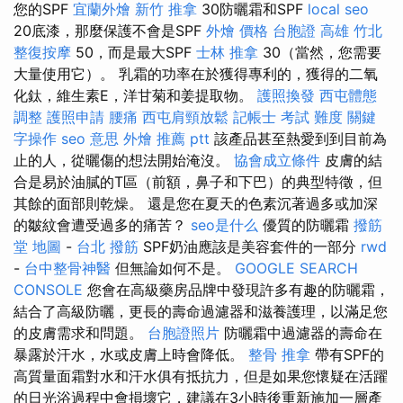
您的SPF
宜蘭外燴
新竹 推拿
30防曬霜和SPF
local seo
20底漆，那麼保護不會是SPF
外燴 價格
台胞證 高雄
竹北
整復按摩
50，而是最大SPF
士林 推拿
30（當然，您需要
大量使用它）。 乳霜的功率在於獲得專利的，獲得的二氧
化鈦，維生素E，洋甘菊和姜提取物。
護照換發
西屯體態
調整
護照申請
腰痛
西屯肩頸放鬆
記帳士 考試 難度
關鍵
字操作
seo 意思
外燴 推薦 ptt
該產品甚至熱愛到到目前為
止的人，從曬傷的想法開始淹沒。
協會成立條件
皮膚的結
合是易於油膩的T區（前額，鼻子和下巴）的典型特徵，但
其餘的面部則乾燥。 還是您在夏天的色素沉著過多或加深
的皺紋會遭受過多的痛苦？
seo是什么
優質的防曬霜
撥筋
堂 地圖
-
台北 撥筋
SPF奶油應該是美容套件的一部分
rwd
-
台中整骨神醫
但無論如何不是。
GOOGLE SEARCH
CONSOLE
您會在高級藥房品牌中發現許多有趣的防曬霜，
結合了高級防曬，更長的壽命過濾器和滋養護理，以滿足您
的皮膚需求和問題。
台胞證照片
防曬霜中過濾器的壽命在
暴露於汗水，水或皮膚上時會降低。
整骨 推拿
帶有SPF的
高質量面霜對水和汗水俱有抵抗力，但是如果您懷疑在活躍
的日光浴過程中會損壞它，建議在3小時後重新施加一層產