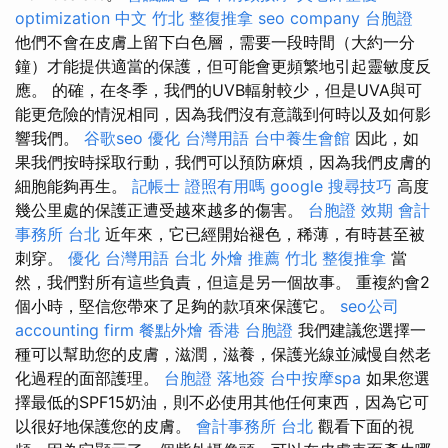
optimization 中文
竹北 整復推拿
seo company
台胞證
他們不會在皮膚上留下白色層，需要一段時間（大約一分
鐘）才能提供適當的保護，但可能會更頻繁地引起靈敏度反
應。 的確，在冬季，我們的UVB輻射較少，但是UVA與可
能更危險的情況相同，因為我們沒有意識到何時以及如何影
響我們。
谷歌seo
優化 台灣用語
台中養生會館
因此，如
果我們按時採取行動，我們可以預防麻煩，因為我們皮膚的
細胞能夠再生。
記帳士 證照有用嗎
google 搜尋技巧
高度
幾公里處的保護正遭受越來越多的傷害。
台胞證 效期
會計
事務所 台北
近年來，它已經開始褪色，稀薄，有時甚至被
刺穿。
優化 台灣用語
台北 外燴 推薦
竹北 整復推拿
當
然，我們對所有這些負責，但這是另一個故事。 重複約會2
個小時，堅信您帶來了足夠的款項來保護它。
seo公司
accounting firm
餐點外燴
香港 台胞證
我們建議您選擇一
種可以幫助您的皮膚，滋潤，滋養，保護光線並減慢自然老
化過程的面部護理。
台胞證 落地簽
台中按摩spa
如果您選
擇最低的SPF15奶油，則不必使用其他任何東西，因為它可
以很好地保護您的皮膚。
會計事務所 台北
觀看下面的視