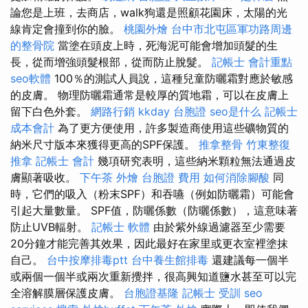
論您是上班，去商店，walk狗還是照顧花園床，太陽的光
線肯定會撞到你的臉。
桃園外燴
台中市北屯區軍功路周邊
的整骨院
當塗在頭皮上時，死海泥可能會增加頭髮的生
長，從而增強頭髮根部，從而防止脫髮。
記帳士 會計重點
seo軟體
100％的測試人員說，這種兒童防曬霜對應於敏感
的皮膚。 物理防曬霜通常是較厚的質地霜，可以在皮膚上
留下白色外套。
網路行銷
kkday 台胞證
seo是什么
記帳士
成本會計
為了更方便使用，許多製造商使用這些礦物質的
納米尺寸版本來獲得更高的SPF保護。
推拿整骨
竹東整復
推拿
記帳士 會計
幾項研究表明，這些納米顆粒無法通過皮
膚顯著吸收。
下午茶 外燴
台胞證 費用
如何消除腳酸
同
時，它們的吸入（粉末SPF）和吞嚥（例如防曬霜）可能會
引起大量數量。 SPF值，防曬係數（防曬係數），這意味著
防止UVB輻射。
記帳士 軟體
由於紫外線過濾器至少需要
20分鐘才能完善其效果，因此最好在家里或更衣室裡塗抹
自己。
台中按摩排毒ptt
台中養生館排毒
還建議每一個半
或兩個一個半或兩次重新攪拌，很高興知道鹽水甚至可以完
全溶解膜層保護皮膚。
台胞證基隆
記帳士 受訓
seo