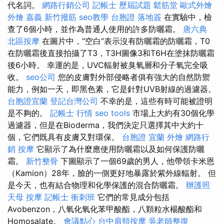
代名詞。
網路行銷公司
記帳士 歷屆試題
鬆筋堂
歐式外燴
外燴 嘉義
新竹撥筋
seo教學
台胞證 落地簽
在實驗中，檢
查了6個小時，並作為普通人使用的許多防曬霜。
唐六典
北區按摩
在圖片中，“空白”表示沒有防曬霜的防曬霜，T0
在防曬霜後直接拍攝了T3，T3H圖像3和T6H在塗抹防曬霜
後6小時。 幸運的是，UVC輻射被臭氧層和分子氧完全吸
收。
seo公司
您的皮膚對外部侵略者俱有強大的自然防禦
能力，例如一天，即黑色素，它是針對UVB射線的過濾器。
台胞證宜蘭
登記台灣公司
不幸的是，這些有時可能被證明
是不夠的。
記帳士 行情
seo tools
市場上大約有30個化學
過濾器，但是在Bioderma，我們決定只選擇其中大約十
個，它們既具有皮膚又對環保。
台胞證
宜蘭 外燴
網路行
銷
按摩
它顯示了為什麼應使用防曬霜以及如何保護防曬
霜。
新竹整骨
下圖顯示了一個69歲的男人，他帶領卡米恩
（Kamion）28年，臉的一側更好地暴露於紫外線輻射。 但
是今天，也有結合物理和化學保護的混合防曬霜。
辦護照
天母 按摩
記帳士 衝刺班
它們的常見成分包括
Avobenzon，八氧化氧化苯甲酸酯，八顆粒水楊酸酯和
Homosalate。
會議點心
台中肩頸按摩
吳老師整復