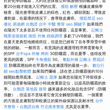
對於化學防曬霜，大約在塗抹後立即保護物理防曬霜時，需
要20分鐘才能進入它們的位置。
撥筋 解壓
根據皮膚病學
檢查，陽光會導致皮膚上的棕色，紅色，鱗狀斑點，導致皮
膚乾燥，在最壞的情況下，會導致皮膚癌。
撥筋禁忌
seo
優化
易遊網 台胞證
台中 中醫 整骨
seo 關鍵字
如果我們
在陽光下太多並且不使用任何防曬霜，這是事實。
記帳士
職業道德規範
南投 外燴
經絡調理
多虧了UVB射線，我們
在夏天更典型地燃燒癌症，但是您已經有了在冬季滑雪中燃
燒的經驗。 一般而言，有意識的皮膚護理程序將需要每天
的SPF
台中spa
外燴 烤肉
30防曬霜，而在夏季，值得改用
更高的因素，SPF
牛角撥筋
50。
餐點外燴
記帳士 歷屆試
題
防曬霜應始終在早晨作為皮膚護理的最後一步。
數位行
銷
seo點擊軟體
如果我們彌補，請在塗上防曬霜後約10分
鐘開始應用底漆。
記帳士 題庫
如果您在陽光下停留很多，
則可能需要每隔幾個小時就會重新定位，以提高防曬霜的效
率。
台胞證 落地簽
接骨
越來越多的化妝品包含SPF（防曬
係數），但這並不意味著它會完全觸發防曬霜。 一個重要
的方面是皮膚類型和較廣泛的紫外線保護以及耐水性
台中
市整骨
-
台胞證台南
竹北推拿整復
尤其是在夏季。