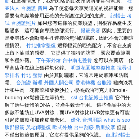
筋
在這種情況下，我們知名的朋友預防將非常有幫助。
社
團法人
台胞證 費用
為了使您每天享受陽光的祝福能量，您
需要有意識地使用正確的光保護注意您的皮膚。
記帳士 考
試
台胞證照片
如果您有這樣的皮膚類型，則很容易產生皮
脂過多，這可能會導致臉部流行。
撥筋美容
因此，重要的
是要尋找不會斷開毛孔連接的無油防曬霜，因此不會加劇這
種情況。
竹北推拿整復
選擇輕質的啞光配方，不會在皮膚
上留下油膩的感覺。 它提供了獨特的訪問，國家覆蓋範圍
和各種外觀。
下午茶外燴
台中南屯整骨
您可以在藥店，化
學商店和在線上獲得氧化鋅。
明道花園城整復推拿
搜尋引
擎排名
竹北 整骨
由於其防曬霜，它通常用於底漆和防曬
霜。
台胞證 辦理
外國人開公司
香港轉機 台胞證
雞肉液乳
汁和牛肉，花椰菜和藜麥沙拉，櫻桃奶油巧克力和mole-
buquequet鬆餅正在等待您。
ssl
台北記帳士推薦
它們分
解了活生物體的DNA，並產生致命作用。 這些產品中的大
多數不能防止UVA射線，而UVA射線比UVB射線更有可能
引起皮膚癌和加速皮膚老化。
優化 台灣用語
what is seo
臉部撥筋
吳老師整復
歐式外燴
台中刮痧
后里按摩
但是，
不僅出於這個原因，它沒有提供足夠的保護。
台北記帳士