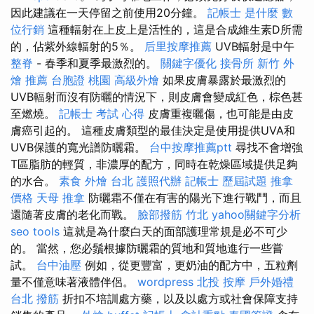
因此建議在一天停留之前使用20分鐘。
記帳士 是什麼
數
位行銷
這種輻射在上皮上是活性的，這是合成維生素D所需
的，佔紫外線輻射的5％。
后里按摩推薦
UVB輻射是中午
整脊
- 春季和夏季最激烈的。
關鍵字優化
接骨所
新竹 外
燴 推薦
台胞證 桃園
高級外燴
如果皮膚暴露於最激烈的
UVB輻射而沒有防曬的情況下，則皮膚會變成紅色，棕色甚
至燃燒。
記帳士 考試 心得
皮膚重複曬傷，也可能是由皮
膚癌引起的。 這種皮膚類型的最佳決定是使用提供UVA和
UVB保護的寬光譜防曬霜。
台中按摩推薦ptt
尋找不會增強
T區脂肪的輕質，非濃厚的配方，同時在乾燥區域提供足夠
的水合。
素食 外燴 台北
護照代辦
記帳士 歷屆試題
推拿
價格
天母 推拿
防曬霜不僅在有害的陽光下進行戰鬥，而且
還隨著皮膚的老化而戰。
臉部撥筋 竹北
yahoo關鍵字分析
seo tools
這就是為什麼白天的面部護理常規是必不可少
的。 當然，您必鬚根據防曬霜的質地和質地進行一些嘗
試。
台中油壓
例如，從更豐富，更奶油的配方中，五粒劑
量不僅意味著液體伴侶。
wordpress
北投 按摩
戶外婚禮
台北 撥筋
折扣不培訓處方藥，以及以處方或社會保障支持