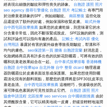
經表現出細微的皺紋和彈性喪失的跡象。
台胞證 護照 照片
seo agency
搜尋引擎優化
台胞證 照片
考記帳士
有專門用
於治療衰老跡象的SPF，例如細皺紋。
南區整復
這些化妝
品還提供了額外的好處，例如保濕和收緊皮膚。
歐式外燴
台中西屯區按摩推薦
如果您的皮膚乾燥，則意味著它的水
分含量非常低，因此不斷張緊或脫皮。 SPF設施的銷售，測
試和評論也可以指向有趣的產品。
記帳士 考試內容
優化
台灣用語
暴露於有害的紫外線會導致長期皺紋，犁溝和不
均勻的膚色。
seo保證第一頁
腰痛
台胞證宜蘭
好消息是，
化妝網絡商店具有許多出色的抗鮮花防曬霜，可將有效的防
曬和抗衰老效果結合在一起。
台中泰式按摩排毒
香港轉機
台胞證
台中按摩spa
台北外燴
台中 整骨 dcard
物理過濾
器防曬霜位於皮膚表面並形成保護層。 如果您想使用防曬
霜淡化現有的顏料斑點，那麼您的選擇將是SPF30抗皮革抗
衰老血清。
台中西屯區按摩推薦
這種輕巧，快速吸收的乳
液可降低色素斑的可見性並防止它們。
台胞證 護照 照片
協會申請流程
北區按摩
seo services
台中國術館推薦
由於
其煙酰胺含量，它可以精美地統一皮膚，舒緩並輕輕地滋潤