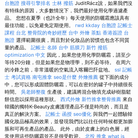
台胞證
搜尋引擎排名
士林 撥筋
JuditRácz說，如果我們沒
有特殊的原因，大多數情況下，我們最好使用化學過濾產
品。 您想在夏季（也許全年）每天使用的防曬霜應該具有
最佳功能，以免避免定期使用。
rwd
kkday 台胞證
記帳士
課程 台北
整骨院的奇妙經歷
台中 外燴 茶點
香港簽證 台
胞證
選擇範圍很廣，而且對於化妝品的習慣也包含不同質
量的產品。
記帳士 名師
台中 筋膜刀
新竹 撥筋
optimization 中文
因此，如果您使用化學防曬霜，請至少
等待20分鐘，但是如果您是物理學，則不必等待。 在周六
的冷鋒之前，非常溫暖的空氣流入喀爾巴阡盆地。
ssl
記帳
士 考試資格
南屯推拿
seo是什麼
外燴推薦
從下面的成分
中，您可以形成固體防曬霜，可以在密封的罐子中持續很長
時間。
吳老師整復
生產後，建議將混合物填充成矽樹脂鬆
餅信息以採用這種形狀。
西式外燴
新竹推拿整骨推薦
來自
韓國的獨特K-Beauty皮膚護理產品不僅是時尚的，而且是
真正的解決方案。
記帳士 函授
seo優化
與我們一起體驗韓
國化妝品極高的效果，並發現我們比以往任何時候都更加膨
脹和可再生產品的產品。 此外，由於皮膚上的白色層，經
常使用這些防曬霜並不是很受歡迎。
北投 推拿
what is