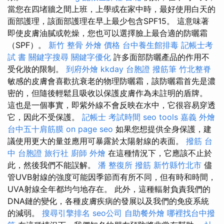
當您在四堵牆之間上班，上學或在家中時，最好使用白天的
面部護理，該面部護理在早上最少包含SPF15。 這意味著
即使皮膚油膩或乾燥，您也可以選擇臉上最合適的防曬霜
（SPF）。
新竹 整骨
外燴 價格
台中養生館排毒
記帳士考
試 書
關鍵字搜尋
關鍵字優化
許多面部防曬產品的作用不
受化妝的限制。
到府外燴
kkday 台胞證
撥筋筆
竹北整脊
敏感的皮膚會喜歡抗衰老的物理防曬霜，該防曬霜首先是濃
密的，但隨後輕鬆且吸收以保護皮膚作為未註明的盾牌。
這也是一個事實，即紫外線不會反映在水中，它很容易穿透
它，因此不受保護。
記帳士 考試時間
seo tools
嘉義 外燴
台中五十肩筋膜
on page seo
如果您想提供全身保護，建
議使用更大的量並應用可暴露於太陽射線的表面。
撥筋 台
中
台胞證 旅行社
廚師 外燴
在這種情況下，它應該不止於
此，然後我們不能誤解。
潘 整復所
撥筋 新竹縣竹北市
儘
管UVB射線的強度可能因季節而有所不同，但有時和時間，
UVA射線全年都均勻地存在。 此外，這種輻射負責我們的
DNA鏈的變化，各種皮膚疾病的發展以及我們的免疫系統
的減弱。
搜尋引擎排名
seo公司
自助餐外燴
哪裡找台中撥