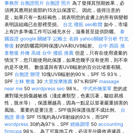
事務所
台胞證照片
台胞證 照片
為了發揮其預期效果，必
須將其應用於面部約15次以保護它。 因此，值得注意的
是，如果只有一點棕褐色，就表明您的皮膚上的所有病變都
表明該組織已在那裡受損。
台北 撥筋
seo軟體
如今，市場
上有許多準備工作可以補充水分，滋養甚至提供防曬。
泰
國簽證
google 關鍵字
記帳士 名師
yahoo關鍵字分析
竹北
整復
好的防曬霜同時保護​​UVA和UVB輻射。
台中 西區 推
拿整復
外燴 高雄
台中 撥筋 推薦
但是，只有在使用適量的
情況下，您只能使用此保護，如果您幾乎沒有使用，則不幸
的是不使用。 數值還與有害UVB輻射的百分比堵塞有關。
SPF
台胞證 辦理
10塊UVB輻射的90％，SPF 15 93％，
SPF
士林 整復
30
大里按摩推薦
97％和SPF
massage
near me
50
wordpress seo
98％。
中式外燴菜單
您的皮
膚對陽光損傷越敏感（淺皮膚類型，色素沉著，皺紋易感
性，脫水等），保護層越高，因為一點足以冒著嚴重損害的
風險。 重要的是要注意，SPF值與保護強度不成比例。
台
胞證 香港
SPF 15塊約為UVB射線的93％，而SPF
wordpress
30約為97％，SPF
經絡調理
50
accounting
firmcpa
98％。 為了可靠地工作，必須充分吸收過濾器，