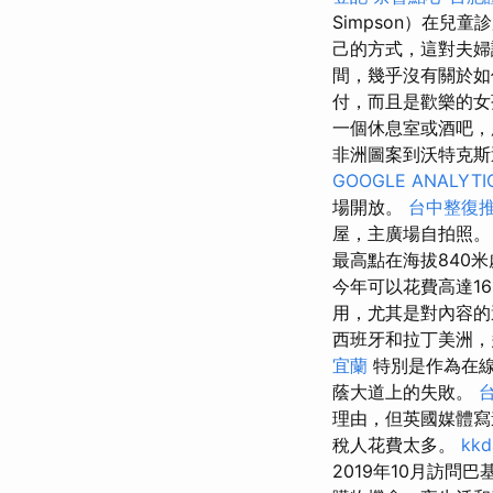
Simpson）在兒
己的方式，這對夫婦
間，幾乎沒有關於如
付，而且是歡樂的
一個休息室或酒吧
非洲圖案到沃特克斯
GOOGLE ANALYTI
場開放。
台中整復
屋，主廣場自拍照
最高點在海拔840米
今年可以花費高達1
用，尤其是對內容
西班牙和拉丁美洲，
宜蘭
特別是作為在線
蔭大道上的失敗。
理由，但英國媒體寫
稅人花費太多。
kk
2019年10月訪問巴