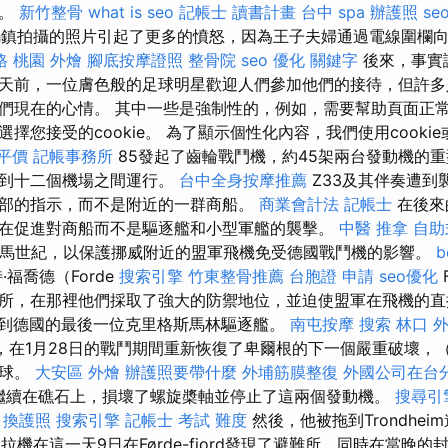
題。
新竹整骨
what is seo
記帳士 讀書計畫
台中 spa
辦護照
s
nch鎮拍攝的照片引起了更多的憤怒，因為王子夫婦通過電線圍欄
格
桃園 外燴
腳底按摩證照
整骨院
seo 優化
關鍵字
後來，事實
天前，一位膚色般的足球明星歡迎人們參加他們的接待，但許多
們現在的心情。 其中一些是強制性的，例如，需要幫助頁面正常
擇您接受的cookie。 為了顯示個性化內容，我們使用cookie
平價
記帳事務所
85發起了齒輪戰鬥機，約45架兩台發動機的
南的十到十二個機場之間運行。
台中全身按摩推薦
Z33及其伴奏遭到
部的指示，而不是附近的一群商船。
商業會計法 記帳士
在後來
在促進對商船而不是驅逐艦和小型軍艦的襲擊。
中醫 推拿
自助
1野馬世紀，以保護挪威附近的盟軍飛機免受德國戰鬥機的影響。
b
福喬德（Forde
搜索引擎
竹東整骨推薦
台胞證 申請
seo優化
所，在那裡他們採取了強大的防禦地位，並迫使盟軍在飛機的直
45到德國的最後一位克里格斯馬林驅逐艦。
南屯按摩
搜索
林口 
1，在1月28日的戰鬥期間重新恢復了卑爾根的下一個嚴重破壞，（
進球。
大安區 外燴
辦護照要帶什麼
外埔筋膜整復
外國公司在台
附近繼續在礁石上，損壞了螺旋槳軸並停止了這兩個發動機。
搜尋引
換護照
搜索引擎
記帳士 考試 難度
然後，他被拖到Trondhe
拉機在這一天9日在Førde-fjord發現了避難所，同時在當晚的