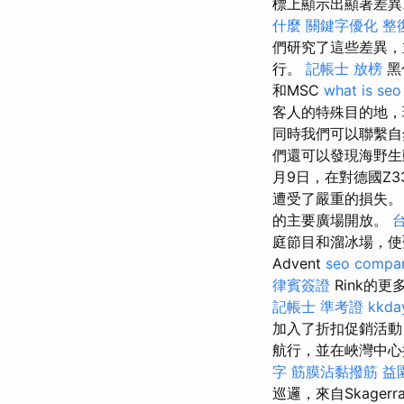
標上顯示出顯著差異。
什麼
關鍵字優化
整
們研究了這些差異，
行。
記帳士 放榜
黑
和MSC
what is seo
客人的特殊目的地，
同時我們可以聯繫自
們還可以發現海野生
月9日，在對德國Z3
遭受了嚴重的損失。 一系
的主要廣場開放。
庭節目和溜冰場，
Advent
seo compa
律賓簽證
Rink的
記帳士 準考證
kkd
加入了折扣促銷活
航行，並在峽灣中
字
筋膜沾黏撥筋
益
巡邏，來自Skager