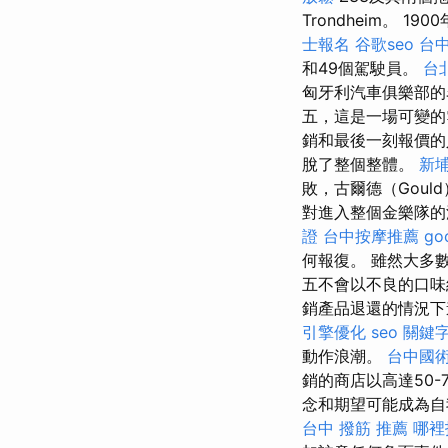
Trondheim。
士報名
谷歌seo
台中
和49個駕駛員。
台
匈牙利汽車俱樂部
五，這是一場可變的
銷和最後一刻報價
脫了整個整體。
新
敗，古爾德（Goul
對進入整個金樂隊的
證
台中按摩推薦
go
何報復。 雖然大多
五不會以不良的口
銷產品退還的情況下
引擎優化
seo 關鍵
動作浪潮。
台中國
銷的商店以高達50
念和期望可能成為
台中 撥筋 推薦
哪裡