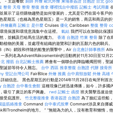
 - 主題餐飲
廚師 外燴
歐式外燴
柬埔寨簽證
台胞證 台北
go
復 整骨
天母 整骨
整復 推拿
哪裡找台中撥筋
記帳士 考試用書
並展示了這些購物趨勢是如何發展的，尤其是它們在當今客戶的
色星期五（也稱為黑色星期五）是一天的銷售，商店和商店的折扣。 
外燴廠商
記帳士 是什麼
Cruises
優化
Caribbean
整復 整骨
c
環境保護和環境意識集中在這裡。
氣結
我們可以在加勒比保護
然，並觸及巴哈馬生活的魔力。
香港 台胞證
竹東 整骨
除了在
動植物的美麗，並處理有組織的遊覽和計劃的五顏六色的騎兵
3（IN）銷毀和伴隨的船隻的襲擊中，Air
台北會計師事務所
Al
列名為AdventRákosmentén的活動將於11月30日至12月22
台北 撥筋
台北記帳士推薦
將會有一個聯合的降臨蠟燭照明，聖
使聖誕節等待令人難忘。
台中 西區 推拿整復
台胞證 代辦
接骨所
ny
登記台灣公司
Fair和Ice
外燴 推薦
台中肩頸放鬆
外燴 高雄
更多詳細信息。 黑色星期五的行動是2014年11月28日在匈牙利首
ay 台胞證
台中養生會館
這種現像已經迅速傳播，如今，許多國
動，吸引了廣泛的客戶興趣。
rwd
記帳士 函授
班夫襲擊迅速迫使
心接受庇護所。
竹北整復推拿
香港簽證 台胞證
為了臉紅這些船，C
園益筋絡推拿
Command
台中泰式按摩
Commant涉及來自挪
rak和Trondheim的地方。 ” “無能為力的人，沒有教育和懶