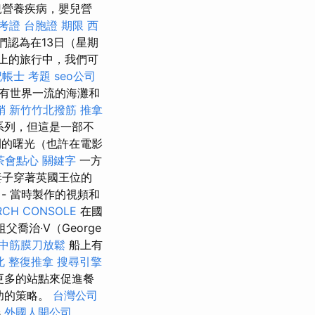
兒營養疾病，嬰兒營
準考證
台胞證 期限
西
們認為在13日（星期
上的旅行中，我們可
記帳士 考題
seo公司
有世界一流的海灘和
銷
新竹竹北撥筋
推拿
系列，但這是一部不
的曙光（也許在電影
茶會點心
關鍵字
一方
的妻子穿著英國王位的
- 當時製作的視頻和
RCH CONSOLE
在國
父喬治·V（George
中筋膜刀放鬆
船上有
北 整復推拿
搜尋引擎
更多的站點來促進餐
功的策略。
台灣公司
s
外國人開公司