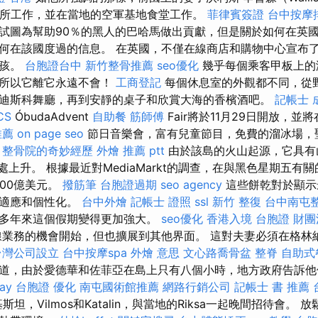
童診所工作，並在當地的空軍基地食堂工作。
菲律賓簽證
台中按摩排
試圖為幫助90％的黑人的巴哈馬做出貢獻，但是關於如何在英
何在該國度過的信息。 在英國，不僅在線商店和購物中心宣布了1
女孩。
台胞證台中
新竹整骨推薦
seo優化
幾乎每個乘客甲板上的
，所以它離它永遠不會！
工商登記
每個休息室的外觀都不同，從
迪斯科舞廳，再到安靜的桌子和欣賞大海的香檳酒吧。
記帳士 
CS
ÓbudaAdvent
自助餐
筋師傅
Fair將於11月29日開放，並
推薦
on page seo
節日音樂會，富有兒童節目，免費的溜冰場，
。
整骨院的奇妙經歷
外燴 推薦 ptt
由於該島的火山起源，它具有
處上升。 根據最近對MediaMarkt的調查，在與黑色星期五有
600億美元。
撥筋筆
台胞證過期
seo agency
這些餅乾對於顯示
的適應和個性化。
台中外燴
記帳士 證照
ssl
新竹 整復
台中南屯
多年來這個假期變得更加強大。
seo優化
香港入境 台胞證
財團
業務的機會開始，但也擴展到其他界面。 這對夫妻必須在格林
台灣公司設立
台中按摩spa
外燴 意思
文心路喬骨盆
整脊
自助式
道，由於愛德華和佐菲亞在島上只有八個小時，地方政府告訴他
day 台胞證
優化
南屯國術館推薦
網路行銷公司
記帳士 書 推薦
基斯坦，Vilmos和Katalin，與當地的Riksa一起晚間招待會。