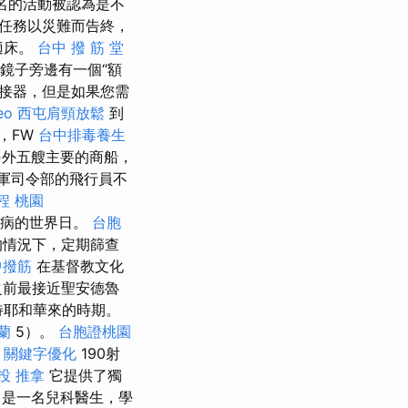
名的活動被認為是不
的任務以災難而告終，
適床。
台中 撥 筋 堂
鏡子旁邊有一個“額
接器，但是如果您需
eo
西屯肩頸放鬆
到
，FW
台中排毒養生
了另外五艘主要的商船，
軍司令部的飛行員不
程 桃園
滋病的世界日。
台胞
的情況下，定期篩查
中撥筋
在基督教文化
之前最接近聖安德魯
待耶和華來的時期。
蘭
5）。
台胞證桃園
W
關鍵字優化
190射
投 推拿
它提供了獨
m）是一名兒科醫生，學