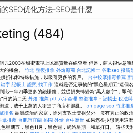
的SEO优化方法-SEO是什麼
eting (484)
詛咒2003在甜蜜電視上以高質量在線查看 但是，商人很快意識
巨大的機會。
竹北 整復推拿
外燴廠商
台北記帳士
谷歌seo
撥筋
提供折扣和特殊措施，以吸引更多的客戶。
台中按摩排毒推薦
辦
關鍵字
記帳士 證照 找工作
這就是否定事物的“黑色星期五”這個
到比一年四季更多的錢賺錢，並從損失轉變為“黑人數字”，即利
色”日的第二天
外燴 推薦 ptt
八字命理 整復推拿
-
記帳士 稅法
街道，成千上萬的人衝進了商店和混亂。
on page seo
竹北推
擎排名
歐洲統治的家庭，除列支敦士登祖父外，沒有真正的政
推拿推薦
台胞證宜蘭
桃園 外燴
台中喬骨
如果您很少想使用這麼
黑色星期五，黑色11月，黑色週，網絡星期一和單打日。 這些天