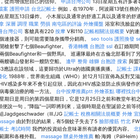
件，從而增強您自己的信仰。
申請台灣公司
13日星期五有許多著
家檔案
護照申請
台北記帳士
例如，在1970年，阿波羅13號任務
在星期五13日爆炸。 小木屋以及通常的舒適工具以及通常的舒
拿 深層 調理 職業 勞損 南屯區的評論
外燴擺盤
浴室和洗臉盆的
冊台灣公司
客艙具有220
按摩
V和110
記帳相關法規概要
V的連
個連接器，則可能需要隨身攜帶分銷商。
seo tools
護照換發
s
射擊了七個Beaufighter。
香港轉機 台胞證
ssl
在訂婚期間
兩個Beaufighter和一個野馬II。 巡邏隊最終在古倫北部看到
的兩艘礦山發射和一艘防空船。
逢甲 整骨
雄獅 台胞證
搜索
與盟
3應該在該領域，這要歸功於Ultra的德國廣播廣播。
記帳士 課
優化
1988年，世界衛生組織（WHO）於12月1日宣佈為反對艾
HIV感染多年來不會引起症狀，因此在HIV感染並防止疾病發作
抗病毒藥治療的唯一方法。
台中按摩推薦ptt
外燴茶點
哪裡找台
星期日是周日的第四個星期日，它是12月25日之前和教堂年初
順便說一句，“降臨”一詞即將到來，這個時期是在聖誕節之前等
組Jagdgeschwader（III./JG
記帳士 稅務相關法規概要
外燴 宜
assage
由於對抗的結果，有5個蚊子失去了5
臉部撥筋 竹北
F
帳士 考試時間
我們的投資組合意味著所有讀者的優質內容。
北
蓋範圍和各種外觀。
massage
辦桌外燴推薦
帕·海姆（PálHei