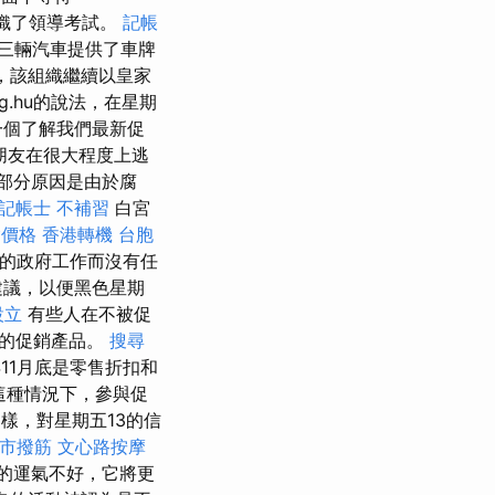
還組織了領導考試。
記帳
為三輛汽車提供了車牌
始，該組織繼續以皇家
eg.hu的說法，在星期
一個了解我們最新促
朋友在很大程度上逃
部分原因是由於腐
記帳士 不補習
白宮
燴價格
香港轉機 台胞
他的政府工作而沒有任
建議，以便黑色星期
設立
有些人在不被促
色的促銷產品。
搜尋
年11月底是零售折扣和
這種情況下，參與促
樣，對星期五13的信
市撥筋
文心路按摩
的運氣不好，它將更