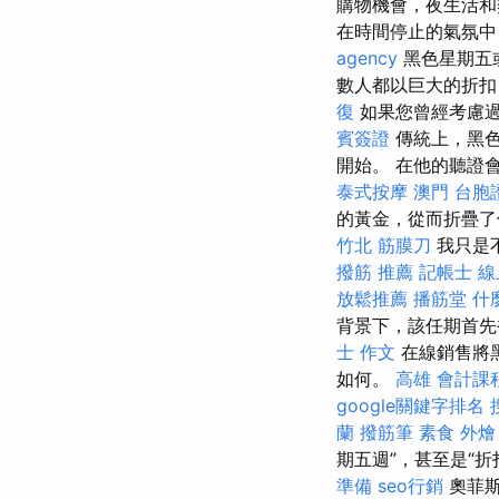
購物機會，夜生活
在時間停止的氣氛中
agency
黑色星期五
數人都以巨大的折扣
復
如果您曾經考慮
賓簽證
傳統上，黑色
開始。 在他的聽證
泰式按摩
澳門 台胞
的黃金，從而折疊
竹北 筋膜刀
我只是
撥筋 推薦
記帳士 
放鬆推薦
播筋堂
什
背景下，該任期首先
士 作文
在線銷售將
如何。
高雄 會計課
google關鍵字排名
蘭
撥筋筆
素食 外燴
期五週”，甚至是“
準備
seo行銷
奧菲斯