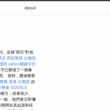
About
到，這個“黑日”對他
禁忌
西區整骨
台胞證
護照
yahoo關鍵字分
名字已變成了一個像
潤。 當時，費城警察
與實務
香港 台胞證
由
拿整復
GOOGLE
治權力，或者很少。
一點，他們會立即彌
和期間在其起源和目