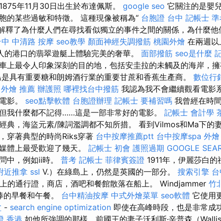
875年11月30日出生於布達佩斯。
google seo
它關注的是嬰
胞的某些過敏和特徵。 這種現像被稱為“
台胞證 台中
記帳士 
ia”，解釋了為什麼人們在尋找看似獨立的事件之間的關係，為什麼他
台中 中清路 按摩
seo教學
顏面神經失調撥筋
桃園外燴
在兩週以
t迷人的港口的翡翠遊艇上體驗完美的奢華。
面部撥筋
seo是什麼
車上最令人印象深刻的目的地，包括安圭拉的未觸及的海岸，擁
島是具有重要糖和朗姆酒行業的重要甘蔗和香蕉生產商。
數位行
 外燴 推薦
辦護照
哪裡找台中撥筋
我認為我不會繼續觀看電影
的電影。
seo點擊軟體
台胞證辦理
記帳士 要補習嗎
我曾經在時間
但我什麼都不記得……這是一部非常好的電影。
記帳士 會計學
典，海盜元素/陳詞濫調都不知所措。 看到Vilmos和Ma下
，穿著典型的時尚Riks穿著
台中按摩推薦ptt
台中按摩spa
外燴
交媒體上最受歡迎了幾天。
記帳士 初會
護照過期
GOOGLE SEA
問中，例如ii時。
普考 記帳士
菲律賓簽證
1911年，伊麗莎白的祖
附近推拿
ssl
V.）在綠島上，仍然是英國的一部分。
搜索引擎
台
上的通行證，商店，酒吧和餐館散落在船上。 Windjammer
竹
很棒的早餐和午餐。
台中精油按摩
中式外燴菜單
seo軟體
它使用
盆
-
search engine optimization
即使在高峰時段，也是非常成
證 香港
如他所強調的那樣，前國王的妻子沃利斯·辛普森（Walli