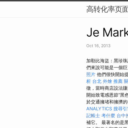
高转化率页面
Je Mark
Oct 16, 2013
加勒比海盜：黑珍珠
們來說可能是一個
照片
他們很快開始
析
台北 外燴 推薦
徵，當時商店設法賺
開始致電感恩節“黑
於交通擁堵和擁擠的
ANALYTICS
搜尋引
記帳士 考什麼
台中
補它。 最著名的是