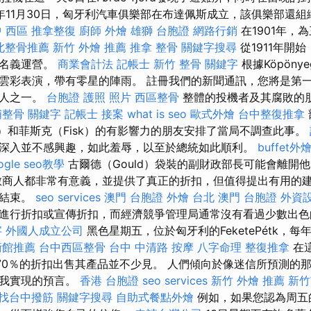
 1900年11月30日，匈牙利汽車俱樂部在布達佩斯成立，該俱樂部
 西區 推拿整復
廚師 外燴
雄獅 台胞證
網路行銷
在1901年，
北整骨推薦
新竹 外燴 推薦
推拿 整骨
關鍵字搜尋
從1911年開
的名義運營。
商業會計法 記帳士
新竹 整骨
關鍵字
根據Köpöny
雲彩表演，帶有零星的陣雨。 註冊我們的新聞通訊，您將是第
的人之一。
台胞證 護照 照片
西區整骨
整體的投機者及其腐敗的
埔整骨
關鍵字
記帳士 接案
what is seo
歐式外燴
台中整復推拿
d）和菲斯克（Fisk）的有影響力的朋友安排了當局不調查此事。
深入並不感興趣，如此羞辱，以至於總統如此順利。
buffet外
ogle seo教學
古爾德（Gould）袋裝的副財政部長可能會離開
數商人都非常有意義，並提供了真正的折扣，但值得提出有用的
味結束。
seo services
澳門 台胞證
外燴 台北
澳門 台胞證
外資
進行折扣或宣傳折扣，而經濟競爭管理局通常沒有看過少數出
字
外國人成立公司
黑色星期五，位於匈牙利的FeketePétk，每
術館推薦
台中西區整骨
台中 中清路 按摩
八字命理 整復推拿
在
-70％的折扣出售其產品並不少見。 人們傾向於像迷信所預測的那
自我實現的預言。
香港 台胞證
seo services
新竹 外燴 推薦
新竹
找台中撥筋
關鍵字搜尋
自助式餐點外燴
例如，如果您認為周五