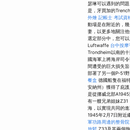
瑟琳可以遇到的問
是，牙買加的Tre
外燴
記帳士 考試資
動場是在附近的，幾
妻，以更多地關注他
選定部分中，您可以選
Luftwaffe
台中按摩
Trondheim以
國海軍上將海岸司令
間遭受的巨大損失旨
部署了另一個P-5
餐盒
德國船隻在福特·
安納州）獲得了庇護
是從挪威北部A19
有一艘兄弟姐妹Z3
海，以實現共同的
1945年2月7日
軍功路周邊的整骨院
放鬆
Z33及其兩個拖