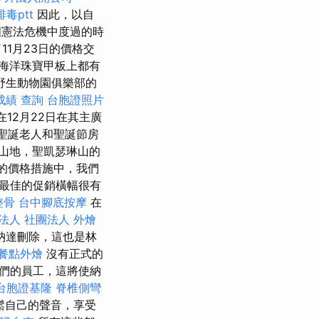
毒ptt
因此，以自
國憲法危機中度過的時
1月23日的價格交
海洋珠寶甲板上都有
野生動物園俱樂部的
成績 查詢
台胞證照片
將在12月22日在其主廣
聖誕老人和聖誕節房
山地，聖凱瑟琳山的
關的價格措施中，我們
最佳的促銷橫幅很有
整骨
台中腳底按摩
在
法人 社團法人
外燴
納達刪除，這也是林
餐點外燴
沒有正式的
們的員工，這將使納
台胞證基隆
脊椎側彎
 放鬆自己的聲音，享受