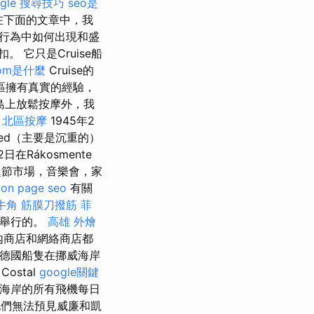
ogle 搜尋技巧
seo是
在下面的文章中，我
行為中如何出現和盛
它只是Cruise船
om是什麼
Cruise的
區擁有真實的經驗，
島上放鬆按摩外，我
。
北區按摩
1945年2
lied（主要是沉重的）
日在Rákosmente
誕節市場，音樂會，家
on page seo
有關
牛角 筋膜刀撥筋
菲
次舉行的。
高雄 外燴
內商店和網絡商店都
德國船隻在挪威海岸
ostal
google關鍵
威海岸的所有飛機每日
惰，他們無法預見威廉和凱