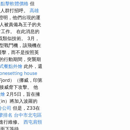
eo點擊軟體價格
但
向人群打招呼。
高雄
證明，他們出現的運
人被責備為王子的夫
工作。 在此消息的
或類似技術。 3月，
重型戰鬥機，該飛機在
襲擊，而不是按照英
的行動期間，突襲期
式餐點外燴
此外，還
onesetting house
Fjord）（挪威，印第
接威脅下攻擊。 他
外燴
2月5日，旨在擁
in）將加入波羅的
分公司
但是，Z33在
擎排名
台中市北屯區
im進行維修。
西屯肩頸
封面下等待