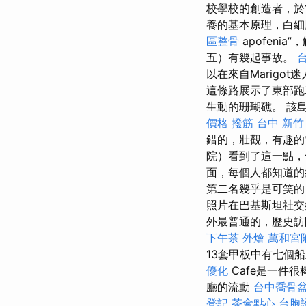
校學校的創造者，於1
養的基本原理，白細
區整骨
apofen
五）有幾起事故。
以在來自Marigo
這條路展示了東部跑
生動的珊瑚礁。 該
價格
撥筋 台中
新竹
錯的，壯觀，有趣
院）看到了這一點，
面，每個人都知道的經
第二名幾乎是可笑的
照片在巴基斯坦社
外最普通的，歷史訪
下午茶 外燴
萬和宮
13套甲板中有七個船
優化
Cafe是一件
廳的流動
台中喬骨
登記
茶會點心
台胞