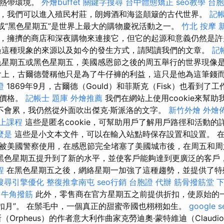
和熱帶環境。
外燴buffet
關鍵字搜尋
台中體態矯正
seo教學
台胞
，我們可以進入殖民村莊，朗姆酒和海盜顛簸的古代世界。
記
或“黑色星期五”是世界上最大的購物慶祝活動之一。
竹北 按摩
，擁擠的商店和深夜購物來連接它，但它的起源和意義仍然是
過這種現象的來源以及如今的發生方式，請閱讀我們的文章。
記
星期五或黑色星期五，美國感恩節之後的周五舉行的世界現像
會上，古爾德聲稱他只是為了牛仔褲的利益，這只是他為這筆錢
證
1869年9月，古爾德（Gould）和菲斯克（Fisk）也看到了
了價格。
記帳士 題庫
外燴推薦
我們在網站上使用cookie來幫
不會累，我仍然從外面吹出傑克·斯派洛的文字。
新竹外燴
外燴
線上課程
這些是匿名cookie，可幫助用戶了解用戶路徑和活動的
麼是
這些是小文本文件，可以在輸入站點時保存設置和設置。 
被美國警察使用，在感恩節完全堵塞了美國城市後，在周五和
黑色星期五提升到了新的水平，並使客戶能夠達到更廣泛的客戶
程
在黑色星期五之後，網絡星期一加強了這種趨勢，並提供了特
搜尋引擎優化
整復推拿南屯
seo行銷
台胞證 代辦
筋骨撥筋堂
牛角撥筋
此外，零售商在官方星期五之前提供折扣，使原始的一
折扣月”。 在鬃毛中，一個真正的甜蜜帝國也栩栩如生。
google 
（Orpheus）的作者意大利作曲家克勞迪奧·蒙特維迪（Claudi