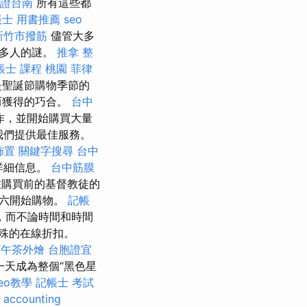
證台南
所有這些都
帳士 用書推薦
seo
新竹市撥筋
儘管大多
許多人的謎。
推拿 整
帳士 課程 桃園
菲律
是聖誕節購物季節的
而獲得的巧合。
台中
工作，並開始購買大量
助我們提供最佳服務。
佈置
關鍵字搜尋
台中
詳細信息。
台中筋膜
在購買前的基督教徒的
周六開始購物。
記帳
，而不論時間和時間
殊的在線折扣。
下午茶外燴
台胞證宜
天成為整個“黑色星
seo教學
記帳士 考試
o
accounting