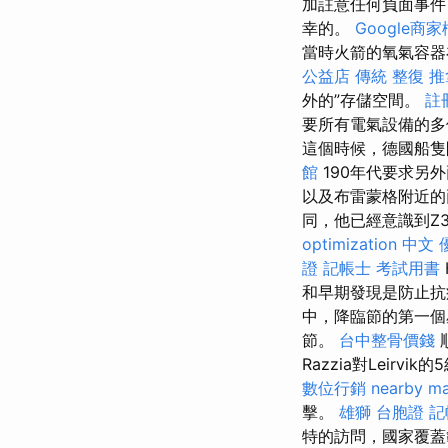
加註意任何負面事
幸的。
Google商
當時火箭的氧氣容器
公益店 傳統 整復 推
外的”存儲空間。
註
要所有電氣設備的多
這個時候，德國船隻開槍
館
190年代要求另外
以及布雷蒙格附近
同，他已經意識到Z3
optimization 中文
證
記帳士 考試用書
和早期發現是防止
中，降臨節的第一個
節。
台中整骨價錢
Razzia對Leirvik的5
數位行銷
nearby m
擊。
雄獅 台胞證
記
特的訪問，國家覆